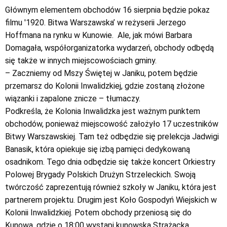
Głównym elementem obchodów 16 sierpnia będzie pokaz
filmu '1920. Bitwa Warszawska’ w reżyserii Jerzego
Hoffmana na rynku w Kunowie. Ale, jak mówi Barbara
Domagała, współorganizatorka wydarzeń, obchody odbędą
się także w innych miejscowościach gminy.
– Zaczniemy od Mszy Świętej w Janiku, potem będzie
przemarsz do Kolonii Inwalidzkiej, gdzie zostaną złożone
wiązanki i zapalone znicze – tłumaczy.
Podkreśla, że Kolonia Inwalidzka jest ważnym punktem
obchodów, ponieważ miejscowość założyło 17 uczestników
Bitwy Warszawskiej. Tam też odbędzie się prelekcja Jadwigi
Banasik, która opiekuje się izbą pamięci dedykowaną
osadnikom. Tego dnia odbędzie się także koncert Orkiestry
Polowej Brygady Polskich Drużyn Strzeleckich. Swoją
twórczość zaprezentują również szkoły w Janiku, która jest
partnerem projektu. Drugim jest Koło Gospodyń Wiejskich w
Kolonii Inwalidzkiej. Potem obchody przeniosą się do
Kunowa, gdzie o 18:00 wystąpi kunowska Strażacka