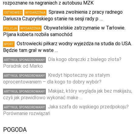
rozpoznane na nagraniach z autobusu MZK
Sprawa zwolnienia z pracy radnego
OSTROWIEC
WYDARZENIA
Dariusza Czupryńskiego stanie na sesji rady p …
Obywatelskie zatrzymanie w Tarłowie.
POLICJA
WYDARZENIA
PIjana kobieta rozbiła samochód
Ostrowiecki piłkarz wodny wyjeżdża na studia do USA.
SPORT
Będzie tam grał w wate …
Dla kogo obrączki z białego złota?
ARTYKUŁ SPONSOROWANY
Poradnik od Marko
Kredyt hipoteczny ze stałym
ARTYKUŁ SPONSOROWANY
oprocentowaniem – dla kogo to dobry wybór?
Makijaż, który wygląda jak bez makijażu,
ARTYKUŁ SPONSOROWANY
czyli jak prawidłowo wykonać make …
Jaka szafa do wąskiego przedpokoju?
ARTYKUŁ SPONSOROWANY
Porównanie rozwiązań
POGODA