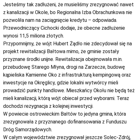
Jesteśmy tak zadłużeni, że musieliśmy zrezygnować nawet
z kanalizacji w Okole, bo Regionalna Izba Obrachunkowa nie
pozwoliła nam na zaciągnięcie kredytu – odpowiada.
Przewodniczący Cichocki dodaje, że obecne zadłużenie
wynosi 11,5 miliona złotych.
Przypomnijmy, że wójt Hubert Żądło nie zdecydował się na
projekt rewitalizacji Bałtowa mimo, że gminie zostały
przyznane środki unijne. Rewitalizacja obejmowała m.in.
przebudowę Starego Młyna, drogi na Zarzecze, budowę
kąpieliska Kamienne Oko z infrastrukturą kempingową oraz
inwestycje na Okręglicy, gdzie lokalni wytwórcy mieli
prowadzić punkty handlowe. Mieszkańcy Okołu nie będą też
mieli kanalizacji, którą wójt obiecał przed wyborami. Teraz
dochodzi rezygnacja z kolejnej inwestycji.
W powiecie ostrowieckim Bałtów to jedyna gmina, która
zrezygnowała z przyznanego dofinansowania z Funduszu
Dróg Samorządowych.
W całym województwie zrezygnował jeszcze Solec-Zdrój,