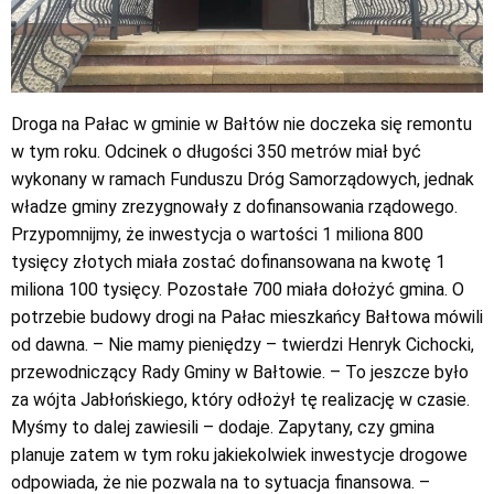
Droga na Pałac w gminie w Bałtów nie doczeka się remontu
w tym roku. Odcinek o długości 350 metrów miał być
wykonany w ramach Funduszu Dróg Samorządowych, jednak
władze gminy zrezygnowały z dofinansowania rządowego.
Przypomnijmy, że inwestycja o wartości 1 miliona 800
tysięcy złotych miała zostać dofinansowana na kwotę 1
miliona 100 tysięcy. Pozostałe 700 miała dołożyć gmina. O
potrzebie budowy drogi na Pałac mieszkańcy Bałtowa mówili
od dawna. – Nie mamy pieniędzy – twierdzi Henryk Cichocki,
przewodniczący Rady Gminy w Bałtowie. – To jeszcze było
za wójta Jabłońskiego, który odłożył tę realizację w czasie.
Myśmy to dalej zawiesili – dodaje. Zapytany, czy gmina
planuje zatem w tym roku jakiekolwiek inwestycje drogowe
odpowiada, że nie pozwala na to sytuacja finansowa. –