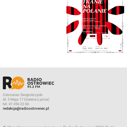
Ostrowiec Świętokrzyski
Al. 3 Maja 17 (Galeria Łysica)
tel. 41 266 22 66
redakcja@radioostrowiec.pl