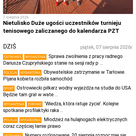
7 sierpnia 2026
Nietulisko Duże ugości uczestników turnieju
tenisowego zaliczanego do kalendarza PZT
DZIŚ
piątek, 07 sierpnia 2026r.
Sprawa zwolnienia z pracy radnego
OSTROWIEC
WYDARZENIA
Dariusza Czupryńskiego stanie na sesji rady p …
Obywatelskie zatrzymanie w Tarłowie.
POLICJA
WYDARZENIA
PIjana kobieta rozbiła samochód
Ostrowiecki piłkarz wodny wyjeżdża na studia do USA.
SPORT
Będzie tam grał w wate …
’Wiedza, która ratuje życie’. Kolejne
WYDARZENIA
ZDROWIE
spotkanie profilaktyki raka …
Młodzież na hulajnogach elektrycznych
POLICJA
WYDARZENIA
coraz częściej łamie prawo
Numery rozlosowane. 20 sierpnia rozpocznie się
OSTROWIEC