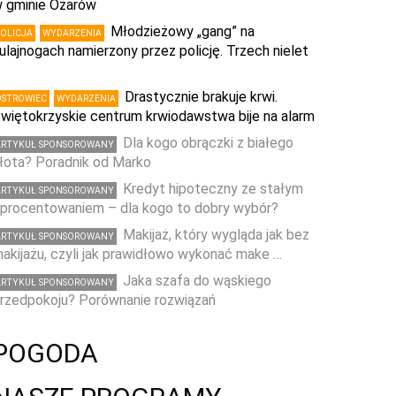
 gminie Ożarów
Młodzieżowy „gang” na
POLICJA
WYDARZENIA
ulajnogach namierzony przez policję. Trzech nielet
…
Drastycznie brakuje krwi.
OSTROWIEC
WYDARZENIA
więtokrzyskie centrum krwiodawstwa bije na alarm
Dla kogo obrączki z białego
ARTYKUŁ SPONSOROWANY
łota? Poradnik od Marko
Kredyt hipoteczny ze stałym
ARTYKUŁ SPONSOROWANY
procentowaniem – dla kogo to dobry wybór?
Makijaż, który wygląda jak bez
ARTYKUŁ SPONSOROWANY
akijażu, czyli jak prawidłowo wykonać make …
Jaka szafa do wąskiego
ARTYKUŁ SPONSOROWANY
rzedpokoju? Porównanie rozwiązań
POGODA