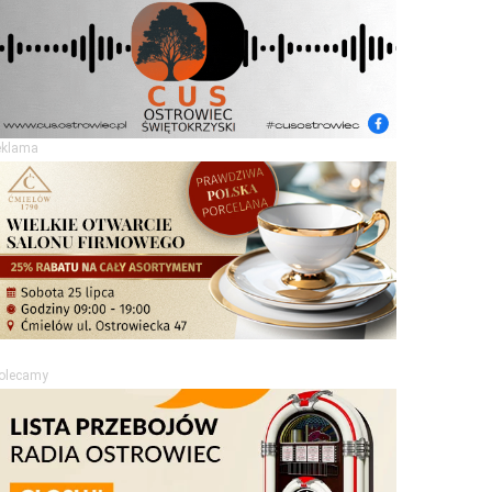
eklama
olecamy