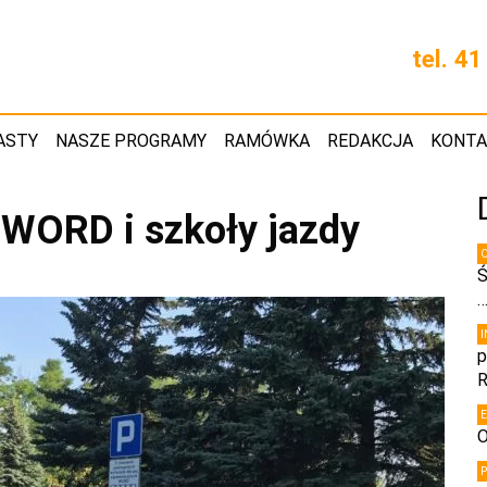
tel. 4
ASTY
NASZE PROGRAMY
RAMÓWKA
REDAKCJA
KONT
 WORD i szkoły jazdy
Ś
p
R
O