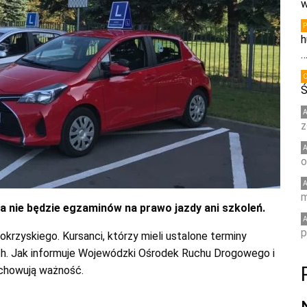
w
h
Ś
z
o
m
a nie będzie egzaminów na prawo jazdy ani szkoleń.
p
rzyskiego. Kursanci, którzy mieli ustalone terminy
h. Jak informuje Wojewódzki Ośrodek Ruchu Drogowego i
chowują ważność.