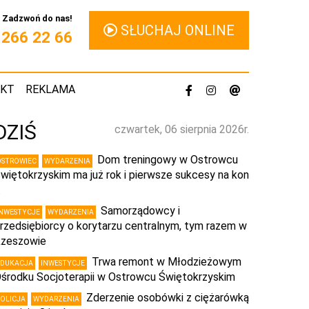
Zadzwoń do nas!
SŁUCHAJ ONLINE
1 266 22 66
AKT
REKLAMA
DZIŚ
czwartek, 06 sierpnia 2026r.
Dom treningowy w Ostrowcu
OSTROWIEC
WYDARZENIA
więtokrzyskim ma już rok i pierwsze sukcesy na kon
…
Samorządowcy i
INWESTYCJE
WYDARZENIA
rzedsiębiorcy o korytarzu centralnym, tym razem w
zeszowie
Trwa remont w Młodzieżowym
EDUKACJA
INWESTYCJE
środku Socjoterapii w Ostrowcu Świętokrzyskim
Zderzenie osobówki z ciężarówką
POLICJA
WYDARZENIA