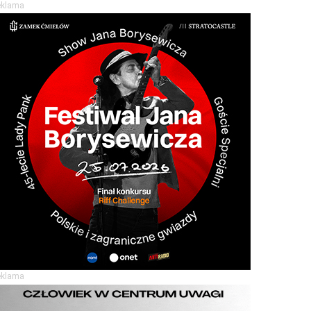
eklama
eklama