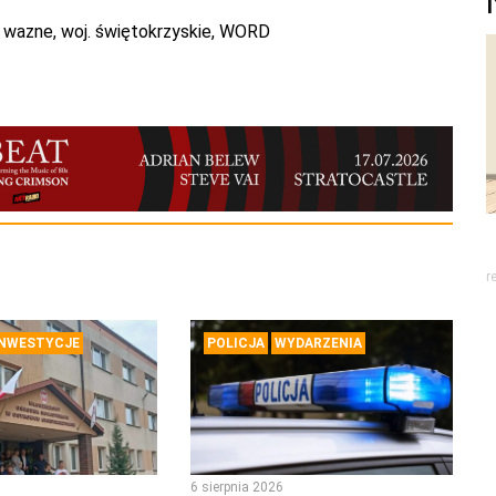
,
wazne
,
woj. świętokrzyskie
,
WORD
r
INWESTYCJE
POLICJA
WYDARZENIA
6 sierpnia 2026