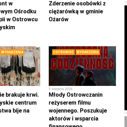
ont w
Zderzenie osobówki z
r
owym Ośrodku
ciężarówką w gminie
pii w Ostrowcu
Ożarów
zyskim
WYDARZENIA
OSTROWIEC
WYDARZENIA
5 sierpnia 2026
e brakuje krwi.
Młody Ostrowczanin
yskie centrum
reżyserem filmu
twa bije na
wojennego. Poszukuje
r
aktorów i wsparcia
finansowego