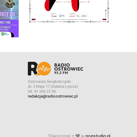
Ostrowiec Świętokrzyski
Al. 3 Maja 17 (Galeria Łysica)
tel. 41 266 22 66
redakcja@radioostrowiec.pl
Stworzone z
w
pogstudio.pl