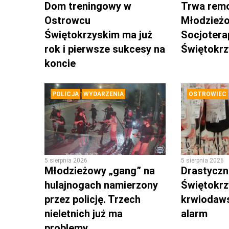
Dom treningowy w
Trwa rem
Ostrowcu
Młodzież
Świętokrzyskim ma już
Socjotera
rok i pierwsze sukcesy na
Świętokr
koncie
POLICJA
WYDARZENIA
OSTROWIEC
5 sierpnia 2026
5 sierpnia 2026
Młodzieżowy „gang” na
Drastyczni
hulajnogach namierzony
Świętokrz
przez policję. Trzech
krwiodaws
nieletnich już ma
alarm
problemy