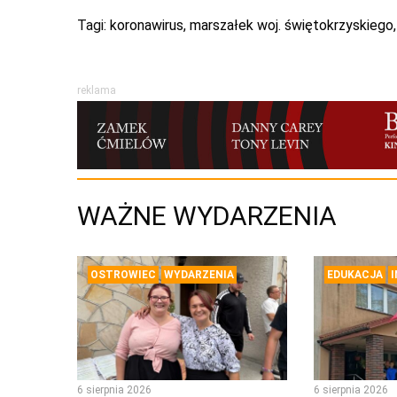
Tagi:
koronawirus
,
marszałek woj. świętokrzyskiego
reklama
WAŻNE WYDARZENIA
OSTROWIEC
WYDARZENIA
EDUKACJA
6 sierpnia 2026
6 sierpnia 2026