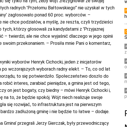
ać się tylko na tym, żeby wójt zrezygnował ze swojej
w
yłych radnych 'Przełomu Bałtowskiego” nie uzyskał w tych
iny’ zagłosowało ponad 60 proc. wyborców. –
h
e chce podziałów, a myślę, że reszta, czyli trzydzieści
 tych, którzy głosowali za kandydatami z 'Przyjaznej
ć – twierdzi, ale nie chce wyjaśnić dlaczego w jego opinii
Ś
 swoim przekonaniem. – Prosiła mnie Pani o komentarz,
z
yniki wyborów Henryk Cichocki, jeden z inicjatorów
o
 po wczorajszych wyborach radny elekt. – To, co od lat
morządu, to się potwierdziło. Społeczeństwo doszło do
m
 robić interes, zarabiać pieniądze, a gmina jest od tego,
zy on jest bogaty, czy biedny – mówi Henryk Cichocki i,
p
zę na to, że będzie spokój. Wójt niech realizuje swoje
a się rozwijać, to infrastruktura jest na pierwszym
y bardzo zadłużoną gminę i nie będzie to łatwe – dodaje.
a Gmina’ przegrali Jerzy Gierczak, były przewodniczący