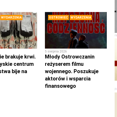
WYDARZENIA
OSTROWIEC
WYDARZENIA
r
5 sierpnia 2026
e brakuje krwi.
Młody Ostrowczanin
yskie centrum
reżyserem filmu
twa bije na
wojennego. Poszukuje
aktorów i wsparcia
finansowego
P