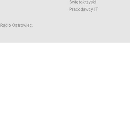
Świętokrzyski
Pracodawcy IT
6 Radio Ostrowiec.