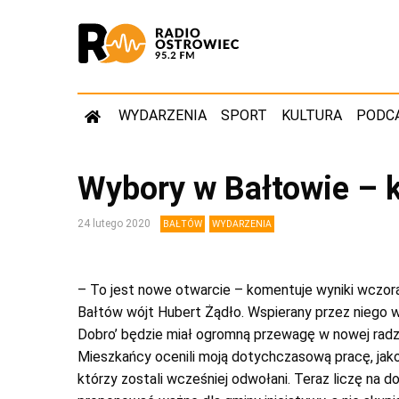
WYDARZENIA
SPORT
KULTURA
PODC
Wybory w Bałtowie – 
24 lutego 2020
BAŁTÓW
WYDARZENIA
– To jest nowe otwarcie – komentuje wyniki wczo
Bałtów wójt Hubert Żądło. Wspierany przez niego 
Dobro’ będzie miał ogromną przewagę w nowej radz
Mieszkańcy ocenili moją dotychczasową pracę, jak
którzy zostali wcześniej odwołani. Teraz liczę na do