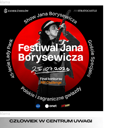
eklama
eklama