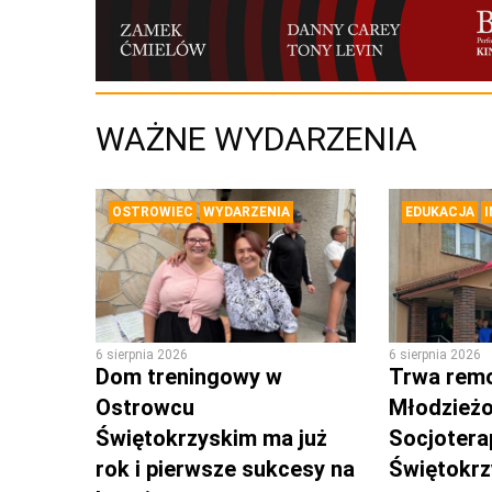
WAŻNE WYDARZENIA
OSTROWIEC
WYDARZENIA
EDUKACJA
6 sierpnia 2026
6 sierpnia 2026
Dom treningowy w
Trwa rem
Ostrowcu
Młodzież
Świętokrzyskim ma już
Socjotera
rok i pierwsze sukcesy na
Świętokr