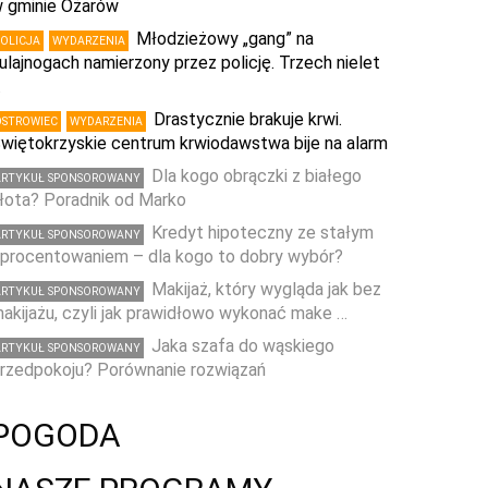
 gminie Ożarów
Młodzieżowy „gang” na
POLICJA
WYDARZENIA
ulajnogach namierzony przez policję. Trzech nielet
…
Drastycznie brakuje krwi.
OSTROWIEC
WYDARZENIA
więtokrzyskie centrum krwiodawstwa bije na alarm
Dla kogo obrączki z białego
ARTYKUŁ SPONSOROWANY
łota? Poradnik od Marko
Kredyt hipoteczny ze stałym
ARTYKUŁ SPONSOROWANY
procentowaniem – dla kogo to dobry wybór?
Makijaż, który wygląda jak bez
ARTYKUŁ SPONSOROWANY
akijażu, czyli jak prawidłowo wykonać make …
Jaka szafa do wąskiego
ARTYKUŁ SPONSOROWANY
rzedpokoju? Porównanie rozwiązań
POGODA