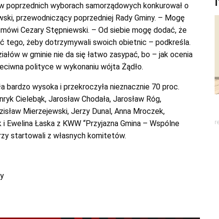
y w poprzednich wyborach samorządowych konkurował o
wski, przewodniczący poprzedniej Rady Gminy. – Mogę
 mówi Cezary Stępniewski. – Od siebie mogę dodać, że
ć tego, żeby dotrzymywali swoich obietnic – podkreśla.
iałów w gminie nie da się łatwo zasypać, bo – jak ocenia
eciwna polityce w wykonaniu wójta Żądło.
 bardzo wysoka i przekroczyła nieznacznie 70 proc.
ryk Cielebąk, Jarosław Chodała, Jarosław Róg,
isław Mierzejewski, Jerzy Dunal, Anna Mroczek,
k i Ewelina Łaska z KWW “Przyjazna Gmina – Wspólne
r
tórzy startowali z własnych komitetów.
y