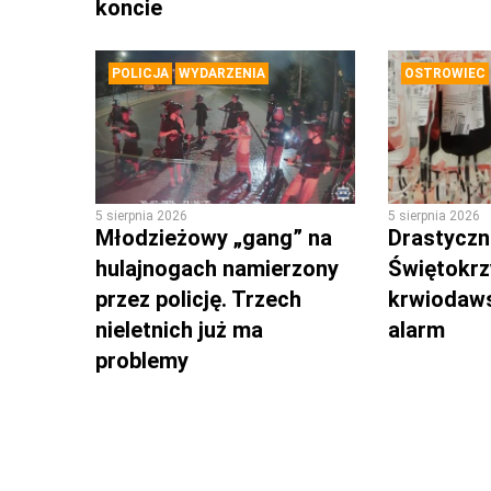
koncie
POLICJA
WYDARZENIA
OSTROWIEC
5 sierpnia 2026
5 sierpnia 2026
Młodzieżowy „gang” na
Drastyczni
hulajnogach namierzony
Świętokrz
przez policję. Trzech
krwiodaws
nieletnich już ma
alarm
problemy