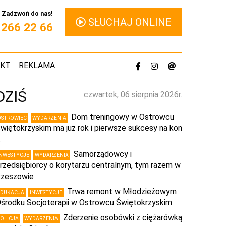
Zadzwoń do nas!
SŁUCHAJ ONLINE
1 266 22 66
AKT
REKLAMA
DZIŚ
czwartek, 06 sierpnia 2026r.
Dom treningowy w Ostrowcu
OSTROWIEC
WYDARZENIA
więtokrzyskim ma już rok i pierwsze sukcesy na kon
…
Samorządowcy i
INWESTYCJE
WYDARZENIA
rzedsiębiorcy o korytarzu centralnym, tym razem w
zeszowie
Trwa remont w Młodzieżowym
EDUKACJA
INWESTYCJE
środku Socjoterapii w Ostrowcu Świętokrzyskim
Zderzenie osobówki z ciężarówką
POLICJA
WYDARZENIA