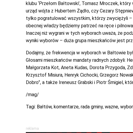
klubu ‘Przełom Bałtowski’, Tomasz Mroczek, któr
urząd wójta z Hubertem Żądło, czy Cezary Stępnie
tylko pogratulować wszystkim, którzy zwyciężyli –
obecnej władzy będziemy patrzeć na ręce i pilnowa
Inaczej niż wygrani w tych wyborach uważa, że podz
wyniki wyborów – duża grupa mieszkańców jest prz
Dodajmy, że frekwencja w wyborach w Bałtowie była
Głosami mieszkańców mandaty radnych zdobyli: Hen
Małgorzata Kot, Aneta Kudas, Dorota Przygoda, Zdz
Krzysztof Misiura, Henryk Cichocki, Grzegorz Nowa
Dobro”, a także Ireneusz Grabski i Piotr Śmigiel, k
/mag/
Tagi:
Bałtów
,
komentarze
,
rada gminy
,
wazne
,
wybor
reklama