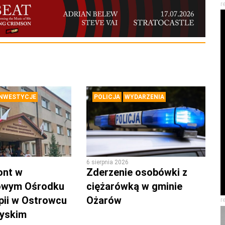
r
INWESTYCJE
POLICJA
WYDARZENIA
6 sierpnia 2026
ont w
Zderzenie osobówki z
owym Ośrodku
ciężarówką w gminie
pii w Ostrowcu
Ożarów
r
zyskim