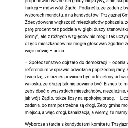
proponować ważne dla gminy inicjatywy, a nie skupi
funkcji – mówi wójt Żądło. Podkreśla, że żaden z b
wyborach mandatu, a na kandydatów 'Przyjaznej Gm
Zdecydowana większość mieszkańców pokazała, że ni
parę procent też podziela w głębi duszy stanowisko
Gminy”, ale z różnych względów nie mogli tak uczyni
część mieszkańców nie mogła głosować zgodnie ze
więc mówię – ucina.
– Społeczeństwo dojrzało do demokracji – ocenia w
referendum w sprawie odwołania poprzedniej rady, a
twierdzę, że biznes powinien być oddzielony od sa
wniosku, że dłużej tak nie powinno być. Biznes to ma
żeby dbać o wszystkich mieszkańców, niezależnie, c
jak wójt Żądło, także liczy na spokojną pracę. – Lic
zadania, bo nam potrzebne są drogi, Żeby gmina mogł
miejscu, a więc drogi, kanalizacja, a wiemy, że mam
Wyborcze starcie z kandydatami komitetu 'Przyjazn