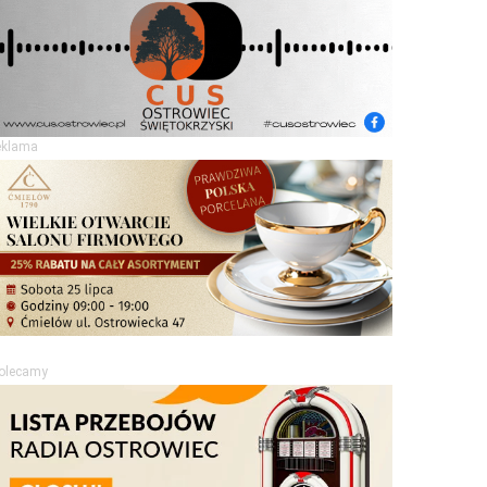
eklama
olecamy