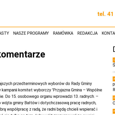
tel. 4
ASTY
NASZE PROGRAMY
RAMÓWKA
REDAKCJA
KONT
komentarze
Ś
rajszych przedterminowych wyborów do Rady Gminy
p
R
w kampanii komitet wyborczy 'Przyjazna Gmina – Wspólne
ie. Do 15. osobowego organu wprowadzi 13. radnych. –
o wójta gminy Bałtów i dotychczasową pracę radnych,
O
brą współpracę z radą, że radni będą chcieli wspierać i