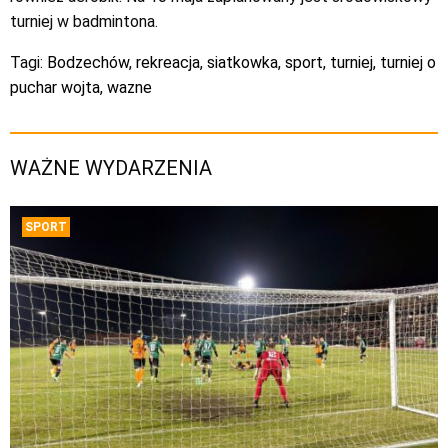
turniej w badmintona.
Tagi:
Bodzechów
,
rekreacja
,
siatkowka
,
sport
,
turniej
,
turniej o
puchar wojta
,
wazne
WAŻNE WYDARZENIA
SPORT