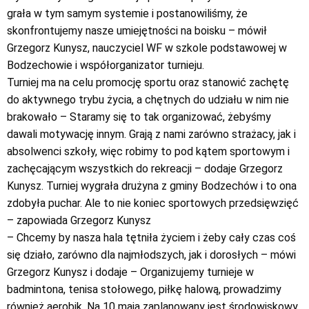
grała w tym samym systemie i postanowiliśmy, że
skonfrontujemy nasze umiejętności na boisku – mówił
Grzegorz Kunysz, nauczyciel WF w szkole podstawowej w
Bodzechowie i współorganizator turnieju.
Turniej ma na celu promocję sportu oraz stanowić zachętę
do aktywnego trybu życia, a chętnych do udziału w nim nie
brakowało – Staramy się to tak organizować, żebyśmy
dawali motywację innym. Grają z nami zarówno strażacy, jak i
absolwenci szkoły, więc robimy to pod kątem sportowym i
zachęcającym wszystkich do rekreacji – dodaje Grzegorz
Kunysz. Turniej wygrała drużyna z gminy Bodzechów i to ona
zdobyła puchar. Ale to nie koniec sportowych przedsięwzięć
– zapowiada Grzegorz Kunysz
– Chcemy by nasza hala tętniła życiem i żeby cały czas coś
się działo, zarówno dla najmłodszych, jak i dorosłych – mówi
Grzegorz Kunysz i dodaje – Organizujemy turnieje w
badmintona, tenisa stołowego, piłkę halową, prowadzimy
również aerobik. Na 10 maja zaplanowany jest środowiskowy