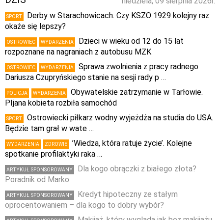
niedziela, 09 sierpnia 2026r.
Derby w Starachowicach. Czy KSZO 1929 kolejny raz
SPORT
okaże się lepszy?
Dzieci w wieku od 12 do 15 lat
OSTROWIEC
WYDARZENIA
rozpoznane na nagraniach z autobusu MZK
Sprawa zwolnienia z pracy radnego
OSTROWIEC
WYDARZENIA
Dariusza Czupryńskiego stanie na sesji rady p …
Obywatelskie zatrzymanie w Tarłowie.
POLICJA
WYDARZENIA
PIjana kobieta rozbiła samochód
Ostrowiecki piłkarz wodny wyjeżdża na studia do USA.
SPORT
Będzie tam grał w wate …
’Wiedza, która ratuje życie’. Kolejne
WYDARZENIA
ZDROWIE
spotkanie profilaktyki raka …
Dla kogo obrączki z białego złota?
ARTYKUŁ SPONSOROWANY
Poradnik od Marko
Kredyt hipoteczny ze stałym
ARTYKUŁ SPONSOROWANY
oprocentowaniem – dla kogo to dobry wybór?
Makijaż, który wygląda jak bez makijażu,