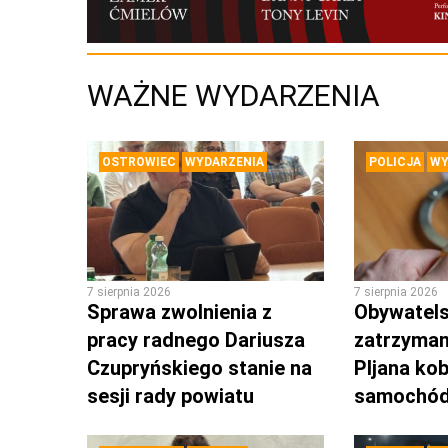
WAŻNE WYDARZENIA
OSTROWIEC
WYDARZENIA
POLICJA
WY
7 sierpnia 2026
7 sierpnia 2026
Sprawa zwolnienia z
Obywatels
pracy radnego Dariusza
zatrzyman
Czupryńskiego stanie na
PIjana kob
sesji rady powiatu
samochó