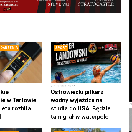
DARZENIA
SPORT
7 sierpnia 2026
kie
Ostrowiecki piłkarz
ie w Tarłowie.
wodny wyjeżdża na
r
ieta rozbiła
studia do USA. Będzie
d
tam grał w waterpolo