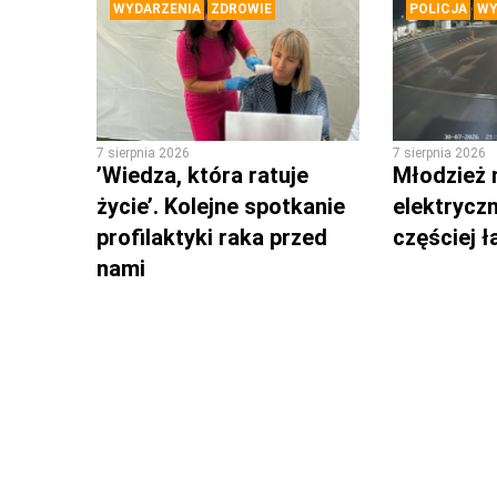
WYDARZENIA
ZDROWIE
POLICJA
WY
7 sierpnia 2026
7 sierpnia 2026
’Wiedza, która ratuje
Młodzież 
życie’. Kolejne spotkanie
elektrycz
profilaktyki raka przed
częściej 
nami