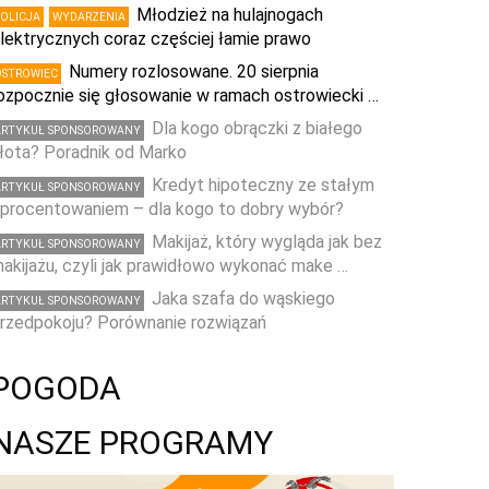
Młodzież na hulajnogach
POLICJA
WYDARZENIA
lektrycznych coraz częściej łamie prawo
Numery rozlosowane. 20 sierpnia
OSTROWIEC
ozpocznie się głosowanie w ramach ostrowiecki …
Dla kogo obrączki z białego
ARTYKUŁ SPONSOROWANY
łota? Poradnik od Marko
Kredyt hipoteczny ze stałym
ARTYKUŁ SPONSOROWANY
procentowaniem – dla kogo to dobry wybór?
Makijaż, który wygląda jak bez
ARTYKUŁ SPONSOROWANY
akijażu, czyli jak prawidłowo wykonać make …
Jaka szafa do wąskiego
ARTYKUŁ SPONSOROWANY
rzedpokoju? Porównanie rozwiązań
POGODA
NASZE PROGRAMY