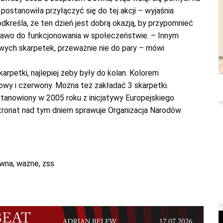
 postanowiła przyłączyć się do tej akcji – wyjaśnia
kreśla, że ten dzień jest dobrą okazją, by przypomnieć
rawo do funkcjonowania w społeczeństwie. – Innym
wych skarpetek, przeważnie nie do pary – mówi
rpetki, najlepiej żeby były do kolan. Kolorem
owy i czerwony. Można też zakładać 3 skarpetki.
anowiony w 2005 roku z inicjatywy Europejskiego
r
tronat nad tym dniem sprawuje Organizacja Narodów
owna
,
wazne
,
zss
r