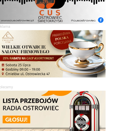
eklama
olecamy