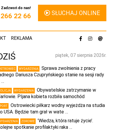
Zadzwoń do nas!
SŁUCHAJ ONLINE
1 266 22 66
AKT
REKLAMA
DZIŚ
piątek, 07 sierpnia 2026r.
Sprawa zwolnienia z pracy
OSTROWIEC
WYDARZENIA
adnego Dariusza Czupryńskiego stanie na sesji rady
 …
Obywatelskie zatrzymanie w
POLICJA
WYDARZENIA
arłowie. PIjana kobieta rozbiła samochód
Ostrowiecki piłkarz wodny wyjeżdża na studia
SPORT
o USA. Będzie tam grał w wate …
’Wiedza, która ratuje życie’.
WYDARZENIA
ZDROWIE
olejne spotkanie profilaktyki raka …