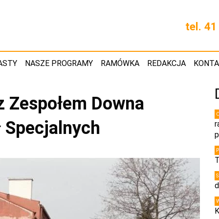
tel. 4
ASTY
NASZE PROGRAMY
RAMÓWKA
REDAKCJA
KONT
 z Zespołem Downa
 Specjalnych
r
p
T
d
K