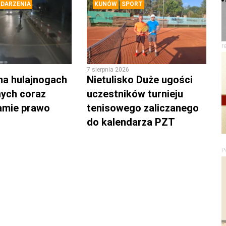
DARZENIA
KUNÓW
SPORT
r
7 sierpnia 2026
na hulajnogach
Nietulisko Duże ugości
nych coraz
uczestników turnieju
łamie prawo
tenisowego zaliczanego
do kalendarza PZT
P