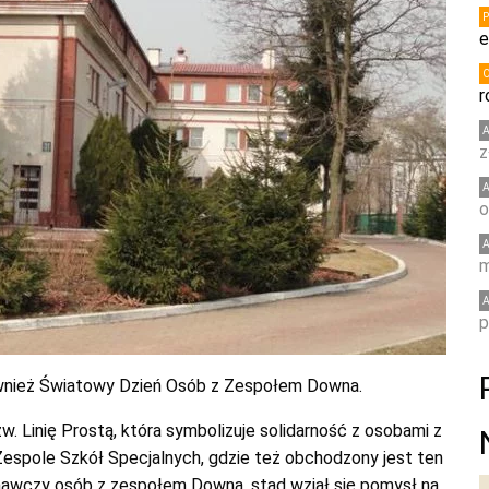
e
r
z
o
m
p
 również Światowy Dzień Osób z Zespołem Downa.
zw. Linię Prostą, która symbolizuje solidarność z osobami z
Zespole Szkół Specjalnych, gdzie też obchodzony jest ten
znawczy osób z zespołem Downa, stąd wziął się pomysł na