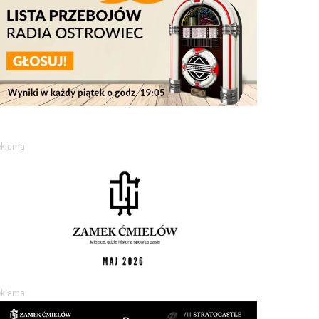
eklama
eklama