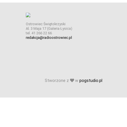
Ostrowiec Świętokrzyski
Al. 3 Maja 17 (Galeria Łysica)
tel. 41 266 22 66
redakcja@radioostrowiec.pl
Stworzone z
w
pogstudio.pl