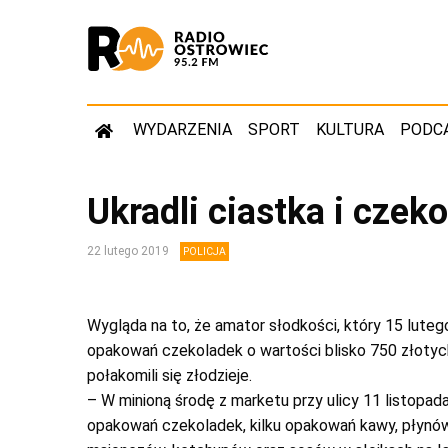
WYDARZENIA
SPORT
KULTURA
PODC
Ukradli ciastka i czek
22 lutego 2019
POLICJA
Wygląda na to, że amator słodkości, który 15 lute
opakowań czekoladek o wartości blisko 750 złoty
połakomili się złodzieje.
– W minioną środę z marketu przy ulicy 11 listopad
opakowań czekoladek, kilku opakowań kawy, płynó