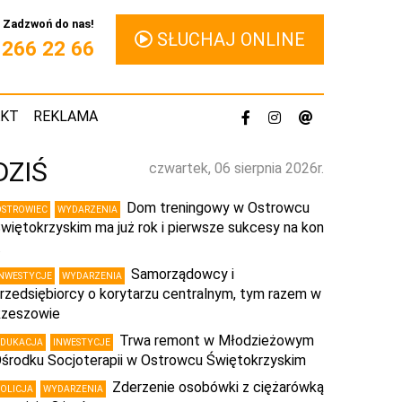
Zadzwoń do nas!
SŁUCHAJ ONLINE
1 266 22 66
AKT
REKLAMA
DZIŚ
czwartek, 06 sierpnia 2026r.
Dom treningowy w Ostrowcu
OSTROWIEC
WYDARZENIA
więtokrzyskim ma już rok i pierwsze sukcesy na kon
…
Samorządowcy i
INWESTYCJE
WYDARZENIA
rzedsiębiorcy o korytarzu centralnym, tym razem w
zeszowie
Trwa remont w Młodzieżowym
EDUKACJA
INWESTYCJE
środku Socjoterapii w Ostrowcu Świętokrzyskim
Zderzenie osobówki z ciężarówką
POLICJA
WYDARZENIA