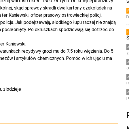
czną wartość około 1500 złotych. Do kolejnej kradzieży
w
kólnej, skąd sprawcy skradli dwa kartony czekoladek na
er Kaniewski, oficer prasowy ostrowieckiej policji.
h
licja. Jak podejrzewają, słodkiego łupu raczej nie znajdą
n pochłonięty. Po okruszkach spodziewają się dotrzeć do
Ś
er Kaniewski.
 warunkach recydywy grozi mu do 7,5 roku więzienia. Do 5
z
jonezów i artykułów chemicznych. Pomóc w ich ujęciu ma
o
m
e
,
zlodzieje
p