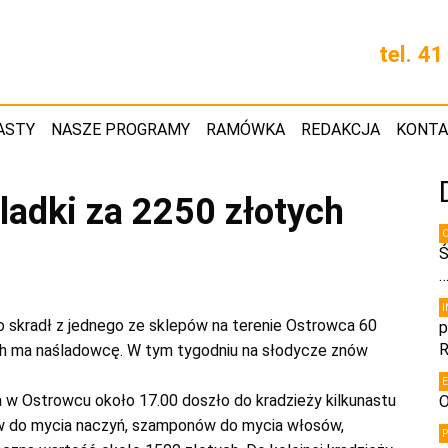
tel. 4
ASTY
NASZE PROGRAMY
RAMÓWKA
REDAKCJA
KONT
oladki za 2250 złotych
Ś
go skradł z jednego ze sklepów na terenie Ostrowca 60
p
R
ch ma naśladowcę. W tym tygodniu na słodycze znów
a w Ostrowcu około 17.00 doszło do kradzieży kilkunastu
O
w do mycia naczyń, szamponów do mycia włosów,