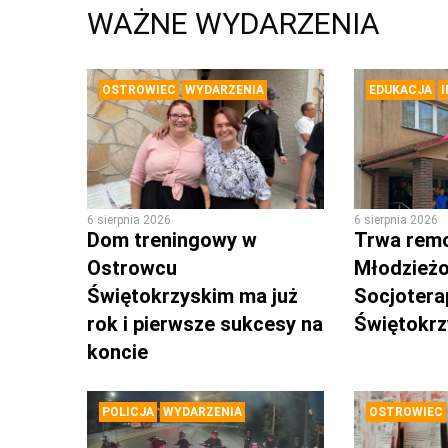
WAŻNE WYDARZENIA
OSTROWIEC
WYDARZENIA
EDUKACJA
6 sierpnia 2026
6 sierpnia 2026
Dom treningowy w
Trwa rem
Ostrowcu
Młodzież
Świętokrzyskim ma już
Socjotera
rok i pierwsze sukcesy na
Świętokr
koncie
POLICJA
WYDARZENIA
OSTROWIEC