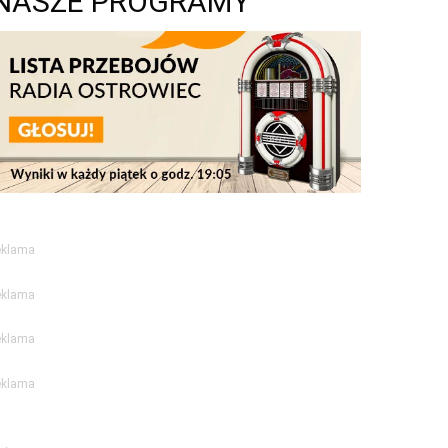
NASZE PROGRAMY
eklama
eklama
eklama
eklama