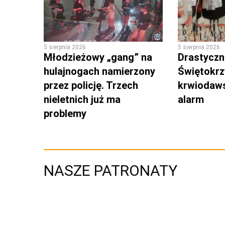
5 sierpnia 2026
5 sierpnia 2026
Młodzieżowy „gang” na
Drastyczni
hulajnogach namierzony
Świętokrz
przez policję. Trzech
krwiodaws
nieletnich już ma
alarm
problemy
NASZE PATRONATY