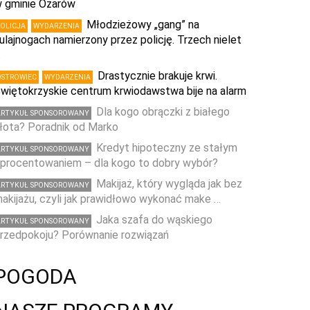
 gminie Ożarów
Młodzieżowy „gang” na
POLICJA
WYDARZENIA
ulajnogach namierzony przez policję. Trzech nielet
…
Drastycznie brakuje krwi.
OSTROWIEC
WYDARZENIA
więtokrzyskie centrum krwiodawstwa bije na alarm
Dla kogo obrączki z białego
ARTYKUŁ SPONSOROWANY
łota? Poradnik od Marko
Kredyt hipoteczny ze stałym
ARTYKUŁ SPONSOROWANY
procentowaniem – dla kogo to dobry wybór?
Makijaż, który wygląda jak bez
ARTYKUŁ SPONSOROWANY
akijażu, czyli jak prawidłowo wykonać make …
Jaka szafa do wąskiego
ARTYKUŁ SPONSOROWANY
rzedpokoju? Porównanie rozwiązań
POGODA