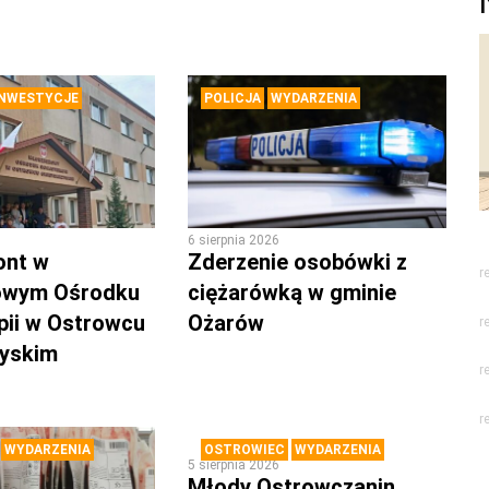
INWESTYCJE
POLICJA
WYDARZENIA
6 sierpnia 2026
ont w
Zderzenie osobówki z
r
owym Ośrodku
ciężarówką w gminie
pii w Ostrowcu
Ożarów
r
zyskim
r
r
WYDARZENIA
OSTROWIEC
WYDARZENIA
5 sierpnia 2026
Młody Ostrowczanin