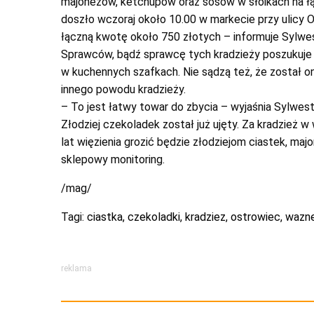
majonezów, ketchupów oraz sosów w słoikach na łą
doszło wczoraj około 10.00 w markecie przy ulicy O
łączną kwotę około 750 złotych – informuje Sylwest
Sprawców, bądź sprawcę tych kradzieży poszukuje po
w kuchennych szafkach. Nie sądzą też, że został o
innego powodu kradzieży.
– To jest łatwy towar do zbycia – wyjaśnia Sylwest
Złodziej czekoladek został już ujęty. Za kradzież w
lat więzienia grozić będzie złodziejom ciastek, ma
sklepowy monitoring.
/mag/
Tagi:
ciastka
,
czekoladki
,
kradziez
,
ostrowiec
,
wazn
reklama