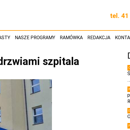
tel. 4
ASTY
NASZE PROGRAMY
RAMÓWKA
REDAKCJA
KONT
drzwiami szpitala
Ś
p
R
O