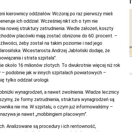
i kierownicy oddziałów. Wczoraj po raz pierwszy mieli
neruje ich oddział. Wcześniej nikt ich o tym nie
a nowej struktury zatrudnienia. Wedle założeń, koszty
zychodów placówki mają zostać obniżone do 60. procent. –
iwości, żeby został na takim poziomie i nad jego
rosińska. Wicestarosta Andrzej Jabłoński dodaje, że
iązania i strata szpitala”.
ie około 16 milionów złotych. To dwukrotnie więcej niż rok
y – podobnie jak w innych szpitalach powiatowych –
r
ę tylko oddział urologii.
a, obniżki wynagrodzeń, a nawet zwolnienia. Władze lecznicy
szymy, że formy zatrudnienia, struktura wynagrodzeń są
ownika nie ma. W szpitalu, o czym już informowaliśmy –
ka nazywa je nawet „mobbingiem płacowym”.
ch. Analizowane są procedury i ich rentowność,