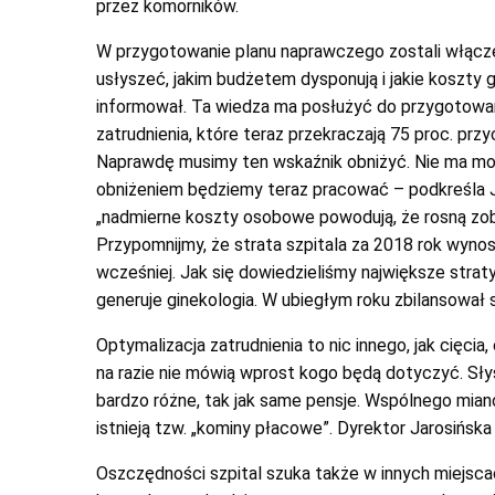
przez komorników.
W przygotowanie planu naprawczego zostali włączen
usłyszeć, jakim budżetem dysponują i jakie koszty ge
informował. Ta wiedza ma posłużyć do przygotowani
zatrudnienia, które teraz przekraczają 75 proc. pr
Naprawdę musimy ten wskaźnik obniżyć. Nie ma możl
obniżeniem będziemy teraz pracować – podkreśla Ja
„nadmierne koszty osobowe powodują, że rosną zobow
Przypomnijmy, że strata szpitala za 2018 rok wynos
wcześniej. Jak się dowiedzieliśmy największe strat
generuje ginekologia. W ubiegłym roku zbilansował si
Optymalizacja zatrudnienia to nic innego, jak cięci
na razie nie mówią wprost kogo będą dotyczyć. Sły
bardzo różne, tak jak same pensje. Wspólnego mian
istnieją tzw. „kominy płacowe”. Dyrektor Jarosińs
Oszczędności szpital szuka także w innych miejsca