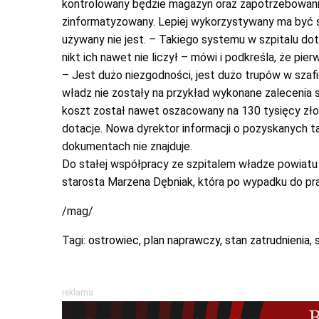
kontrolowany będzie magazyn oraz zapotrzebowanie
zinformatyzowany. Lepiej wykorzystywany ma być s
używany nie jest. – Takiego systemu w szpitalu dot
nikt ich nawet nie liczył – mówi i podkreśla, że pi
– Jest dużo niezgodności, jest dużo trupów w szafi
władz nie zostały na przykład wykonane zalecenia 
koszt został nawet oszacowany na 130 tysięcy złot
dotacje. Nowa dyrektor informacji o pozyskanych ta
dokumentach nie znajduje.
Do stałej współpracy ze szpitalem władze powiatu 
starosta Marzena Dębniak, która po wypadku do pr
/mag/
Tagi:
ostrowiec
,
plan naprawczy
,
stan zatrudnienia
,
reklama