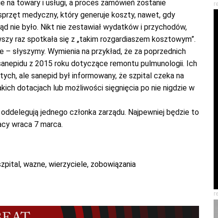
 na towary i usługi, a proces zamówień zostanie
r
przęt medyczny, który generuje koszty, nawet, gdy
ąd nie było. Nikt nie zestawiał wydatków i przychodów,
erwszy raz spotkała się z „takim rozgardiaszem kosztowym”.
e – słyszymy. Wymienia na przykład, że za poprzednich
sanepidu z 2015 roku dotyczące remontu pulmunologii. Ich
ych, ale sanepid był informowany, że szpital czeka na
kich dotacjach lub możliwości sięgnięcia po nie nigdzie w
oddelegują jednego członka zarządu. Najpewniej będzie to
acy wraca 7 marca.
szpital
,
wazne
,
wierzyciele
,
zobowiązania
r