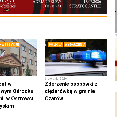
r
INWESTYCJE
POLICJA
WYDARZENIA
6 sierpnia 2026
ont w
Zderzenie osobówki z
P
owym Ośrodku
ciężarówką w gminie
pii w Ostrowcu
Ożarów
zyskim