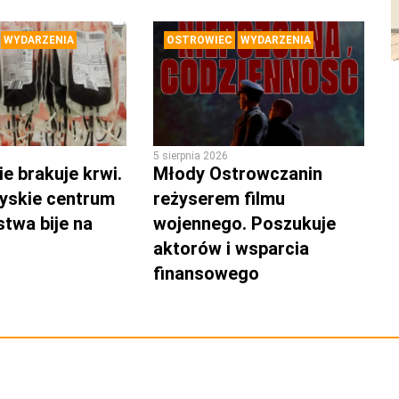
WYDARZENIA
OSTROWIEC
WYDARZENIA
5 sierpnia 2026
e brakuje krwi.
Młody Ostrowczanin
yskie centrum
reżyserem filmu
twa bije na
wojennego. Poszukuje
aktorów i wsparcia
finansowego