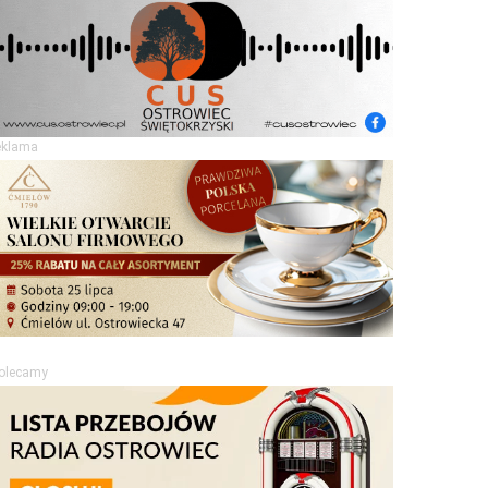
eklama
olecamy