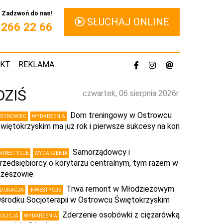
Zadzwoń do nas!
SŁUCHAJ ONLINE
1 266 22 66
AKT
REKLAMA
DZIŚ
czwartek, 06 sierpnia 2026r.
Dom treningowy w Ostrowcu
OSTROWIEC
WYDARZENIA
więtokrzyskim ma już rok i pierwsze sukcesy na kon
…
Samorządowcy i
INWESTYCJE
WYDARZENIA
rzedsiębiorcy o korytarzu centralnym, tym razem w
zeszowie
Trwa remont w Młodzieżowym
EDUKACJA
INWESTYCJE
środku Socjoterapii w Ostrowcu Świętokrzyskim
Zderzenie osobówki z ciężarówką
POLICJA
WYDARZENIA