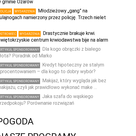
 gminie Ożarów
Młodzieżowy „gang” na
POLICJA
WYDARZENIA
ulajnogach namierzony przez policję. Trzech nielet
…
Drastycznie brakuje krwi.
OSTROWIEC
WYDARZENIA
więtokrzyskie centrum krwiodawstwa bije na alarm
Dla kogo obrączki z białego
ARTYKUŁ SPONSOROWANY
łota? Poradnik od Marko
Kredyt hipoteczny ze stałym
ARTYKUŁ SPONSOROWANY
procentowaniem – dla kogo to dobry wybór?
Makijaż, który wygląda jak bez
ARTYKUŁ SPONSOROWANY
akijażu, czyli jak prawidłowo wykonać make …
Jaka szafa do wąskiego
ARTYKUŁ SPONSOROWANY
rzedpokoju? Porównanie rozwiązań
POGODA