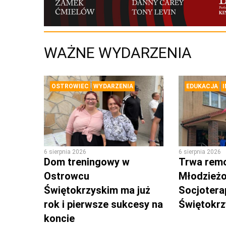
WAŻNE WYDARZENIA
OSTROWIEC
WYDARZENIA
EDUKACJA
6 sierpnia 2026
6 sierpnia 2026
Dom treningowy w
Trwa rem
Ostrowcu
Młodzież
Świętokrzyskim ma już
Socjotera
rok i pierwsze sukcesy na
Świętokr
koncie