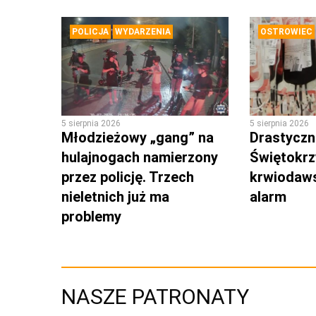
POLICJA
WYDARZENIA
OSTROWIEC
5 sierpnia 2026
5 sierpnia 2026
Młodzieżowy „gang” na
Drastyczni
hulajnogach namierzony
Świętokrz
przez policję. Trzech
krwiodaws
nieletnich już ma
alarm
problemy
NASZE PATRONATY