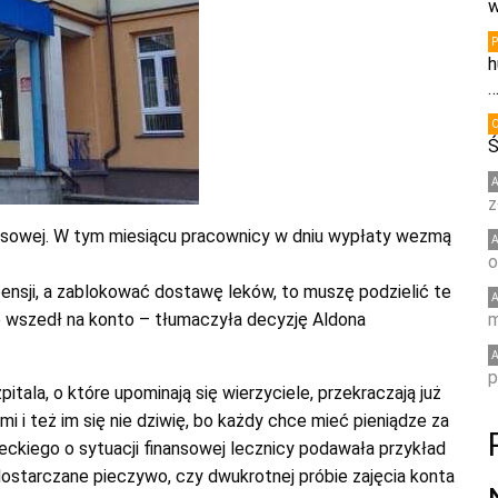
w
h
Ś
z
inansowej. W tym miesiącu pracownicy w dniu wypłaty wezmą
o
ensji, a zablokować dostawę leków, to muszę podzielić te
nie wszedł na konto – tłumaczyła decyzję Aldona
m
p
tala, o które upominają się wierzyciele, przekraczają już
mi i też im się nie dziwię, bo każdy chce mieć pieniądze za
eckiego o sytuacji finansowej lecznicy podawała przykład
dostarczane pieczywo, czy dwukrotnej próbie zajęcia konta