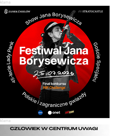
eklama
eklama