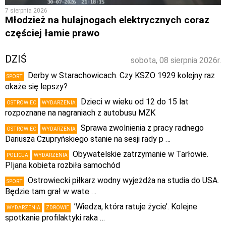
7 sierpnia 2026
Młodzież na hulajnogach elektrycznych coraz
częściej łamie prawo
DZIŚ
sobota, 08 sierpnia 2026r.
Derby w Starachowicach. Czy KSZO 1929 kolejny raz
SPORT
okaże się lepszy?
Dzieci w wieku od 12 do 15 lat
OSTROWIEC
WYDARZENIA
rozpoznane na nagraniach z autobusu MZK
Sprawa zwolnienia z pracy radnego
OSTROWIEC
WYDARZENIA
Dariusza Czupryńskiego stanie na sesji rady p …
Obywatelskie zatrzymanie w Tarłowie.
POLICJA
WYDARZENIA
PIjana kobieta rozbiła samochód
Ostrowiecki piłkarz wodny wyjeżdża na studia do USA.
SPORT
Będzie tam grał w wate …
’Wiedza, która ratuje życie’. Kolejne
WYDARZENIA
ZDROWIE
spotkanie profilaktyki raka …