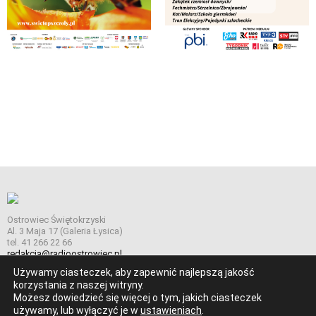
Ostrowiec Świętokrzyski
Al. 3 Maja 17 (Galeria Łysica)
tel. 41 266 22 66
redakcja@radioostrowiec.pl
Używamy ciasteczek, aby zapewnić najlepszą jakość
korzystania z naszej witryny.
Możesz dowiedzieć się więcej o tym, jakich ciasteczek
© Wszelkie prawa zastrzeżone. Radio Ostrowiec 2026 Radio
używamy, lub wyłączyć je w
ustawieniach
.