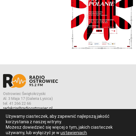
Ostrowiec Świętokrzyski
Al. 3 Maja 17 (Galeria Łysica)
tel. 41 266 22 66
redakcja@radioostrowiec.pl
Używamy ciasteczek, aby zapewnić najlepszą jakość
korzystania z naszej witryny.
Możesz dowiedzieć się więcej o tym, jakich ciasteczek
© Wszelkie prawa zastrzeżone. Radio Ostrowiec 2026 Radio
używamy, lub wyłączyć je w
ustawieniach
.
Ostrowiec.
Stworzone z
w
pogstudio.pl