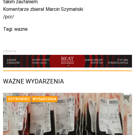
takim zaufaniem.
Komentarze zbierał Marcin Szymański
/pcr/
Tagi:
wazne
reklama
WAŻNE WYDARZENIA
OSTROWIEC
WYDARZENIA