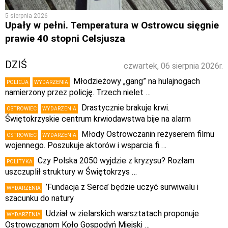
5 sierpnia 2026
Upały w pełni. Temperatura w Ostrowcu sięgnie
prawie 40 stopni Celsjusza
DZIŚ
czwartek, 06 sierpnia 2026r.
Młodzieżowy „gang” na hulajnogach
POLICJA
WYDARZENIA
namierzony przez policję. Trzech nielet …
Drastycznie brakuje krwi.
OSTROWIEC
WYDARZENIA
Świętokrzyskie centrum krwiodawstwa bije na alarm
Młody Ostrowczanin reżyserem filmu
OSTROWIEC
WYDARZENIA
wojennego. Poszukuje aktorów i wsparcia fi …
Czy Polska 2050 wyjdzie z kryzysu? Rozłam
POLITYKA
uszczuplił struktury w Świętokrzys …
’Fundacja z Serca’ będzie uczyć surwiwalu i
WYDARZENIA
szacunku do natury
Udział w zielarskich warsztatach proponuje
WYDARZENIA
Ostrowczanom Koło Gospodyń Miejski …