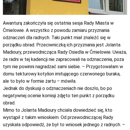
Awanturą zakończyła się ostatnia sesja Rady Miasta w
Ćmielowie. A wszystko z powodu zamiaru przyznania
odznaczeń dla radnych. Taki punkt miał znaleźć się w
porządku obrad. Przeciwniczką ich przyznania jest Jolanta
Madioury, przewodnicząca Rady Osiedla w Ćmielowie. Uważa,
że radni w tej kadencji nie zapracowali na odznaczenia, poza
tym nie powinni nagradzać sami siebie. – Przygotowałam w
domu tekturowy kotylion imitującego czerwonego buraka,
ale to było w formie żartu – mówiła.
Jednak do dyskusji o odznaczeniach nie doszło, bo po
negatywnej ocenie komisji zdjęto ten punkt z porządku
obrad.
Mimo to Jolanta Madioury chciała dowiedzieć się, kto
wystąpił z takim wnioskiem. Od przewodniczącej Rady
uzyskała odpowiedź, że był to wniosek jednego z radnych. –