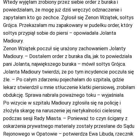
Wtedy wyjęłam zrobiony przez siebie order z buraka i
powiedziałam, że mogę już dziś wręczyć odznaczenie i
zapytałam kto go zechce. Zgłosił się Zenon Wziątek, sołtys
Grójca. Przekazałam mu zapakowany w pudełku order, który
sołtys przypiął sobie do piersi – opowiadała Jolanta
Madioury.
Zenon Wziątek poczuł się urażony zachowaniem Jolanty
Madioury. – Dostałem order z buraka dla, jak to powiedziała
pani Jolanta, największego buraka – mówił sołtys Grójca.
Jolanta Madioury twierdzi, że po tym incydencie poczuła się
źle. – Po całym zdarzeniu pojechałam do szpitala, gdzie
lekarz stwierdził u mnie stłuczenie klatki piersiowej, zrobiłam
obdukcję. Sprawa nabrała poważnego toku – wyjaśniała.
Po wizycie w szpitalu Madioury zgłosiła się na policję i
złożyła skargę na naruszenie jej nietykalności cielesnej
podczas sesji Rady Miasta. – Ponieważ to czyn ścigany z
oskarżenia prywatnego materiały zostały przesłane do Sądu
Rejonowego w Opatowie – potwierdza Ewa Libuda, rzecznik