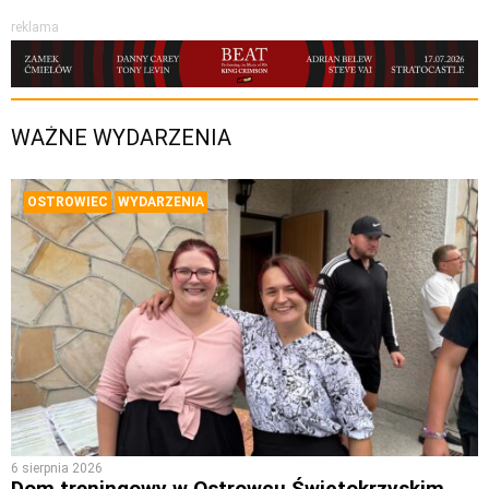
reklama
WAŻNE WYDARZENIA
OSTROWIEC
WYDARZENIA
6 sierpnia 2026
Dom treningowy w Ostrowcu Świętokrzyskim