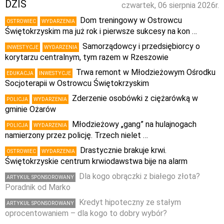
DZIŚ
czwartek, 06 sierpnia 2026r.
Dom treningowy w Ostrowcu
OSTROWIEC
WYDARZENIA
Świętokrzyskim ma już rok i pierwsze sukcesy na kon …
Samorządowcy i przedsiębiorcy o
INWESTYCJE
WYDARZENIA
korytarzu centralnym, tym razem w Rzeszowie
Trwa remont w Młodzieżowym Ośrodku
EDUKACJA
INWESTYCJE
Socjoterapii w Ostrowcu Świętokrzyskim
Zderzenie osobówki z ciężarówką w
POLICJA
WYDARZENIA
gminie Ożarów
Młodzieżowy „gang” na hulajnogach
POLICJA
WYDARZENIA
namierzony przez policję. Trzech nielet …
Drastycznie brakuje krwi.
OSTROWIEC
WYDARZENIA
Świętokrzyskie centrum krwiodawstwa bije na alarm
Dla kogo obrączki z białego złota?
ARTYKUŁ SPONSOROWANY
Poradnik od Marko
Kredyt hipoteczny ze stałym
ARTYKUŁ SPONSOROWANY
oprocentowaniem – dla kogo to dobry wybór?