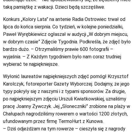
taką pamiątkę z wakacji. Dzieci będą szczęśliwe.
Konkurs „Kolory Lata” na antenie Radia Ostrowiec trwał od
lipca do końca sierpnia. Co tydzień, w kolejne poniedziałki,
Paweł Wyrębkiewicz ogłaszał w audycji „W dobrym miejscu,
w dobrym czasie” Zdjęcie Tygodnia. Podkreśla, że zdjęć było
bardzo dużo. – Otrzymaliśmy prawie 600 fotografii –
wyjaśnia. – Z Każdym tygodniem było nam coraz trudniej
wybierać te najpiękniejsze.
Wyłonić laureatów najpiękniejszych zdjęć pomógł Krzysztof
Karolczyk, fotoreporter Gazety Wyborczej. Dodajmy, że jego
typy pokryły się z naszymi i z typami sponsorów. Za drugie,
po najpiękniejszym zdjęciu Urszuli Kwiatkowskiej, uznaliśmy
pracę Joanny Żywczyk. Jej „Słoneczniki” zrobione na plaży w
Chałupach nagrodziliśmy rowerem o wartości 1200 złotych,
ufundowanym przez firmę TermoHurt z Kunowa.
– Dziś odjeżdżam na tym rowerze – cieszyła się z nagrody