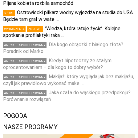
PIjana kobieta rozbiła samochód
Ostrowiecki piłkarz wodny wyjeżdża na studia do USA.
SPORT
Będzie tam grał w wate …
’Wiedza, która ratuje życie’. Kolejne
WYDARZENIA
ZDROWIE
spotkanie profilaktyki raka …
Dla kogo obrączki z białego złota?
ARTYKUŁ SPONSOROWANY
Poradnik od Marko
Kredyt hipoteczny ze stałym
ARTYKUŁ SPONSOROWANY
oprocentowaniem – dla kogo to dobry wybór?
Makijaż, który wygląda jak bez makijażu,
ARTYKUŁ SPONSOROWANY
czyli jak prawidłowo wykonać make …
Jaka szafa do wąskiego przedpokoju?
ARTYKUŁ SPONSOROWANY
Porównanie rozwiązań
POGODA
NASZE PROGRAMY