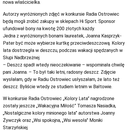
nowa właścicielka.
Autorzy wyróżnionych zdjęć w konkursie Radia Ostrowiec
będą mogli zrobić zakupy w sklepach Hi Sport. Sponsor
ufundował bony na kwotę 200 złotych każdy.
Jedna z wyróżnionych bonami laureatek, Joanna Kasprzyk-
Pater być może wybierze kurtkę przeciwdeszczową. Kolory
lata dostrzegła w deszczu, podczas wakacji spędzanych w
Słupi Nadbrzeżnej.
– Deszcz spadł wtedy nieoczekiwanie – wspominała chwilę
pani Joanna. – To był taki letni, radosny deszcz. Zdjęcie
wysłałam, gdy w Radiu Ostrowiec usłyszałam, że lato też
deszcz. Byliście wtedy ze studiem letnim w Bałtowie.
W konkursie Radia Ostrowiec „Kolory Lata” nagrodzone
zostały jeszcze „Wakacyjna Miłość” Tomasza Nasiadka,
„Nostalgiczne kolory minionego lata” autorstwa Joanny
Żywczyk oraz „Wsi spokojna, „Wsi wesoła” Moniki
Starzyńskiej.