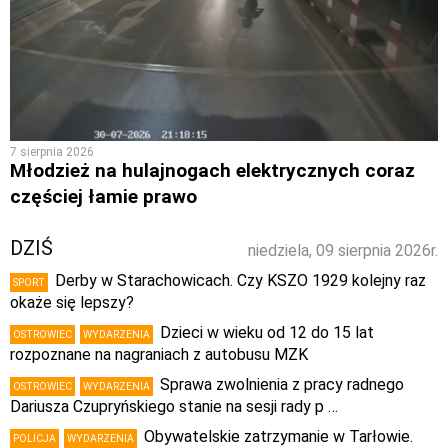
7 sierpnia 2026
Młodzież na hulajnogach elektrycznych coraz
częściej łamie prawo
DZIŚ
niedziela, 09 sierpnia 2026r.
Derby w Starachowicach. Czy KSZO 1929 kolejny raz
SPORT
okaże się lepszy?
Dzieci w wieku od 12 do 15 lat
OSTROWIEC
WYDARZENIA
rozpoznane na nagraniach z autobusu MZK
Sprawa zwolnienia z pracy radnego
OSTROWIEC
WYDARZENIA
Dariusza Czupryńskiego stanie na sesji rady p …
Obywatelskie zatrzymanie w Tarłowie.
POLICJA
WYDARZENIA