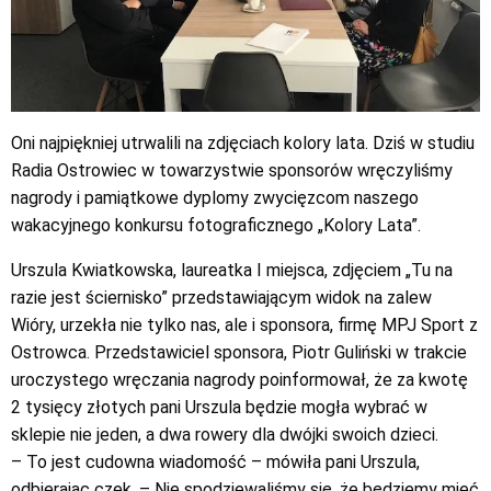
Oni najpiękniej utrwalili na zdjęciach kolory lata. Dziś w studiu
Radia Ostrowiec w towarzystwie sponsorów wręczyliśmy
nagrody i pamiątkowe dyplomy zwycięzcom naszego
wakacyjnego konkursu fotograficznego „Kolory Lata”.
Urszula Kwiatkowska, laureatka I miejsca, zdjęciem „Tu na
razie jest ściernisko” przedstawiającym widok na zalew
Wióry, urzekła nie tylko nas, ale i sponsora, firmę MPJ Sport z
Ostrowca. Przedstawiciel sponsora, Piotr Guliński w trakcie
uroczystego wręczania nagrody poinformował, że za kwotę
2 tysięcy złotych pani Urszula będzie mogła wybrać w
sklepie nie jeden, a dwa rowery dla dwójki swoich dzieci.
– To jest cudowna wiadomość – mówiła pani Urszula,
odbierając czek. – Nie spodziewaliśmy się, że będziemy mieć