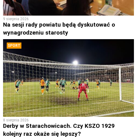
9 sierpnia 2026
Na sesji rady powiatu będą dyskutować o
wynagrodzeniu starosty
SPORT
8 sierpnia 2026
Derby w Starachowicach. Czy KSZO 1929
kolejny raz okaże się lepszy?