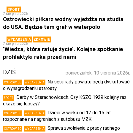
SPORT
7 sierpnia 2026
Ostrowiecki piłkarz wodny wyjeżdża na studia
do USA. Będzie tam grał w waterpolo
WYDARZENIA
ZDROWIE
7 sierpnia 2026
’Wiedza, która ratuje życie’. Kolejne spotkanie
profilaktyki raka przed nami
DZIŚ
poniedziałek, 10 sierpnia 2026r.
Na sesji rady powiatu będą dyskutować
OSTROWIEC
WYDARZENIA
o wynagrodzeniu starosty
Derby w Starachowicach. Czy KSZO 1929 kolejny raz
SPORT
okaże się lepszy?
Dzieci w wieku od 12 do 15 lat
OSTROWIEC
WYDARZENIA
rozpoznane na nagraniach z autobusu MZK
Sprawa zwolnienia z pracy radnego
OSTROWIEC
WYDARZENIA