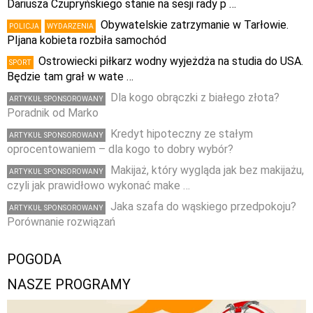
Dariusza Czupryńskiego stanie na sesji rady p …
Obywatelskie zatrzymanie w Tarłowie.
POLICJA
WYDARZENIA
PIjana kobieta rozbiła samochód
Ostrowiecki piłkarz wodny wyjeżdża na studia do USA.
SPORT
Będzie tam grał w wate …
Dla kogo obrączki z białego złota?
ARTYKUŁ SPONSOROWANY
Poradnik od Marko
Kredyt hipoteczny ze stałym
ARTYKUŁ SPONSOROWANY
oprocentowaniem – dla kogo to dobry wybór?
Makijaż, który wygląda jak bez makijażu,
ARTYKUŁ SPONSOROWANY
czyli jak prawidłowo wykonać make …
Jaka szafa do wąskiego przedpokoju?
ARTYKUŁ SPONSOROWANY
Porównanie rozwiązań
POGODA
NASZE PROGRAMY