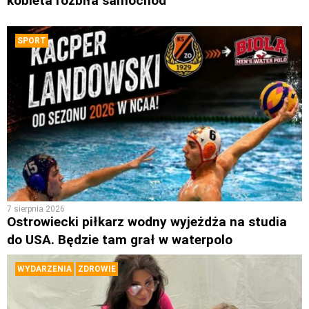
kobieta rozbiła samochód
SPORT
7 sierpnia 2026
Ostrowiecki piłkarz wodny wyjeżdża na studia
do USA. Będzie tam grał w waterpolo
WYDARZENIA
ZDROWIE