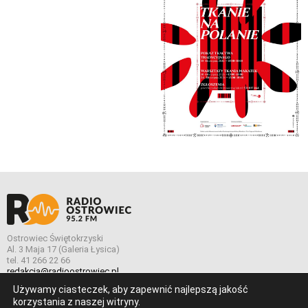
Ostrowiec Świętokrzyski
Al. 3 Maja 17 (Galeria Łysica)
tel. 41 266 22 66
redakcja@radioostrowiec.pl
Używamy ciasteczek, aby zapewnić najlepszą jakość
korzystania z naszej witryny.