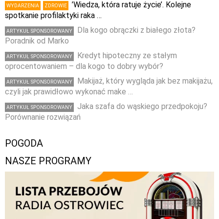
’Wiedza, która ratuje życie’. Kolejne
WYDARZENIA
ZDROWIE
spotkanie profilaktyki raka …
Dla kogo obrączki z białego złota?
ARTYKUŁ SPONSOROWANY
Poradnik od Marko
Kredyt hipoteczny ze stałym
ARTYKUŁ SPONSOROWANY
oprocentowaniem – dla kogo to dobry wybór?
Makijaż, który wygląda jak bez makijażu,
ARTYKUŁ SPONSOROWANY
czyli jak prawidłowo wykonać make …
Jaka szafa do wąskiego przedpokoju?
ARTYKUŁ SPONSOROWANY
Porównanie rozwiązań
POGODA
NASZE PROGRAMY