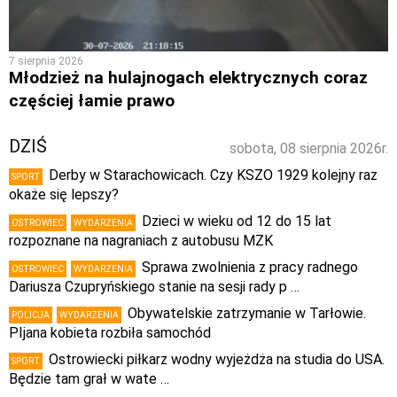
7 sierpnia 2026
Młodzież na hulajnogach elektrycznych coraz
częściej łamie prawo
DZIŚ
sobota, 08 sierpnia 2026r.
Derby w Starachowicach. Czy KSZO 1929 kolejny raz
SPORT
okaże się lepszy?
Dzieci w wieku od 12 do 15 lat
OSTROWIEC
WYDARZENIA
rozpoznane na nagraniach z autobusu MZK
Sprawa zwolnienia z pracy radnego
OSTROWIEC
WYDARZENIA
Dariusza Czupryńskiego stanie na sesji rady p …
Obywatelskie zatrzymanie w Tarłowie.
POLICJA
WYDARZENIA
PIjana kobieta rozbiła samochód
Ostrowiecki piłkarz wodny wyjeżdża na studia do USA.
SPORT
Będzie tam grał w wate …