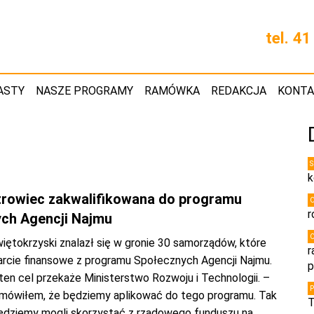
tel. 4
ASTY
NASZE PROGRAMY
RAMÓWKA
REDAKCJA
KONT
k
rowiec zakwalifikowana do programu
r
ch Agencji Najmu
iętokrzyski znalazł się w gronie 30 samorządów, które
r
rcie finansowe z programu Społecznych Agencji Najmu.
p
ten cel przekaże Ministerstwo Rozwoju i Technologii. –
 mówiłem, że będziemy aplikować do tego programu. Tak
T
 będziemy mogli skorzystać z rządowego funduszu na