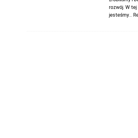
rozwój. W te
jesteśmy
… R