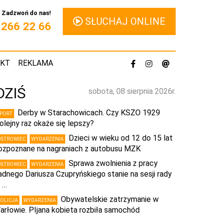
Zadzwoń do nas!
SŁUCHAJ ONLINE
1 266 22 66
AKT
REKLAMA
DZIŚ
sobota, 08 sierpnia 2026r.
Derby w Starachowicach. Czy KSZO 1929
SPORT
olejny raz okaże się lepszy?
Dzieci w wieku od 12 do 15 lat
OSTROWIEC
WYDARZENIA
ozpoznane na nagraniach z autobusu MZK
Sprawa zwolnienia z pracy
OSTROWIEC
WYDARZENIA
adnego Dariusza Czupryńskiego stanie na sesji rady
 …
Obywatelskie zatrzymanie w
POLICJA
WYDARZENIA
arłowie. PIjana kobieta rozbiła samochód