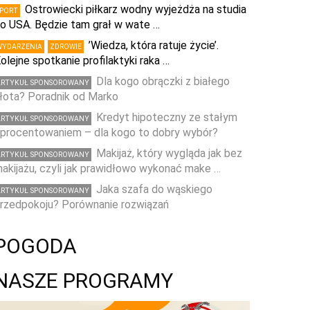
Ostrowiecki piłkarz wodny wyjeżdża na studia
SPORT
o USA. Będzie tam grał w wate …
’Wiedza, która ratuje życie’.
WYDARZENIA
ZDROWIE
olejne spotkanie profilaktyki raka …
Dla kogo obrączki z białego
ARTYKUŁ SPONSOROWANY
łota? Poradnik od Marko
Kredyt hipoteczny ze stałym
ARTYKUŁ SPONSOROWANY
procentowaniem – dla kogo to dobry wybór?
Makijaż, który wygląda jak bez
ARTYKUŁ SPONSOROWANY
akijażu, czyli jak prawidłowo wykonać make …
Jaka szafa do wąskiego
ARTYKUŁ SPONSOROWANY
rzedpokoju? Porównanie rozwiązań
POGODA
NASZE PROGRAMY