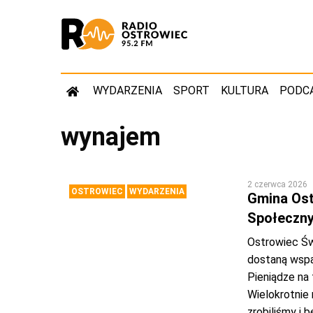
WYDARZENIA
SPORT
KULTURA
PODC
wynajem
2 czerwca 2026
OSTROWIEC
WYDARZENIA
Gmina Ost
Społeczny
Ostrowiec Św
dostaną wspa
Pieniądze na 
Wielokrotnie
zrobiliśmy i