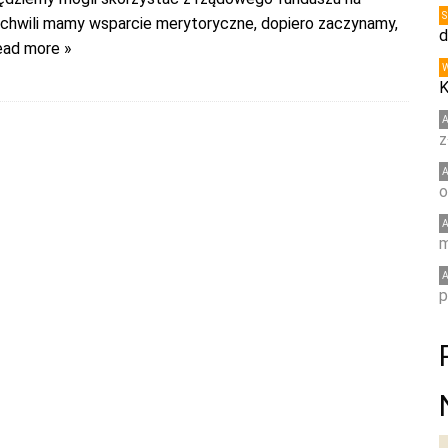
j chwili mamy wsparcie merytoryczne, dopiero zaczynamy,
d
ead more »
K
z
o
m
p