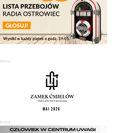
eklama
eklama