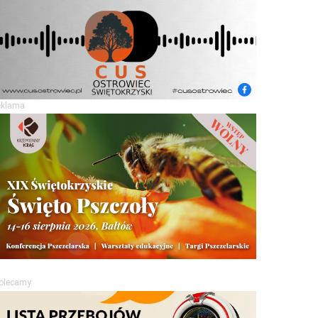
eklama
olecamy