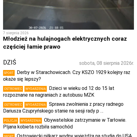
7 sierpnia 2026
Młodzież na hulajnogach elektrycznych coraz
częściej łamie prawo
DZIŚ
sobota, 08 sierpnia 2026r.
Derby w Starachowicach. Czy KSZO 1929 kolejny raz
SPORT
okaże się lepszy?
Dzieci w wieku od 12 do 15 lat
OSTROWIEC
WYDARZENIA
rozpoznane na nagraniach z autobusu MZK
Sprawa zwolnienia z pracy radnego
OSTROWIEC
WYDARZENIA
Dariusza Czupryńskiego stanie na sesji rady p …
Obywatelskie zatrzymanie w Tarłowie.
POLICJA
WYDARZENIA
PIjana kobieta rozbiła samochód
Ostrowiecki piłkarz wodny wyjeżdża na studia do USA.
SPORT