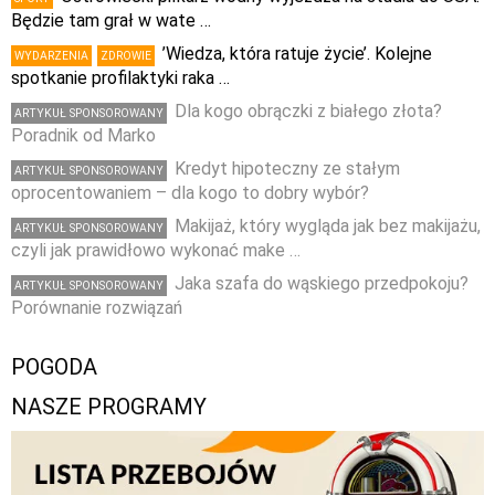
Będzie tam grał w wate …
’Wiedza, która ratuje życie’. Kolejne
WYDARZENIA
ZDROWIE
spotkanie profilaktyki raka …
Dla kogo obrączki z białego złota?
ARTYKUŁ SPONSOROWANY
Poradnik od Marko
Kredyt hipoteczny ze stałym
ARTYKUŁ SPONSOROWANY
oprocentowaniem – dla kogo to dobry wybór?
Makijaż, który wygląda jak bez makijażu,
ARTYKUŁ SPONSOROWANY
czyli jak prawidłowo wykonać make …
Jaka szafa do wąskiego przedpokoju?
ARTYKUŁ SPONSOROWANY
Porównanie rozwiązań
POGODA
NASZE PROGRAMY