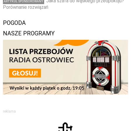
Jaka szafa do wąskiego przedpokoju?
ARTYKUŁ SPONSOROWANY
Porównanie rozwiązań
POGODA
NASZE PROGRAMY
reklama