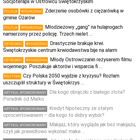
Socjoterapii w Ostrowcu Świętokrzyskim
Zderzenie osobówki z ciężarówką w
POLICJA
WYDARZENIA
gminie Ożarów
Młodzieżowy „gang” na hulajnogach
POLICJA
WYDARZENIA
namierzony przez policję. Trzech nielet …
Drastycznie brakuje krwi.
OSTROWIEC
WYDARZENIA
Świętokrzyskie centrum krwiodawstwa bije na alarm
Młody Ostrowczanin reżyserem filmu
OSTROWIEC
WYDARZENIA
wojennego. Poszukuje aktorów i wsparcia fi …
Czy Polska 2050 wyjdzie z kryzysu? Rozłam
POLITYKA
uszczuplił struktury w Świętokrzys …
Dla kogo obrączki z białego złota?
ARTYKUŁ SPONSOROWANY
Poradnik od Marko
Kredyt hipoteczny ze stałym
ARTYKUŁ SPONSOROWANY
oprocentowaniem – dla kogo to dobry wybór?
Makijaż, który wygląda jak bez makijażu,
ARTYKUŁ SPONSOROWANY
czyli jak prawidłowo wykonać make …