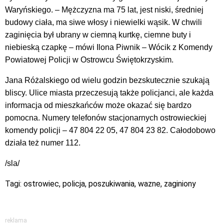
Waryńskiego. –
Mężczyzna ma 75 lat, jest niski, średniej
budowy ciała, ma siwe włosy i niewielki wąsik. W chwili
zaginięcia był ubrany w ciemną kurtkę, ciemne buty i
niebieską czapkę –
mówi Ilona Piwnik – Wócik z Komendy
Powiatowej Policji w Ostrowcu Świętokrzyskim.
Jana Różalskiego od wielu godzin bezskutecznie szukają
bliscy. Ulice miasta przeczesują także policjanci, ale każda
informacja od mieszkańców może okazać się bardzo
pomocna. Numery telefonów stacjonarnych ostrowieckiej
komendy
policji –
47 804 22 05, 47 804 23 82.
C
ałodobowo
działa też numer 112.
/sla/
Tagi:
ostrowiec
,
policja
,
poszukiwania
,
wazne
,
zaginiony
reklama