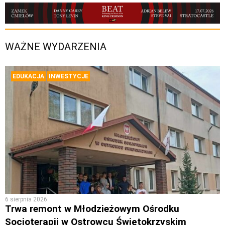
WAŻNE WYDARZENIA
EDUKACJA
INWESTYCJE
6 sierpnia 2026
Trwa remont w Młodzieżowym Ośrodku
Socjoterapii w Ostrowcu Świętokrzyskim