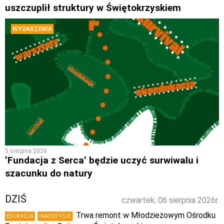
uszczuplił struktury w Świętokrzyskiem
WYDARZENIA
5 sierpnia 2026
’Fundacja z Serca’ będzie uczyć surwiwalu i
szacunku do natury
DZIŚ
czwartek, 06 sierpnia 2026r.
Trwa remont w Młodzieżowym Ośrodku
EDUKACJA
INWESTYCJE