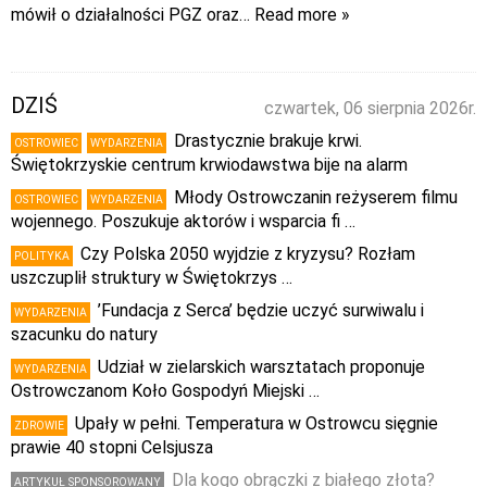
mówił o działalności PGZ oraz
… Read more »
DZIŚ
czwartek, 06 sierpnia 2026r.
Drastycznie brakuje krwi.
OSTROWIEC
WYDARZENIA
Świętokrzyskie centrum krwiodawstwa bije na alarm
Młody Ostrowczanin reżyserem filmu
OSTROWIEC
WYDARZENIA
wojennego. Poszukuje aktorów i wsparcia fi …
Czy Polska 2050 wyjdzie z kryzysu? Rozłam
POLITYKA
uszczuplił struktury w Świętokrzys …
’Fundacja z Serca’ będzie uczyć surwiwalu i
WYDARZENIA
szacunku do natury
Udział w zielarskich warsztatach proponuje
WYDARZENIA
Ostrowczanom Koło Gospodyń Miejski …
Upały w pełni. Temperatura w Ostrowcu sięgnie
ZDROWIE
prawie 40 stopni Celsjusza
Dla kogo obrączki z białego złota?
ARTYKUŁ SPONSOROWANY