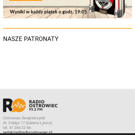
NASZE PATRONATY
Ostrowiec Świętokrzyski
Al. 3 Maja 17 (Galeria Łysica)
tel. 41 266 22 66
redakcja@radioostrowiec.pl