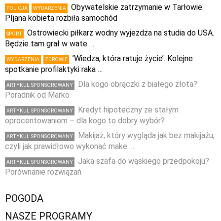
Obywatelskie zatrzymanie w Tarłowie.
POLICJA
WYDARZENIA
PIjana kobieta rozbiła samochód
Ostrowiecki piłkarz wodny wyjeżdża na studia do USA.
SPORT
Będzie tam grał w wate …
’Wiedza, która ratuje życie’. Kolejne
WYDARZENIA
ZDROWIE
spotkanie profilaktyki raka …
Dla kogo obrączki z białego złota?
ARTYKUŁ SPONSOROWANY
Poradnik od Marko
Kredyt hipoteczny ze stałym
ARTYKUŁ SPONSOROWANY
oprocentowaniem – dla kogo to dobry wybór?
Makijaż, który wygląda jak bez makijażu,
ARTYKUŁ SPONSOROWANY
czyli jak prawidłowo wykonać make …
Jaka szafa do wąskiego przedpokoju?
ARTYKUŁ SPONSOROWANY
Porównanie rozwiązań
POGODA
NASZE PROGRAMY