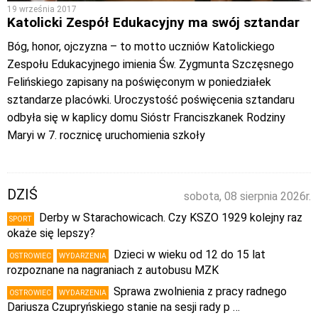
19 września 2017
Katolicki Zespół Edukacyjny ma swój sztandar
Bóg, honor, ojczyzna – to motto uczniów Katolickiego
Zespołu Edukacyjnego imienia Św. Zygmunta Szczęsnego
Felińskiego zapisany na poświęconym w poniedziałek
sztandarze placówki. Uroczystość poświęcenia sztandaru
odbyła się w kaplicy domu Sióstr Franciszkanek Rodziny
Maryi w 7. rocznicę uruchomienia szkoły
DZIŚ
sobota, 08 sierpnia 2026r.
Derby w Starachowicach. Czy KSZO 1929 kolejny raz
SPORT
okaże się lepszy?
Dzieci w wieku od 12 do 15 lat
OSTROWIEC
WYDARZENIA
rozpoznane na nagraniach z autobusu MZK
Sprawa zwolnienia z pracy radnego
OSTROWIEC
WYDARZENIA
Dariusza Czupryńskiego stanie na sesji rady p …