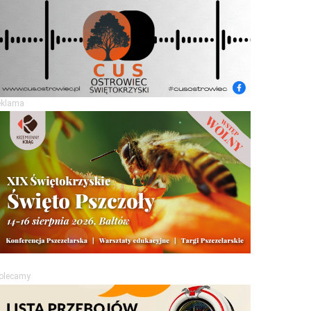
eklama
olecamy