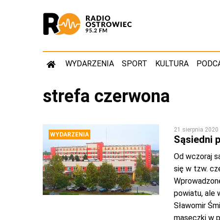
WYDARZENIA
SPORT
KULTURA
PODC
strefa czerwona
21 sierpnia 2020
WYDARZENIA
Sąsiedni p
Od wczoraj są
się w tzw. c
Wprowadzone 
powiatu, ale
Sławomir Śmie
maseczki w p