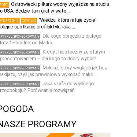
Ostrowiecki piłkarz wodny wyjeżdża na studia
SPORT
o USA. Będzie tam grał w wate …
’Wiedza, która ratuje życie’.
WYDARZENIA
ZDROWIE
olejne spotkanie profilaktyki raka …
Dla kogo obrączki z białego
ARTYKUŁ SPONSOROWANY
łota? Poradnik od Marko
Kredyt hipoteczny ze stałym
ARTYKUŁ SPONSOROWANY
procentowaniem – dla kogo to dobry wybór?
Makijaż, który wygląda jak bez
ARTYKUŁ SPONSOROWANY
akijażu, czyli jak prawidłowo wykonać make …
Jaka szafa do wąskiego
ARTYKUŁ SPONSOROWANY
rzedpokoju? Porównanie rozwiązań
POGODA
NASZE PROGRAMY