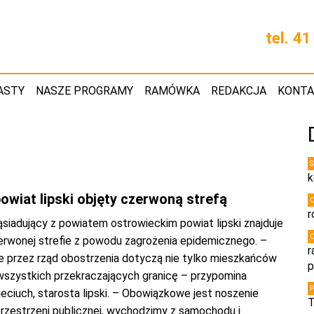
tel. 4
ASTY
NASZE PROGRAMY
RAMÓWKA
REDAKCJA
KONT
k
owiat lipski objęty czerwoną strefą
r
siadujący z powiatem ostrowieckim powiat lipski znajduje
zerwonej strefie z powodu zagrożenia epidemicznego. –
r
przez rząd obostrzenia dotyczą nie tylko mieszkańców
p
 wszystkich przekraczających granicę – przypomina
ciuch, starosta lipski. – Obowiązkowe jest noszenie
T
rzestrzeni publicznej, wychodzimy z samochodu i