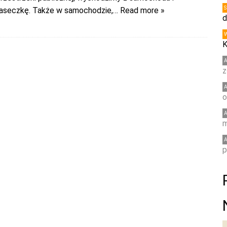
aseczkę. Także w samochodzie,
… Read more »
d
K
z
o
m
p