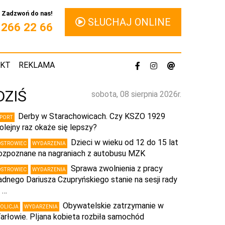
Zadzwoń do nas!
SŁUCHAJ ONLINE
1 266 22 66
AKT
REKLAMA
DZIŚ
sobota, 08 sierpnia 2026r.
Derby w Starachowicach. Czy KSZO 1929
SPORT
olejny raz okaże się lepszy?
Dzieci w wieku od 12 do 15 lat
OSTROWIEC
WYDARZENIA
ozpoznane na nagraniach z autobusu MZK
Sprawa zwolnienia z pracy
OSTROWIEC
WYDARZENIA
adnego Dariusza Czupryńskiego stanie na sesji rady
 …
Obywatelskie zatrzymanie w
POLICJA
WYDARZENIA
arłowie. PIjana kobieta rozbiła samochód