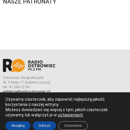
NASZE PATRONATY
Ostrowiec Świętokrzyski
Al. 3 Maja 17 (Galeria Łysica)
tel. 41 266 22 66
redakcja@radioostrowiec.pl
Używamy ciasteczek, aby zapewnić najlepszą jakość
korzystania z naszej witryny.
Możesz dowiedzieć się więcej o tym, jakich ciasteczek
© Wszelkie prawa zastrzeżone. Radio Ostrowiec 2026 Radio
używamy, lub wyłączyć je w
ustawieniach
.
Ostrowiec.
Stworzone z
w
pogstudio.pl
Akceptuj
Odrzuć
Ustawienia