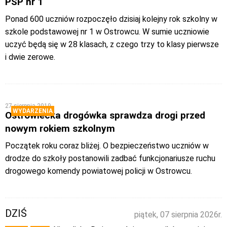
PSP nr 1
Ponad 600 uczniów rozpoczęło dzisiaj kolejny rok szkolny w
szkole podstawowej nr 1 w Ostrowcu. W sumie uczniowie
uczyć będą się w 28 klasach, z czego trzy to klasy pierwsze
i dwie zerowe.
27 sierpnia 2019
WYDARZENIA
Ostrowiecka drogówka sprawdza drogi przed
nowym rokiem szkolnym
Początek roku coraz bliżej. O bezpieczeństwo uczniów w
drodze do szkoły postanowili zadbać funkcjonariusze ruchu
drogowego komendy powiatowej policji w Ostrowcu.
DZIŚ
piątek, 07 sierpnia 2026r.