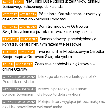
Nietulisko Duże ugości uczestników turnieju
KUNÓW
SPORT
tenisowego zaliczanego do kalenda …
Półkolonie 'OstroKosmos’ otworzyły
OSTROWIEC
WYDARZENIA
dzieciom drzwi do kosmosu i robotyki
Dom treningowy w Ostrowcu
OSTROWIEC
WYDARZENIA
Świętokrzyskim ma już rok i pierwsze sukcesy na kon …
Samorządowcy i przedsiębiorcy o
INWESTYCJE
WYDARZENIA
korytarzu centralnym, tym razem w Rzeszowie
Trwa remont w Młodzieżowym Ośrodku
EDUKACJA
INWESTYCJE
Socjoterapii w Ostrowcu Świętokrzyskim
Zderzenie osobówki z ciężarówką w
POLICJA
WYDARZENIA
gminie Ożarów
Dla kogo obrączki z białego złota?
ARTYKUŁ SPONSOROWANY
Poradnik od Marko
Kredyt hipoteczny ze stałym
ARTYKUŁ SPONSOROWANY
oprocentowaniem – dla kogo to dobry wybór?
Makijaż, który wygląda jak bez makijażu,
ARTYKUŁ SPONSOROWANY
czyli jak prawidłowo wykonać make …