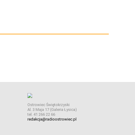
Ostrowiec Świętokrzyski
Al. 3 Maja 17 (Galeria Łysica)
tel. 41 266 22 66
redakcja@radioostrowiec.pl