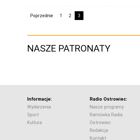
Poprzednie
1
2
3
NASZE PATRONATY
Informacje:
Radio Ostrowiec:
Wydarzenia
Nasze programy
Sport
Ramówka Radia
Kultura
Ostrowiec
Redakcja
Kontakt