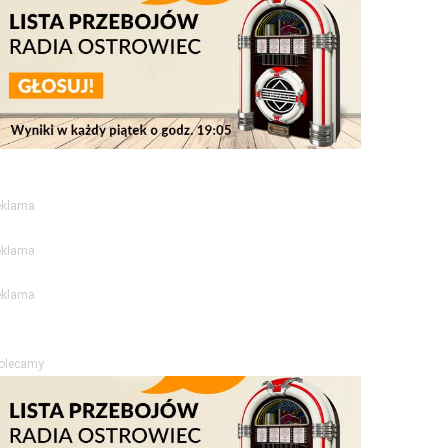
eklama
eklama
eklama
olecamy