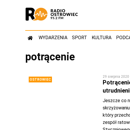
WYDARZENIA
SPORT
KULTURA
PODC
potrącenie
29 sierpnia 2020
OSTROWIEC
Potrącenie
utrudnien
Jeszcze co na
skrzyżowaniu 
który przecho
zespół ratow
Styczniowego 