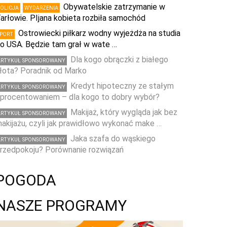
Obywatelskie zatrzymanie w
POLICJA
WYDARZENIA
arłowie. PIjana kobieta rozbiła samochód
Ostrowiecki piłkarz wodny wyjeżdża na studia
SPORT
o USA. Będzie tam grał w wate …
Dla kogo obrączki z białego
ARTYKUŁ SPONSOROWANY
łota? Poradnik od Marko
Kredyt hipoteczny ze stałym
ARTYKUŁ SPONSOROWANY
procentowaniem – dla kogo to dobry wybór?
Makijaż, który wygląda jak bez
ARTYKUŁ SPONSOROWANY
akijażu, czyli jak prawidłowo wykonać make …
Jaka szafa do wąskiego
ARTYKUŁ SPONSOROWANY
rzedpokoju? Porównanie rozwiązań
POGODA
NASZE PROGRAMY