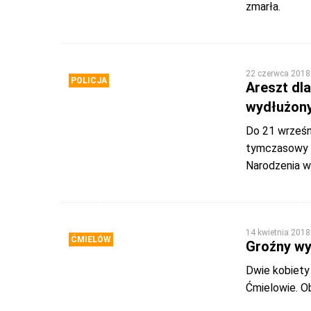
zmarła.
22 czerwca 2018
POLICJA
Areszt dl
wydłużon
Do 21 wrześn
tymczasowy d
Narodzenia 
14 kwietnia 2018
ĆMIELÓW
Groźny wy
Dwie kobiety
Ćmielowie. Ob