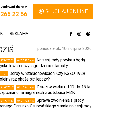
Zadzwoń do nas!
SŁUCHAJ ONLINE
1 266 22 66
AKT
REKLAMA
DZIŚ
poniedziałek, 10 sierpnia 2026r.
Na sesji rady powiatu będą
OSTROWIEC
WYDARZENIA
yskutować o wynagrodzeniu starosty
Derby w Starachowicach. Czy KSZO 1929
SPORT
olejny raz okaże się lepszy?
Dzieci w wieku od 12 do 15 lat
OSTROWIEC
WYDARZENIA
ozpoznane na nagraniach z autobusu MZK
Sprawa zwolnienia z pracy
OSTROWIEC
WYDARZENIA
adnego Dariusza Czupryńskiego stanie na sesji rady
 …