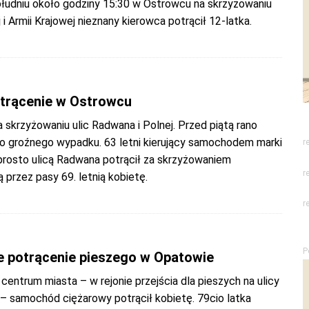
łudniu około godziny 15:30 w Ostrowcu na skrzyżowaniu
j i Armii Krajowej nieznany kierowca potrącił 12-latka.
trącenie w Ostrowcu
a skrzyżowaniu ulic Radwana i Polnej. Przed piątą rano
o groźnego wypadku. 63 letni kierujący samochodem marki
r
prosto ulicą Radwana potrącił za skrzyżowaniem
r
przez pasy 69. letnią kobietę.
r
P
e potrącenie pieszego w Opatowie
centrum miasta – w rejonie przejścia dla pieszych na ulicy
 – samochód ciężarowy potrącił kobietę. 79cio latka