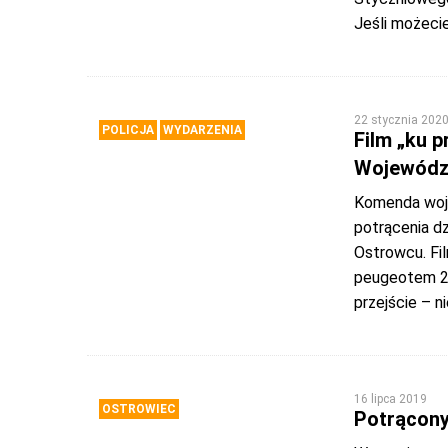
Jeśli możeci
22 stycznia 202
POLICJA
WYDARZENIA
Film „ku 
Wojewódzk
Komenda wojew
potrącenia dz
Ostrowcu. Fi
peugeotem 28-
przejście – n
16 lipca 2019
OSTROWIEC
Potrącony