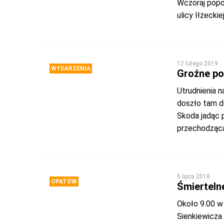
Wczoraj popo
ulicy Iłżeckie
12 lutego 2019
WYDARZENIA
Groźne po
Utrudnienia n
doszło tam d
Skoda jadąc 
przechodzącą 
5 lipca 2018
OPATÓW
Śmierteln
Około 9.00 w 
Sienkiewicza