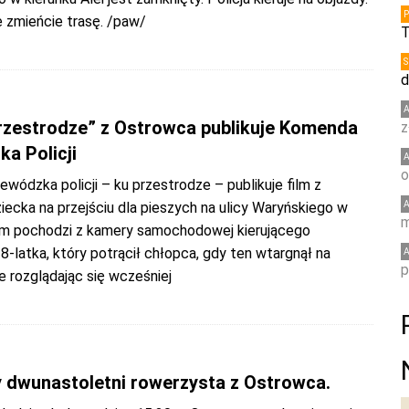
e zmieńcie trasę. /paw/
T
d
0
przestrodze” z Ostrowca publikuje Komenda
z
a Policji
o
ódzka policji – ku przestrodze – publikuje film z
iecka na przejściu dla pieszych na ulicy Waryńskiego w
m
lm pochodzi z kamery samochodowej kierującego
latka, który potrącił chłopca, gdy ten wtargnął na
p
ie rozglądając się wcześniej
 dwunastoletni rowerzysta z Ostrowca.