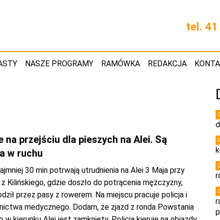
tel. 4
ASTY
NASZE PROGRAMY
RAMÓWKA
REDAKCJA
KONT
d
 na przejściu dla pieszych na Alei. Są
k
ia w ruchu
jmniej 30 min potrwają utrudnienia na Alei 3 Maja przy
r
z Kilińskiego, gdzie doszło do potrącenia mężczyzny,
dził przez pasy z rowerem. Na miejscu pracuje policja i
r
nictwa medycznego. Dodam, że zjazd z ronda Powstania
p
w kierunku Alei jest zamknięty. Policja kieruje na objazdy.