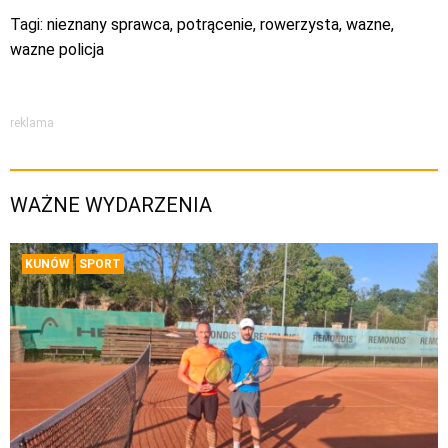
Tagi:
nieznany sprawca
,
potrącenie
,
rowerzysta
,
wazne
,
wazne policja
reklama
WAŻNE WYDARZENIA
KUNÓW
SPORT