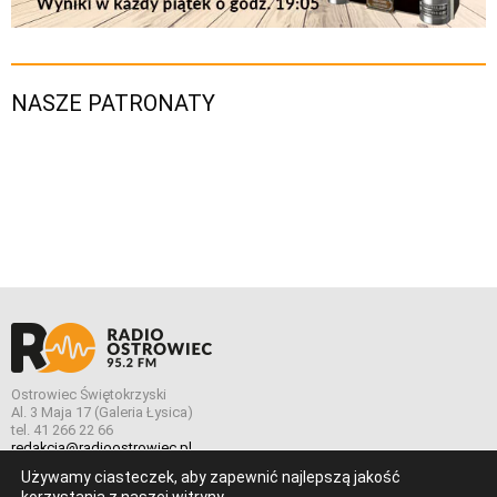
NASZE PATRONATY
Ostrowiec Świętokrzyski
Al. 3 Maja 17 (Galeria Łysica)
tel. 41 266 22 66
redakcja@radioostrowiec.pl
Używamy ciasteczek, aby zapewnić najlepszą jakość