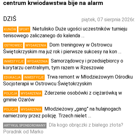
centrum krwiodawstwa bije na alarm
DZIŚ
piątek, 07 sierpnia 2026r.
Nietulisko Duże ugości uczestników turnieju
KUNÓW
SPORT
tenisowego zaliczanego do kalenda …
Dom treningowy w Ostrowcu
OSTROWIEC
WYDARZENIA
Świętokrzyskim ma już rok i pierwsze sukcesy na kon …
Samorządowcy i przedsiębiorcy o
INWESTYCJE
WYDARZENIA
korytarzu centralnym, tym razem w Rzeszowie
Trwa remont w Młodzieżowym Ośrodku
EDUKACJA
INWESTYCJE
Socjoterapii w Ostrowcu Świętokrzyskim
Zderzenie osobówki z ciężarówką w
POLICJA
WYDARZENIA
gminie Ożarów
Młodzieżowy „gang” na hulajnogach
POLICJA
WYDARZENIA
namierzony przez policję. Trzech nielet …
Dla kogo obrączki z białego złota?
ARTYKUŁ SPONSOROWANY
Poradnik od Marko