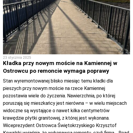
23 stycznia 2025
Kładka przy nowym moście na Kamiennej w
Ostrowcu po remoncie wymaga poprawy
Stan wyremontowanej blisko miesiąc temu kładki dla
pieszych przy nowym moście na rzece Kamiennej
pozostawia wiele do życzenia. Nawierzchnia, po której
poruszają się mieszkańcy jest nierówna – w wielu miejscach
widoczne są wystające o nawet kilka centymetrów
krawędzie płytki granitowej, z której jest wykonana.
Wiceprezydent Ostrowca Świętokrzyskiego Krzysztof
Kowalski wyjaśnia, że wykonawca remontu, czyli firma
… Read