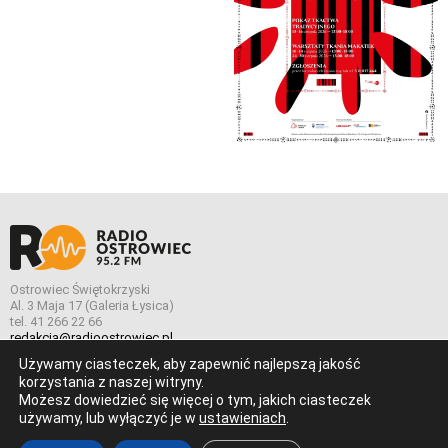
Ostrowiec Świętokrzyski
Al. 3 Maja 17 (Galeria Łysica)
tel. 41 266 22 66
redakcja@radioostrowiec.pl
Używamy ciasteczek, aby zapewnić najlepszą jakość
korzystania z naszej witryny.
Możesz dowiedzieć się więcej o tym, jakich ciasteczek
© Wszelkie prawa zastrzeżone. Radio Ostrowiec 2026 Radio
używamy, lub wyłączyć je w
ustawieniach
.
Ostrowiec.
Stworzone z
w
pogstudio.pl