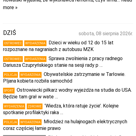
more »
DZIŚ
sobota, 08 sierpnia 2026r.
Dzieci w wieku od 12 do 15 lat
OSTROWIEC
WYDARZENIA
rozpoznane na nagraniach z autobusu MZK
Sprawa zwolnienia z pracy radnego
OSTROWIEC
WYDARZENIA
Dariusza Czupryńskiego stanie na sesji rady p …
Obywatelskie zatrzymanie w Tarłowie.
POLICJA
WYDARZENIA
PIjana kobieta rozbiła samochód
Ostrowiecki piłkarz wodny wyjeżdża na studia do USA.
SPORT
Będzie tam grał w wate …
’Wiedza, która ratuje życie’. Kolejne
WYDARZENIA
ZDROWIE
spotkanie profilaktyki raka …
Młodzież na hulajnogach elektrycznych
POLICJA
WYDARZENIA
coraz częściej łamie prawo