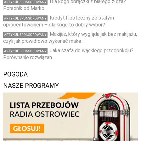
Dla kogo obrączki z białego złota?
ARTYKUŁ SPONSOROWANY
Poradnik od Marko
Kredyt hipoteczny ze stałym
ARTYKUŁ SPONSOROWANY
oprocentowaniem – dla kogo to dobry wybór?
Makijaż, który wygląda jak bez makijażu,
ARTYKUŁ SPONSOROWANY
czyli jak prawidłowo wykonać make …
Jaka szafa do wąskiego przedpokoju?
ARTYKUŁ SPONSOROWANY
Porównanie rozwiązań
POGODA
NASZE PROGRAMY