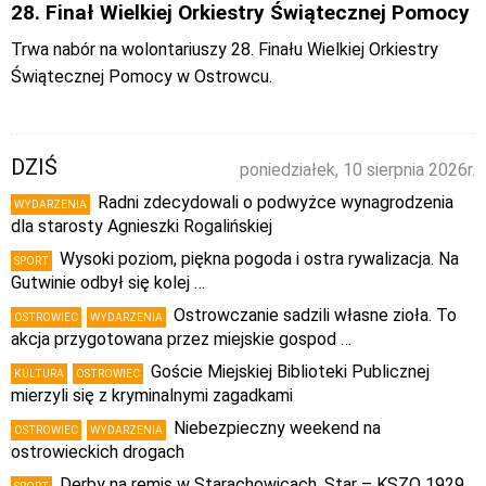
28. Finał Wielkiej Orkiestry Świątecznej Pomocy
Trwa nabór na wolontariuszy 28. Finału Wielkiej Orkiestry
Świątecznej Pomocy w Ostrowcu.
DZIŚ
poniedziałek, 10 sierpnia 2026r.
Radni zdecydowali o podwyżce wynagrodzenia
WYDARZENIA
dla starosty Agnieszki Rogalińskiej
Wysoki poziom, piękna pogoda i ostra rywalizacja. Na
SPORT
Gutwinie odbył się kolej …
Ostrowczanie sadzili własne zioła. To
OSTROWIEC
WYDARZENIA
akcja przygotowana przez miejskie gospod …
Goście Miejskiej Biblioteki Publicznej
KULTURA
OSTROWIEC
mierzyli się z kryminalnymi zagadkami
Niebezpieczny weekend na
OSTROWIEC
WYDARZENIA
ostrowieckich drogach
Derby na remis w Starachowicach. Star – KSZO 1929