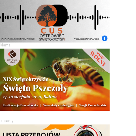
eklama
olecamy