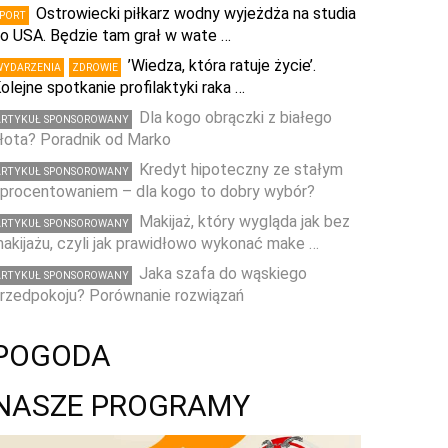
Ostrowiecki piłkarz wodny wyjeżdża na studia
SPORT
o USA. Będzie tam grał w wate …
’Wiedza, która ratuje życie’.
WYDARZENIA
ZDROWIE
olejne spotkanie profilaktyki raka …
Dla kogo obrączki z białego
ARTYKUŁ SPONSOROWANY
łota? Poradnik od Marko
Kredyt hipoteczny ze stałym
ARTYKUŁ SPONSOROWANY
procentowaniem – dla kogo to dobry wybór?
Makijaż, który wygląda jak bez
ARTYKUŁ SPONSOROWANY
akijażu, czyli jak prawidłowo wykonać make …
Jaka szafa do wąskiego
ARTYKUŁ SPONSOROWANY
rzedpokoju? Porównanie rozwiązań
POGODA
NASZE PROGRAMY