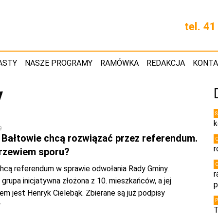
tel. 4
ASTY
NASZE PROGRAMY
RAMÓWKA
REDAKCJA
KONT
y
k
9
w Bałtowie chcą rozwiązać przez referendum.
r
arzewiem sporu?
hcą referendum w sprawie odwołania Rady Gminy.
r
 grupa inicjatywna złożona z 10. mieszkańców, a jej
p
m jest Henryk Cielebąk. Zbierane są już podpisy
w
T