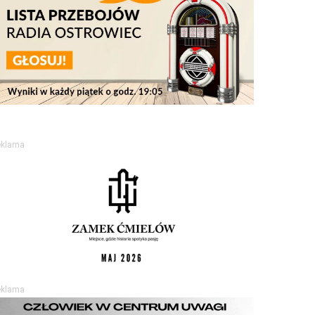
eklama
eklama