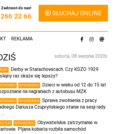
Zadzwoń do nas!
SŁUCHAJ ONLINE
1 266 22 66
AKT
REKLAMA
DZIŚ
sobota, 08 sierpnia 2026r.
Derby w Starachowicach. Czy KSZO 1929
SPORT
olejny raz okaże się lepszy?
Dzieci w wieku od 12 do 15 lat
OSTROWIEC
WYDARZENIA
ozpoznane na nagraniach z autobusu MZK
Sprawa zwolnienia z pracy
OSTROWIEC
WYDARZENIA
adnego Dariusza Czupryńskiego stanie na sesji rady
 …
Obywatelskie zatrzymanie w
POLICJA
WYDARZENIA
arłowie. PIjana kobieta rozbiła samochód