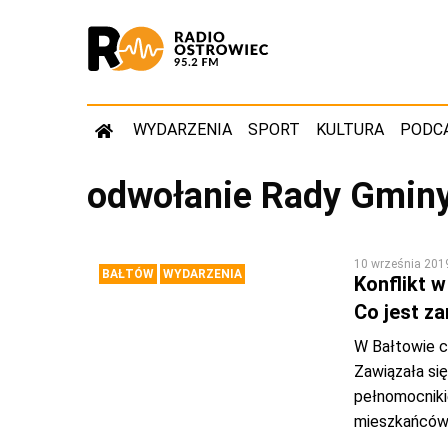
WYDARZENIA
SPORT
KULTURA
PODC
odwołanie Rady Gmin
10 września 201
BAŁTÓW
WYDARZENIA
Konflikt 
Co jest z
W Bałtowie c
Zawiązała się
pełnomocnikie
mieszkańcó