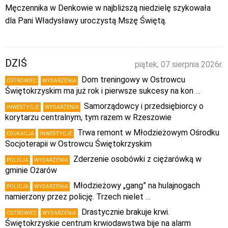
Męczennika w Denkowie w najbliższą niedzielę szykowała
dla Pani Władysławy uroczystą Mszę Świętą.
DZIŚ
piątek, 07 sierpnia 2026r.
Dom treningowy w Ostrowcu
OSTROWIEC
WYDARZENIA
Świętokrzyskim ma już rok i pierwsze sukcesy na kon …
Samorządowcy i przedsiębiorcy o
INWESTYCJE
WYDARZENIA
korytarzu centralnym, tym razem w Rzeszowie
Trwa remont w Młodzieżowym Ośrodku
EDUKACJA
INWESTYCJE
Socjoterapii w Ostrowcu Świętokrzyskim
Zderzenie osobówki z ciężarówką w
POLICJA
WYDARZENIA
gminie Ożarów
Młodzieżowy „gang” na hulajnogach
POLICJA
WYDARZENIA
namierzony przez policję. Trzech nielet …
Drastycznie brakuje krwi.
OSTROWIEC
WYDARZENIA
Świętokrzyskie centrum krwiodawstwa bije na alarm