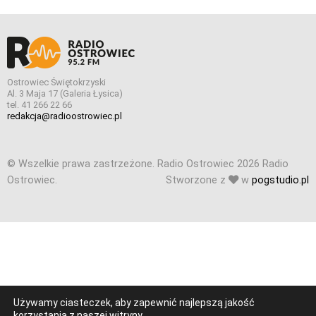
Ostrowiec Świętokrzyski
Al. 3 Maja 17 (Galeria Łysica)
tel. 41 266 22 66
redakcja@radioostrowiec.pl
© Wszelkie prawa zastrzeżone. Radio Ostrowiec 2026 Radio
Ostrowiec.
Stworzone z
w
pogstudio.pl
Używamy ciasteczek, aby zapewnić najlepszą jakość
korzystania z naszej witryny.