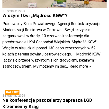
11 czerwca 2026
W czym tkwi „Mądrość KGW”?
Pracownicy Biura Powiatowego Agencji Restrukturyzacji i
Modernizacji Rolnictwa w Ostrowcu Świętokrzyskim
zorganizowali w środę, 10 czerwca konferencję dla
przedstawicieli Kół Gospodyń Wiejskich 'Mądrość KGW’.
Wzięło w niej udział ponad 130 osób zrzeszonych w 52
kołach z terenu powiatu ostrowieckiego. – Mądrość KGW
łączy się przede wszystkim z ich tradycjami, lokalnym
zaangażowaniem. My możemy im dać
… Read more »
BAŁTÓW
24 kwietnia 2026
Na konferencję pszczelarzy zaprasza LGD
Krzemienny Krąg