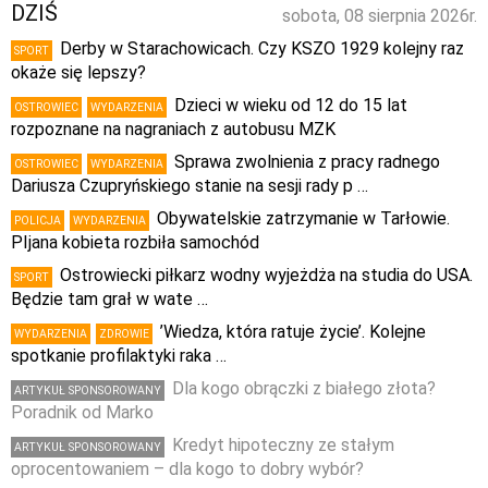
DZIŚ
sobota, 08 sierpnia 2026r.
Derby w Starachowicach. Czy KSZO 1929 kolejny raz
SPORT
okaże się lepszy?
Dzieci w wieku od 12 do 15 lat
OSTROWIEC
WYDARZENIA
rozpoznane na nagraniach z autobusu MZK
Sprawa zwolnienia z pracy radnego
OSTROWIEC
WYDARZENIA
Dariusza Czupryńskiego stanie na sesji rady p …
Obywatelskie zatrzymanie w Tarłowie.
POLICJA
WYDARZENIA
PIjana kobieta rozbiła samochód
Ostrowiecki piłkarz wodny wyjeżdża na studia do USA.
SPORT
Będzie tam grał w wate …
’Wiedza, która ratuje życie’. Kolejne
WYDARZENIA
ZDROWIE
spotkanie profilaktyki raka …
Dla kogo obrączki z białego złota?
ARTYKUŁ SPONSOROWANY
Poradnik od Marko
Kredyt hipoteczny ze stałym
ARTYKUŁ SPONSOROWANY
oprocentowaniem – dla kogo to dobry wybór?