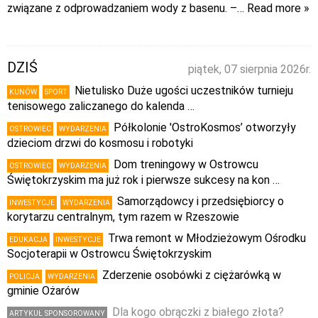
związane z odprowadzaniem wody z basenu. –
… Read more »
DZIŚ
piątek, 07 sierpnia 2026r.
Nietulisko Duże ugości uczestników turnieju
KUNÓW
SPORT
tenisowego zaliczanego do kalenda …
Półkolonie 'OstroKosmos’ otworzyły
OSTROWIEC
WYDARZENIA
dzieciom drzwi do kosmosu i robotyki
Dom treningowy w Ostrowcu
OSTROWIEC
WYDARZENIA
Świętokrzyskim ma już rok i pierwsze sukcesy na kon …
Samorządowcy i przedsiębiorcy o
INWESTYCJE
WYDARZENIA
korytarzu centralnym, tym razem w Rzeszowie
Trwa remont w Młodzieżowym Ośrodku
EDUKACJA
INWESTYCJE
Socjoterapii w Ostrowcu Świętokrzyskim
Zderzenie osobówki z ciężarówką w
POLICJA
WYDARZENIA
gminie Ożarów
Dla kogo obrączki z białego złota?
ARTYKUŁ SPONSOROWANY