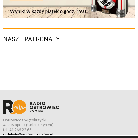
NASZE PATRONATY
Ostrowiec Świętokrzyski
Al. 3 Maja 17 (Galeria Łysica)
tel. 41 266 22 66
redakcja@radioostrowiec.pl