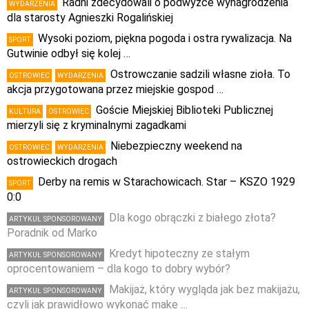
Radni zdecydowali o podwyżce wynagrodzenia
WYDARZENIA
dla starosty Agnieszki Rogalińskiej
Wysoki poziom, piękna pogoda i ostra rywalizacja. Na
SPORT
Gutwinie odbył się kolej …
Ostrowczanie sadzili własne zioła. To
OSTROWIEC
WYDARZENIA
akcja przygotowana przez miejskie gospod …
Goście Miejskiej Biblioteki Publicznej
KULTURA
OSTROWIEC
mierzyli się z kryminalnymi zagadkami
Niebezpieczny weekend na
OSTROWIEC
WYDARZENIA
ostrowieckich drogach
Derby na remis w Starachowicach. Star – KSZO 1929
SPORT
0:0
Dla kogo obrączki z białego złota?
ARTYKUŁ SPONSOROWANY
Poradnik od Marko
Kredyt hipoteczny ze stałym
ARTYKUŁ SPONSOROWANY
oprocentowaniem – dla kogo to dobry wybór?
Makijaż, który wygląda jak bez makijażu,
ARTYKUŁ SPONSOROWANY
czyli jak prawidłowo wykonać make …