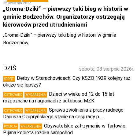
25 kwietnia 2025
„Groma-Dziki” – pierwszy taki bieg w historii w
gminie Bodzechów. Organizatorzy ostrzegają
kierowców przed utrudnieniami
„Groma-Dziki” – pierwszy taki bieg w historii w gminie
Bodzechów.
DZIŚ
sobota, 08 sierpnia 2026r.
Derby w Starachowicach. Czy KSZO 1929 kolejny raz
SPORT
okaże się lepszy?
Dzieci w wieku od 12 do 15 lat
OSTROWIEC
WYDARZENIA
rozpoznane na nagraniach z autobusu MZK
Sprawa zwolnienia z pracy radnego
OSTROWIEC
WYDARZENIA
Dariusza Czupryńskiego stanie na sesji rady p …
Obywatelskie zatrzymanie w Tarłowie.
POLICJA
WYDARZENIA
PIjana kobieta rozbiła samochód