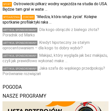
Ostrowiecki piłkarz wodny wyjeżdża na studia do USA.
SPORT
Będzie tam grał w wate …
’Wiedza, która ratuje życie’. Kolejne
WYDARZENIA
ZDROWIE
spotkanie profilaktyki raka …
Dla kogo obrączki z białego złota?
ARTYKUŁ SPONSOROWANY
Poradnik od Marko
Kredyt hipoteczny ze stałym
ARTYKUŁ SPONSOROWANY
oprocentowaniem – dla kogo to dobry wybór?
Makijaż, który wygląda jak bez makijażu,
ARTYKUŁ SPONSOROWANY
czyli jak prawidłowo wykonać make …
Jaka szafa do wąskiego przedpokoju?
ARTYKUŁ SPONSOROWANY
Porównanie rozwiązań
POGODA
NASZE PROGRAMY