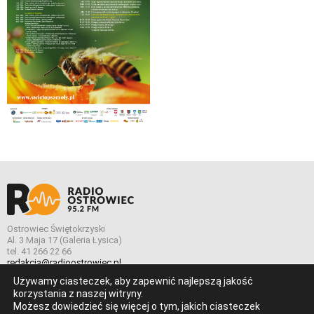
Ostrowiec Świętokrzyski
Al. 3 Maja 17 (Galeria Łysica)
tel. 41 266 22 66
redakcja@radioostrowiec.pl
Używamy ciasteczek, aby zapewnić najlepszą jakość
korzystania z naszej witryny.
Możesz dowiedzieć się więcej o tym, jakich ciasteczek
© Wszelkie prawa zastrzeżone. Radio Ostrowiec 2026 Radio