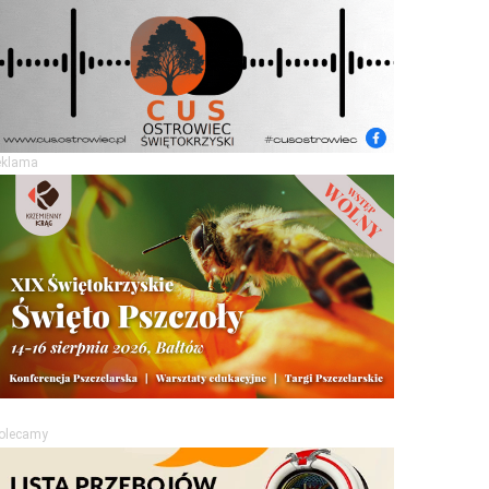
eklama
olecamy