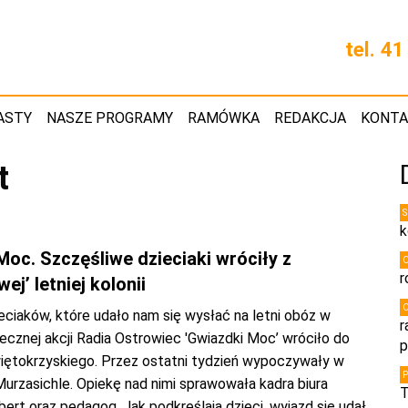
tel. 4
ASTY
NASZE PROGRAMY
RAMÓWKA
REDAKCJA
KONT
t
k
oc. Szczęśliwe dzieciaki wróciły z
r
ej’ letniej kolonii
ciaków, które udało nam się wysłać na letni obóz w
r
cznej akcji Radia Ostrowiec 'Gwiazdki Moc’ wróciło do
p
ętokrzyskiego. Przez ostatni tydzień wypoczywały w
urzasichle. Opiekę nad nimi sprawowała kadra biura
T
ert oraz pedagog. Jak podkreślają dzieci, wyjazd się udał.