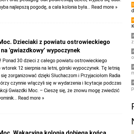
yba najlepszą pogodę, a cała kolonia była
… Read more »
d
K
Moc. Dzieciaki z powiatu ostrowieckiego
z
 na 'gwiazdkowy’ wypoczynek
o
i! Ponad 30 dzieci z całego powiatu ostrowieckiego
wtorek 12 sierpnia na letni, górski wypoczynek. Tę letnią
m
 się zorganizować dzięki Słuchaczom i Przyjaciołom Radia
órzy czynnie włączyli się w wydarzenia i licytacje podczas
p
akcji Gwiazdki Moc. – Cieszę się, że znowu mogę zwiedzić
ominik
… Read more »
Moc. Wakacyjna kolonia dobiega końca