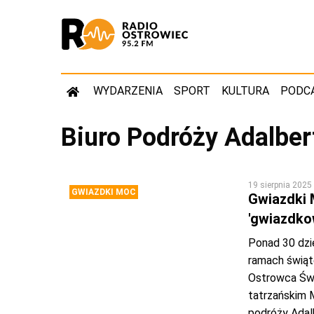
WYDARZENIA
SPORT
KULTURA
PODC
Biuro Podróży Adalber
19 sierpnia 2025
GWIAZDKI MOC
Gwiazdki M
'gwiazdkow
Ponad 30 dzie
ramach świąte
Ostrowca Świ
tatrzańskim M
podróży Adalb