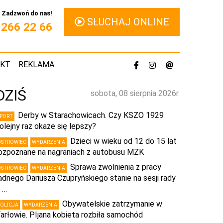
Zadzwoń do nas!
SŁUCHAJ ONLINE
1 266 22 66
AKT
REKLAMA
DZIŚ
sobota, 08 sierpnia 2026r.
Derby w Starachowicach. Czy KSZO 1929
SPORT
olejny raz okaże się lepszy?
Dzieci w wieku od 12 do 15 lat
OSTROWIEC
WYDARZENIA
ozpoznane na nagraniach z autobusu MZK
Sprawa zwolnienia z pracy
OSTROWIEC
WYDARZENIA
adnego Dariusza Czupryńskiego stanie na sesji rady
 …
Obywatelskie zatrzymanie w
POLICJA
WYDARZENIA
arłowie. PIjana kobieta rozbiła samochód