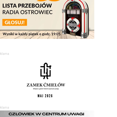
eklama
eklama