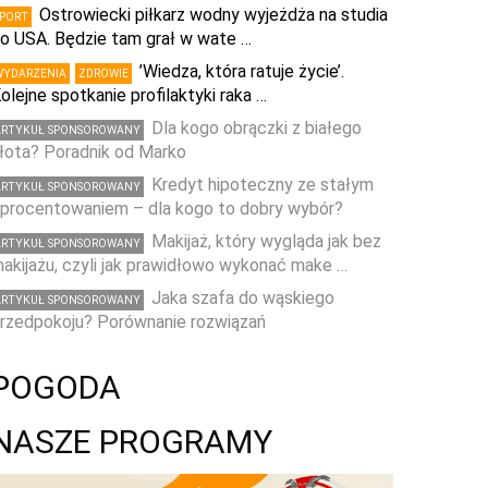
Ostrowiecki piłkarz wodny wyjeżdża na studia
SPORT
o USA. Będzie tam grał w wate …
’Wiedza, która ratuje życie’.
WYDARZENIA
ZDROWIE
olejne spotkanie profilaktyki raka …
Dla kogo obrączki z białego
ARTYKUŁ SPONSOROWANY
łota? Poradnik od Marko
Kredyt hipoteczny ze stałym
ARTYKUŁ SPONSOROWANY
procentowaniem – dla kogo to dobry wybór?
Makijaż, który wygląda jak bez
ARTYKUŁ SPONSOROWANY
akijażu, czyli jak prawidłowo wykonać make …
Jaka szafa do wąskiego
ARTYKUŁ SPONSOROWANY
rzedpokoju? Porównanie rozwiązań
POGODA
NASZE PROGRAMY