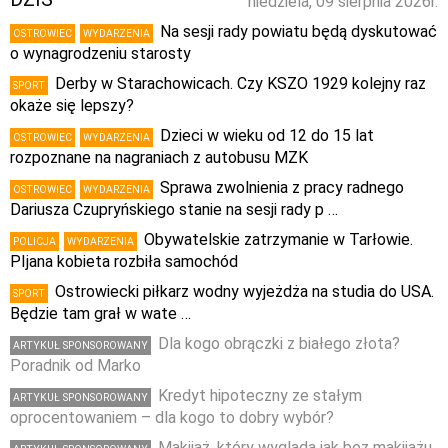
niedziela, 09 sierpnia 2026r.
Na sesji rady powiatu będą dyskutować
OSTROWIEC
WYDARZENIA
o wynagrodzeniu starosty
Derby w Starachowicach. Czy KSZO 1929 kolejny raz
SPORT
okaże się lepszy?
Dzieci w wieku od 12 do 15 lat
OSTROWIEC
WYDARZENIA
rozpoznane na nagraniach z autobusu MZK
Sprawa zwolnienia z pracy radnego
OSTROWIEC
WYDARZENIA
Dariusza Czupryńskiego stanie na sesji rady p …
Obywatelskie zatrzymanie w Tarłowie.
POLICJA
WYDARZENIA
PIjana kobieta rozbiła samochód
Ostrowiecki piłkarz wodny wyjeżdża na studia do USA.
SPORT
Będzie tam grał w wate …
Dla kogo obrączki z białego złota?
ARTYKUŁ SPONSOROWANY
Poradnik od Marko
Kredyt hipoteczny ze stałym
ARTYKUŁ SPONSOROWANY
oprocentowaniem – dla kogo to dobry wybór?
Makijaż, który wygląda jak bez makijażu,