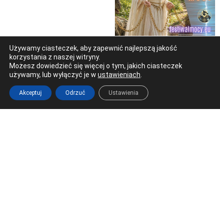
Używamy ciasteczek, aby zapewnić najlepszą jakość
korzystania z naszej witryny.
Możesz dowiedzieć się więcej o tym, jakich ciasteczek
używamy, lub wyłączyć je w
ustawieniach
.
Akceptuj
Odrzuć
Ustawienia
Ostrowiec Świętokrzyski
Al. 3 Maja 17 (Galeria Łysica)
tel. 41 266 22 66
redakcja@radioostrowiec.pl
© Wszelkie prawa zastrzeżone. Radio Ostrowiec 2026 Radio
Ostrowiec.
Stworzone z
w
pogstudio.pl