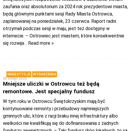
zaufania oraz absolutorium za 2024 rok prezydentowi miasta,
będą głównymi punktami sesji Rady Miasta Ostrowca,
zaplanowanej na poniedziałek, 23 czerwca. Raport radni
otrzymali podczas sesji w maju, jest też dostępny w
internecie. – Ostrowiec jest miastem, które konsekwentnie
się rozwija
… Read more »
INWESTYCJE
WYDARZENIA
20 lutego 2025
Mniejsze uliczki w Ostrowcu też będą
remontowe. Jest specjalny fundusz
W tym roku w Ostrowcu Świętokrzyskim mają być
kontynuowane remonty i przebudowy najmniejszych
gminnych ulic, które z racji braku innej infrastruktury albo
wielkości nie kwalifikują się do dofinansowania z żadnych
funduszy zewnętrznych. – Taki fundusz dróg lokalnych, to są