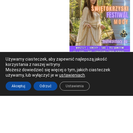
Używamy ciasteczek, aby zapewnić najlepszą jakość
korzystania z naszej witryny.
Możesz dowiedzieć się więcej o tym, jakich ciasteczek
używamy, lub wyłączyć je w
ustawieniach
.
Akceptuj
Odrzuć
Ustawienia
Ostrowiec Świętokrzyski
Al. 3 Maja 17 (Galeria Łysica)
tel. 41 266 22 66
redakcja@radioostrowiec.pl