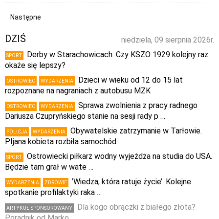
Następne
DZIŚ
niedziela, 09 sierpnia 2026r.
Derby w Starachowicach. Czy KSZO 1929 kolejny raz
SPORT
okaże się lepszy?
Dzieci w wieku od 12 do 15 lat
OSTROWIEC
WYDARZENIA
rozpoznane na nagraniach z autobusu MZK
Sprawa zwolnienia z pracy radnego
OSTROWIEC
WYDARZENIA
Dariusza Czupryńskiego stanie na sesji rady p …
Obywatelskie zatrzymanie w Tarłowie.
POLICJA
WYDARZENIA
PIjana kobieta rozbiła samochód
Ostrowiecki piłkarz wodny wyjeżdża na studia do USA.
SPORT
Będzie tam grał w wate …
’Wiedza, która ratuje życie’. Kolejne
WYDARZENIA
ZDROWIE
spotkanie profilaktyki raka …
Dla kogo obrączki z białego złota?
ARTYKUŁ SPONSOROWANY
Poradnik od Marko