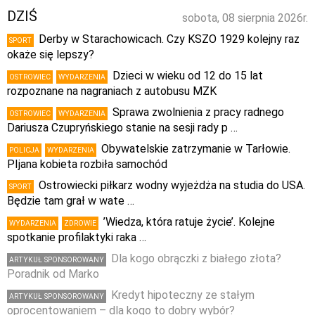
DZIŚ
sobota, 08 sierpnia 2026r.
Derby w Starachowicach. Czy KSZO 1929 kolejny raz
SPORT
okaże się lepszy?
Dzieci w wieku od 12 do 15 lat
OSTROWIEC
WYDARZENIA
rozpoznane na nagraniach z autobusu MZK
Sprawa zwolnienia z pracy radnego
OSTROWIEC
WYDARZENIA
Dariusza Czupryńskiego stanie na sesji rady p …
Obywatelskie zatrzymanie w Tarłowie.
POLICJA
WYDARZENIA
PIjana kobieta rozbiła samochód
Ostrowiecki piłkarz wodny wyjeżdża na studia do USA.
SPORT
Będzie tam grał w wate …
’Wiedza, która ratuje życie’. Kolejne
WYDARZENIA
ZDROWIE
spotkanie profilaktyki raka …
Dla kogo obrączki z białego złota?
ARTYKUŁ SPONSOROWANY
Poradnik od Marko
Kredyt hipoteczny ze stałym
ARTYKUŁ SPONSOROWANY
oprocentowaniem – dla kogo to dobry wybór?