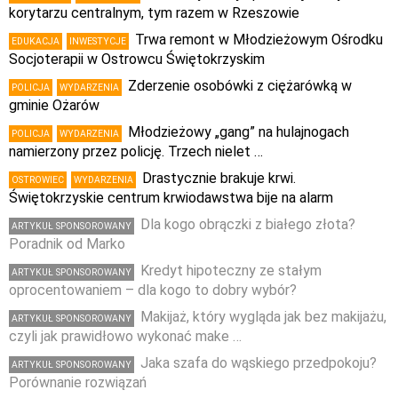
korytarzu centralnym, tym razem w Rzeszowie
Trwa remont w Młodzieżowym Ośrodku
EDUKACJA
INWESTYCJE
Socjoterapii w Ostrowcu Świętokrzyskim
Zderzenie osobówki z ciężarówką w
POLICJA
WYDARZENIA
gminie Ożarów
Młodzieżowy „gang” na hulajnogach
POLICJA
WYDARZENIA
namierzony przez policję. Trzech nielet …
Drastycznie brakuje krwi.
OSTROWIEC
WYDARZENIA
Świętokrzyskie centrum krwiodawstwa bije na alarm
Dla kogo obrączki z białego złota?
ARTYKUŁ SPONSOROWANY
Poradnik od Marko
Kredyt hipoteczny ze stałym
ARTYKUŁ SPONSOROWANY
oprocentowaniem – dla kogo to dobry wybór?
Makijaż, który wygląda jak bez makijażu,
ARTYKUŁ SPONSOROWANY
czyli jak prawidłowo wykonać make …
Jaka szafa do wąskiego przedpokoju?
ARTYKUŁ SPONSOROWANY
Porównanie rozwiązań