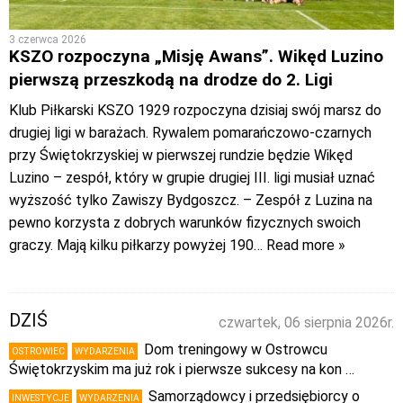
3 czerwca 2026
KSZO rozpoczyna „Misję Awans”. Wikęd Luzino
pierwszą przeszkodą na drodze do 2. Ligi
Klub Piłkarski KSZO 1929 rozpoczyna dzisiaj swój marsz do
drugiej ligi w barażach. Rywalem pomarańczowo-czarnych
przy Świętokrzyskiej w pierwszej rundzie będzie Wikęd
Luzino – zespół, który w grupie drugiej III. ligi musiał uznać
wyższość tylko Zawiszy Bydgoszcz. – Zespół z Luzina na
pewno korzysta z dobrych warunków fizycznych swoich
graczy. Mają kilku piłkarzy powyżej 190
… Read more »
DZIŚ
czwartek, 06 sierpnia 2026r.
Dom treningowy w Ostrowcu
OSTROWIEC
WYDARZENIA
Świętokrzyskim ma już rok i pierwsze sukcesy na kon …
Samorządowcy i przedsiębiorcy o
INWESTYCJE
WYDARZENIA