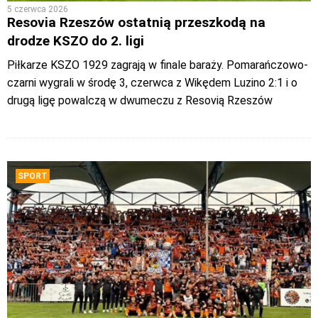
5 czerwca 2026
Resovia Rzeszów ostatnią przeszkodą na
drodze KSZO do 2. ligi
Piłkarze KSZO 1929 zagrają w finale baraży. Pomarańczowo-
czarni wygrali w środę 3, czerwca z Wikędem Luzino 2:1 i o
drugą ligę powalczą w dwumeczu z Resovią Rzeszów
SPORT