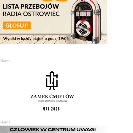
eklama
eklama