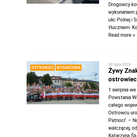
Drogowcy koń
wykonaniem p
ulic Polnej i
tłuczniem. K
Read more »
30 lipca 2023
OSTROWIEC
WYDARZENIA
Żywy Znak
ostrowiec
1 sierpnia w
Powstania Wa
całego wojew
Ostrowcu uro
Patrioci’. –
walczącej, 
Katarzyna Ślu