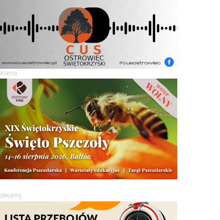
eklama
olecamy