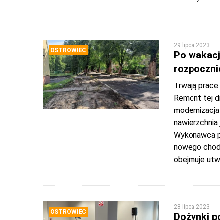
29 lipca 2023
OSTROWIEC
Po wakacj
rozpoczni
Trwają prace
Remont tej dr
modernizacja 
nawierzchnia 
Wykonawca pr
nowego chodn
obejmuje utw
28 lipca 2023
OSTROWIEC
Dożynki p