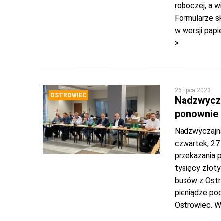
roboczej, a 
Formularze s
w wersji papi
»
26 lipca 2023
OSTROWIEC
Nadzwycza
ponownie 
Nadzwyczajna
czwartek, 27
przekazania 
tysięcy złot
busów z Ostr
pieniądze po
Ostrowiec. W