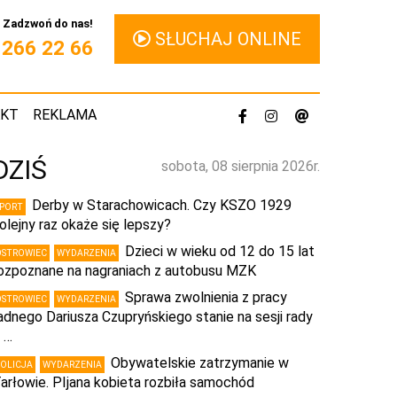
Zadzwoń do nas!
SŁUCHAJ ONLINE
1 266 22 66
AKT
REKLAMA
DZIŚ
sobota, 08 sierpnia 2026r.
Derby w Starachowicach. Czy KSZO 1929
SPORT
olejny raz okaże się lepszy?
Dzieci w wieku od 12 do 15 lat
OSTROWIEC
WYDARZENIA
ozpoznane na nagraniach z autobusu MZK
Sprawa zwolnienia z pracy
OSTROWIEC
WYDARZENIA
adnego Dariusza Czupryńskiego stanie na sesji rady
 …
Obywatelskie zatrzymanie w
POLICJA
WYDARZENIA
arłowie. PIjana kobieta rozbiła samochód