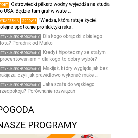
Ostrowiecki piłkarz wodny wyjeżdża na studia
SPORT
o USA. Będzie tam grał w wate …
’Wiedza, która ratuje życie’.
WYDARZENIA
ZDROWIE
olejne spotkanie profilaktyki raka …
Dla kogo obrączki z białego
ARTYKUŁ SPONSOROWANY
łota? Poradnik od Marko
Kredyt hipoteczny ze stałym
ARTYKUŁ SPONSOROWANY
procentowaniem – dla kogo to dobry wybór?
Makijaż, który wygląda jak bez
ARTYKUŁ SPONSOROWANY
akijażu, czyli jak prawidłowo wykonać make …
Jaka szafa do wąskiego
ARTYKUŁ SPONSOROWANY
rzedpokoju? Porównanie rozwiązań
POGODA
NASZE PROGRAMY