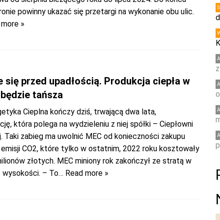
tronie powinny ukazać się przetargi na wykonanie obu ulic.
d
 more »
K
z
 się przed upadłością. Produkcja ciepła w
będzie tańsza
o
etyka Cieplna kończy dziś, trwającą dwa lata,
m
cję, która polega na wydzieleniu z niej spółki – Ciepłowni
j. Taki zabieg ma uwolnić MEC od konieczności zakupu
p
emisji CO2, które tylko w ostatnim, 2022 roku kosztowały
ilionów złotych. MEC miniony rok zakończył ze stratą w
e wysokości. – To
… Read more »