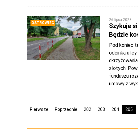
26 lipca 2023
OSTROWIEC
Szykuje s
Będzie ko
Pod koniec t
odcinka ulicy
skrzyżowania 
złotych. Powi
funduszu rozw
umowy z wy
Pierwsze
Poprzednie
202
203
204
205