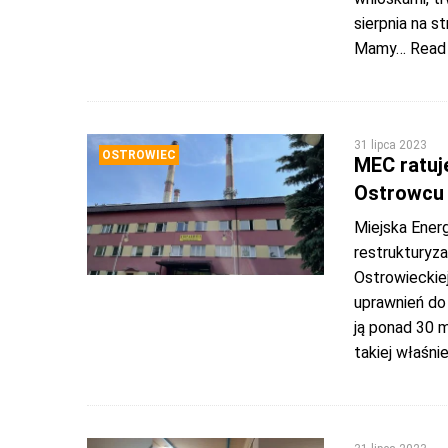
sierpnia na s
Mamy
… Read
31 lipca 2023
OSTROWIEC
MEC ratuje
Ostrowcu 
Miejska Energ
restrukturyza
Ostrowieckie
uprawnień do 
ją ponad 30 m
takiej właśni