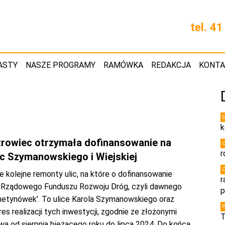
tel. 4
ASTY
NASZE PROGRAMY
RAMÓWKA
REDAKCJA
KONT
k
rowiec otrzymała dofinansowanie na
r
ic Szymanowskiego i Wiejskiej
e kolejne remonty ulic, na które o dofinansowanie
r
 Rządowego Funduszu Rozwoju Dróg, czyli dawnego
p
hetynówek’. To ulice Karola Szymanowskiego oraz
kres realizacji tych inwestycji, zgodnie ze złożonymi
T
wa od sierpnia bieżącego roku do lipca 2024. Do końca