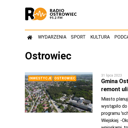
WYDARZENIA
SPORT
KULTURA
PODC
Ostrowiec
31 lipca 2023
INWESTYCJE
OSTROWIEC
Gmina Ost
remont ul
Miasto planuj
wystąpiło do
programu 'sc
Wiejskiej. -O
wnioskami, tr