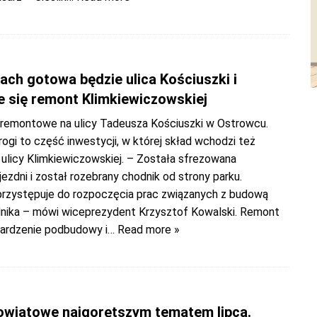
ach gotowa będzie ulica Kościuszki i
e się remont Klimkiewiczowskiej
 remontowe na ulicy Tadeusza Kościuszki w Ostrowcu.
ogi to część inwestycji, w której skład wchodzi też
ulicy Klimkiewiczowskiej. – Została sfrezowana
jezdni i został rozebrany chodnik od strony parku.
zystępuje do rozpoczęcia prac związanych z budową
ika – mówi wiceprezydent Krzysztof Kowalski. Remont
ardzenie podbudowy i
… Read more »
owiatowe najgorętszym tematem lipca.