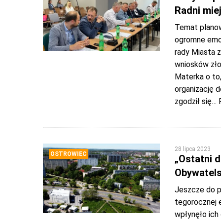
Radni mie
Temat plano
ogromne emoc
rady Miasta 
wniosków zło
Materka o to
organizację 
zgodził się
… 
28 lipca 2023
OSTROWIEC
„Ostatni 
Obywatels
Jeszcze do p
tegorocznej 
wpłynęło ich 