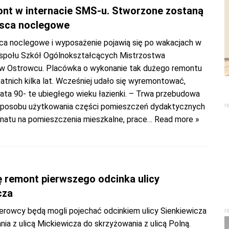
nt w internacie SMS-u. Stworzone zostaną
sca noclegowe
sca noclegowe i wyposażenie pojawią się po wakacjach w
espołu Szkół Ogólnokształcących Mistrzostwa
w Ostrowcu. Placówka o wykonanie tak dużego remontu
atnich kilka lat. Wcześniej udało się wyremontować,
ata 90- te ubiegłego wieku łazienki. – Trwa przebudowa
sposobu użytkowania części pomieszczeń dydaktycznych
r
rnatu na pomieszczenia mieszkalne, prace
… Read more »
ę remont pierwszego odcinka ulicy
cza
kierowcy będą mogli pojechać odcinkiem ulicy Sienkiewicza
r
ia z ulicą Mickiewicza do skrzyżowania z ulicą Polną.