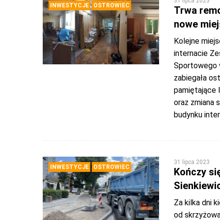
31 lipca 2023
INWESTYCJE
OSTROWIEC
Trwa remo
nowe miej
Kolejne miej
internacie Z
Sportowego 
zabiegała ost
pamiętające l
oraz zmiana 
budynku inte
31 lipca 2023
INWESTYCJE
OSTROWIEC
Kończy si
Sienkiewi
Za kilka dni 
od skrzyżowan