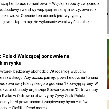
czą tam prace remontowe. – Wejdą na roboty związane z
odbudowy i warstwy wiążącej na samym skrzyżowaniu z
 Sienkiewicza. Obecnie ten odcinek jest wysypany
olejnym etapem będzie wykonanie warstwy ścieralnej
…
r
 Polski Walczącej ponownie na
kim rynku
e wtorek będziemy obchodzić 79 rocznicę wybuchu
rszawskiego. Aby uczcić pamięć powstańców, na terenie
ództwa świętokrzyskiego o godzinie 17 zawyją syreny. W
czyste obchody organizuje Stowarzyszenie 'Ostrowieccy
 Na Rynku w Ostrowcu utworzymy Żywy Znak Polski
P
oddamy hołd powstańcom i zaśpiewamy hymn – mówi
sarz – Cieślik
… Read more »