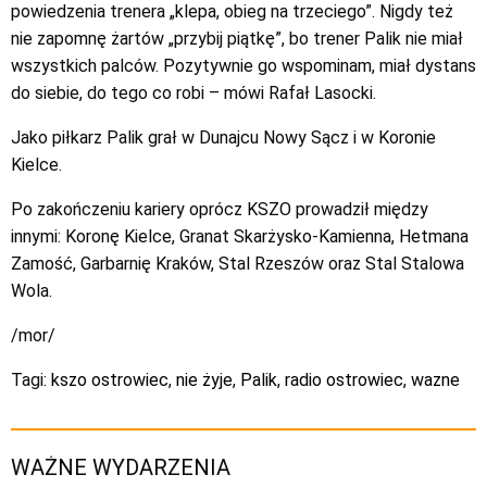
powiedzenia trenera „klepa, obieg na trzeciego”. Nigdy też
nie zapomnę żartów „przybij piątkę”, bo trener Palik nie miał
wszystkich palców. Pozytywnie go wspominam, miał dystans
do siebie, do tego co robi – mówi Rafał Lasocki.
Jako piłkarz Palik grał w Dunajcu Nowy Sącz i w Koronie
Kielce.
Po zakończeniu kariery oprócz KSZO prowadził między
innymi: Koronę Kielce, Granat Skarżysko-Kamienna, Hetmana
Zamość, Garbarnię Kraków, Stal Rzeszów oraz Stal Stalowa
Wola.
/mor/
Tagi:
kszo ostrowiec
,
nie żyje
,
Palik
,
radio ostrowiec
,
wazne
WAŻNE WYDARZENIA