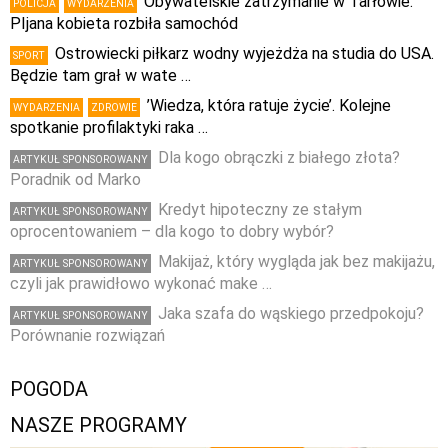
Obywatelskie zatrzymanie w Tarłowie.
POLICJA
WYDARZENIA
PIjana kobieta rozbiła samochód
Ostrowiecki piłkarz wodny wyjeżdża na studia do USA.
SPORT
Będzie tam grał w wate …
’Wiedza, która ratuje życie’. Kolejne
WYDARZENIA
ZDROWIE
spotkanie profilaktyki raka …
Dla kogo obrączki z białego złota?
ARTYKUŁ SPONSOROWANY
Poradnik od Marko
Kredyt hipoteczny ze stałym
ARTYKUŁ SPONSOROWANY
oprocentowaniem – dla kogo to dobry wybór?
Makijaż, który wygląda jak bez makijażu,
ARTYKUŁ SPONSOROWANY
czyli jak prawidłowo wykonać make …
Jaka szafa do wąskiego przedpokoju?
ARTYKUŁ SPONSOROWANY
Porównanie rozwiązań
POGODA
NASZE PROGRAMY