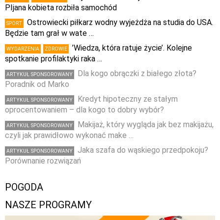
PIjana kobieta rozbiła samochód
Ostrowiecki piłkarz wodny wyjeżdża na studia do USA.
SPORT
Będzie tam grał w wate …
’Wiedza, która ratuje życie’. Kolejne
WYDARZENIA
ZDROWIE
spotkanie profilaktyki raka …
Dla kogo obrączki z białego złota?
ARTYKUŁ SPONSOROWANY
Poradnik od Marko
Kredyt hipoteczny ze stałym
ARTYKUŁ SPONSOROWANY
oprocentowaniem – dla kogo to dobry wybór?
Makijaż, który wygląda jak bez makijażu,
ARTYKUŁ SPONSOROWANY
czyli jak prawidłowo wykonać make …
Jaka szafa do wąskiego przedpokoju?
ARTYKUŁ SPONSOROWANY
Porównanie rozwiązań
POGODA
NASZE PROGRAMY