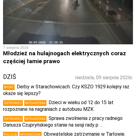
7 sierpnia 2026
Młodzież na hulajnogach elektrycznych coraz
częściej łamie prawo
DZIŚ
niedziela, 09 sierpnia 2026r.
Derby w Starachowicach. Czy KSZO 1929 kolejny raz
SPORT
okaże się lepszy?
Dzieci w wieku od 12 do 15 lat
OSTROWIEC
WYDARZENIA
rozpoznane na nagraniach z autobusu MZK
Sprawa zwolnienia z pracy radnego
OSTROWIEC
WYDARZENIA
Dariusza Czupryńskiego stanie na sesji rady p …
Obywatelskie zatrzymanie w Tarłowie.
POLICJA
WYDARZENIA