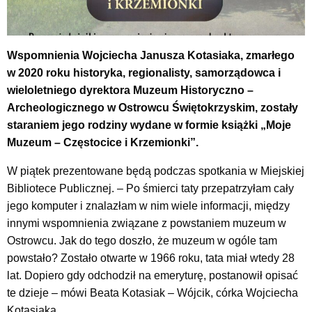
Wspomnienia Wojciecha Janusza Kotasiaka, zmarłego
w 2020 roku historyka, regionalisty, samorządowca i
wieloletniego dyrektora Muzeum Historyczno –
Archeologicznego w Ostrowcu Świętokrzyskim, zostały
staraniem jego rodziny wydane w formie książki „Moje
Muzeum – Częstocice i Krzemionki”.
W piątek prezentowane będą podczas spotkania w Miejskiej
Bibliotece Publicznej. – Po śmierci taty przepatrzyłam cały
jego komputer i znalazłam w nim wiele informacji, między
innymi wspomnienia związane z powstaniem muzeum w
Ostrowcu. Jak do tego doszło, że muzeum w ogóle tam
powstało? Zostało otwarte w 1966 roku, tata miał wtedy 28
lat. Dopiero gdy odchodził na emeryturę, postanowił opisać
te dzieje – mówi Beata Kotasiak – Wójcik, córka Wojciecha
Kotasiaka.