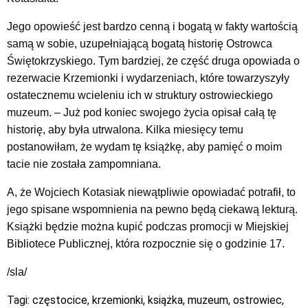
Jego opowieść jest bardzo cenną i bogatą w fakty wartością
samą w sobie, uzupełniającą bogatą historię Ostrowca
Świętokrzyskiego. Tym bardziej, że część druga opowiada o
rezerwacie Krzemionki i wydarzeniach, które towarzyszyły
ostatecznemu wcieleniu ich w struktury ostrowieckiego
muzeum. – Już pod koniec swojego życia opisał całą tę
historię, aby była utrwalona. Kilka miesięcy temu
postanowiłam, że wydam tę książkę, aby pamięć o moim
tacie nie została zampomniana.
A, że Wojciech Kotasiak niewątpliwie opowiadać potrafił, to
jego spisane wspomnienia na pewno będą ciekawą lekturą.
Książki będzie można kupić podczas promocji w Miejskiej
Bibliotece Publicznej, która rozpocznie się o godzinie 17.
/sla/
Tagi:
częstocice
,
krzemionki
,
książka
,
muzeum
,
ostrowiec
,