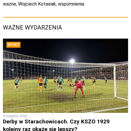
wazne
,
Wojciech Kotasiak
,
wspomnienia
WAŻNE WYDARZENIA
SPORT
8 sierpnia 2026
Derby w Starachowicach. Czy KSZO 1929
kolejny raz okaże się lepszy?