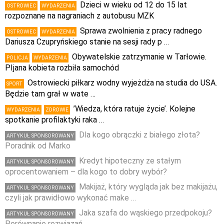
Dzieci w wieku od 12 do 15 lat
OSTROWIEC
WYDARZENIA
rozpoznane na nagraniach z autobusu MZK
Sprawa zwolnienia z pracy radnego
OSTROWIEC
WYDARZENIA
Dariusza Czupryńskiego stanie na sesji rady p …
Obywatelskie zatrzymanie w Tarłowie.
POLICJA
WYDARZENIA
PIjana kobieta rozbiła samochód
Ostrowiecki piłkarz wodny wyjeżdża na studia do USA.
SPORT
Będzie tam grał w wate …
’Wiedza, która ratuje życie’. Kolejne
WYDARZENIA
ZDROWIE
spotkanie profilaktyki raka …
Dla kogo obrączki z białego złota?
ARTYKUŁ SPONSOROWANY
Poradnik od Marko
Kredyt hipoteczny ze stałym
ARTYKUŁ SPONSOROWANY
oprocentowaniem – dla kogo to dobry wybór?
Makijaż, który wygląda jak bez makijażu,
ARTYKUŁ SPONSOROWANY
czyli jak prawidłowo wykonać make …
Jaka szafa do wąskiego przedpokoju?
ARTYKUŁ SPONSOROWANY
Porównanie rozwiązań