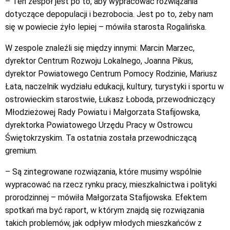
– Ten zespół jest po to, aby wypracować rozwiązania
dotyczące depopulacji i bezrobocia. Jest po to, żeby nam
się w powiecie żyło lepiej – mówiła starosta Rogalińska.
W zespole znaleźli się między innymi: Marcin Marzec,
dyrektor Centrum Rozwoju Lokalnego, Joanna Pikus,
dyrektor Powiatowego Centrum Pomocy Rodzinie, Mariusz
Łata, naczelnik wydziału edukacji, kultury, turystyki i sportu w
ostrowieckim starostwie, Łukasz Łoboda, przewodniczący
Młodzieżowej Rady Powiatu i Małgorzata Stafijowska,
dyrektorka Powiatowego Urzędu Pracy w Ostrowcu
Świętokrzyskim. Ta ostatnia została przewodniczącą
gremium.
– Są zintegrowane rozwiązania, które musimy wspólnie
wypracować na rzecz rynku pracy, mieszkalnictwa i polityki
prorodzinnej – mówiła Małgorzata Stafijowska. Efektem
spotkań ma być raport, w którym znajdą się rozwiązania
takich problemów, jak odpływ młodych mieszkańców z