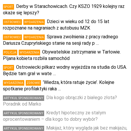
Derby w Starachowicach. Czy KSZO 1929 kolejny raz
SPORT
okaże się lepszy?
Dzieci w wieku od 12 do 15 lat
OSTROWIEC
WYDARZENIA
rozpoznane na nagraniach z autobusu MZK
Sprawa zwolnienia z pracy radnego
OSTROWIEC
WYDARZENIA
Dariusza Czupryńskiego stanie na sesji rady p …
Obywatelskie zatrzymanie w Tarłowie.
POLICJA
WYDARZENIA
PIjana kobieta rozbiła samochód
Ostrowiecki piłkarz wodny wyjeżdża na studia do USA.
SPORT
Będzie tam grał w wate …
’Wiedza, która ratuje życie’. Kolejne
WYDARZENIA
ZDROWIE
spotkanie profilaktyki raka …
Dla kogo obrączki z białego złota?
ARTYKUŁ SPONSOROWANY
Poradnik od Marko
Kredyt hipoteczny ze stałym
ARTYKUŁ SPONSOROWANY
oprocentowaniem – dla kogo to dobry wybór?
Makijaż, który wygląda jak bez makijażu,
ARTYKUŁ SPONSOROWANY