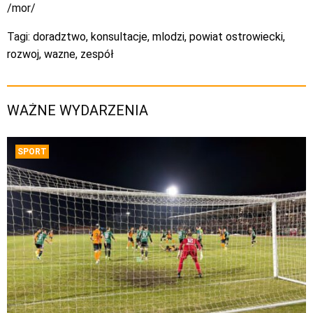
/mor/
Tagi:
doradztwo
,
konsultacje
,
mlodzi
,
powiat ostrowiecki
,
rozwoj
,
wazne
,
zespół
WAŻNE WYDARZENIA
SPORT