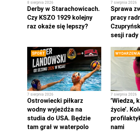
8 sierpnia 2026
7 sierpnia 2026
Derby w Starachowicach.
Sprawa zw
Czy KSZO 1929 kolejny
pracy rad
raz okaże się lepszy?
Czupryńsk
sesji rady
SPORT
WYDARZENIA
7 sierpnia 2026
7 sierpnia 2026
Ostrowiecki piłkarz
’Wiedza, k
wodny wyjeżdża na
życie’. Ko
studia do USA. Będzie
profilakty
tam grał w waterpolo
nami