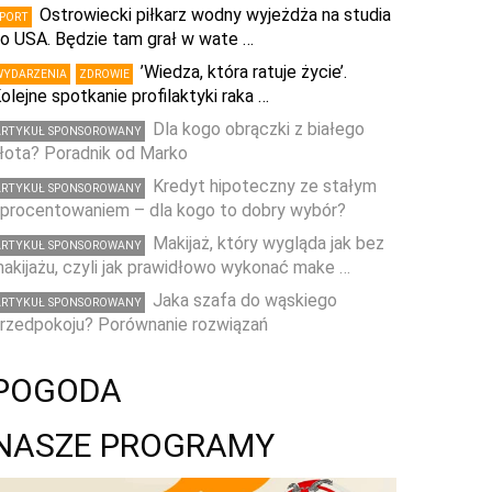
Ostrowiecki piłkarz wodny wyjeżdża na studia
SPORT
o USA. Będzie tam grał w wate …
’Wiedza, która ratuje życie’.
WYDARZENIA
ZDROWIE
olejne spotkanie profilaktyki raka …
Dla kogo obrączki z białego
ARTYKUŁ SPONSOROWANY
łota? Poradnik od Marko
Kredyt hipoteczny ze stałym
ARTYKUŁ SPONSOROWANY
procentowaniem – dla kogo to dobry wybór?
Makijaż, który wygląda jak bez
ARTYKUŁ SPONSOROWANY
akijażu, czyli jak prawidłowo wykonać make …
Jaka szafa do wąskiego
ARTYKUŁ SPONSOROWANY
rzedpokoju? Porównanie rozwiązań
POGODA
NASZE PROGRAMY