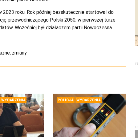
w 2023 roku. Rok później bezskutecznie startował do
kcję przewodniczącego Polski 2050; w pierwszej turze
datów. Wcześniej był działaczem partii Nowoczesna.
azne
,
zmiany
r
WYDARZENIA
POLICJA
WYDARZENIA
r