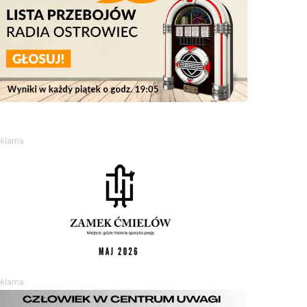
eklama
eklama