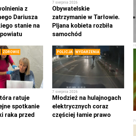
7 sierpnia 2026
olnienia z
Obywatelskie
nego Dariusza
zatrzymanie w Tarłowie.
iego stanie na
PIjana kobieta rozbiła
 powiatu
samochód
r
ZDROWIE
POLICJA
WYDARZENIA
7 sierpnia 2026
tóra ratuje
Młodzież na hulajnogach
lejne spotkanie
elektrycznych coraz
ki raka przed
częściej łamie prawo
P