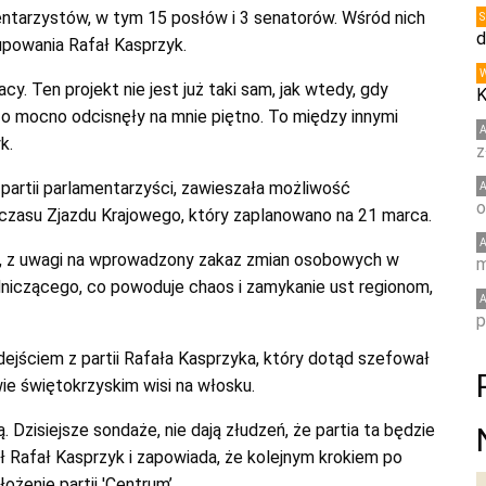
entarzystów, w tym 15 posłów i 3 senatorów. Wśród nich
d
upowania Rafał Kasprzyk.
y. Ten projekt nie jest już taki sam, jak wtedy, gdy
K
dzo mocno odcisnęły na mnie piętno. To między innymi
k.
z
partii parlamentarzyści, zawieszała możliwość
o
 czasu Zjazdu Krajowego, który zaplanowano na 21 marca.
ek, z uwagi na wprowadzony zakaz zmian osobowych w
m
dniczącego, co powoduje chaos i zamykanie ust regionom,
p
jściem z partii Rafała Kasprzyka, który dotąd szefował
twie świętokrzyskim wisi na włosku.
 Dzisiejsze sondaże, nie dają złudzeń, że partia ta będzie
 Rafał Kasprzyk i zapowiada, że kolejnym krokiem po
żenie partii 'Centrum’.