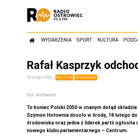
WYDARZENIA
SPORT
KULTURA
PODC
Rafał Kasprzyk odchod
18 lutego 2026
POLITYKA
WYDARZENIA
Fot. Archiwum
To koniec Polski 2050 w znanym dotąd składzie 
Szymon Hołownia doszło w środę, 18 lutego do r
środowiska oraz jedna z liderek partii ogłosił
nowego klubu parlamentarnego – Centrum.