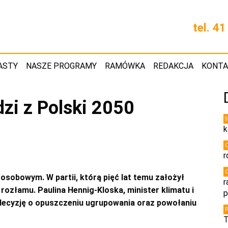
tel. 4
ASTY
NASZE PROGRAMY
RAMÓWKA
REDAKCJA
KONT
zi z Polski 2050
k
r
osobowym. W partii, którą pięć lat temu założył
r
ozłamu. Paulina Hennig-Kloska, minister klimatu i
p
a decyzję o opuszczeniu ugrupowania oraz powołaniu
T