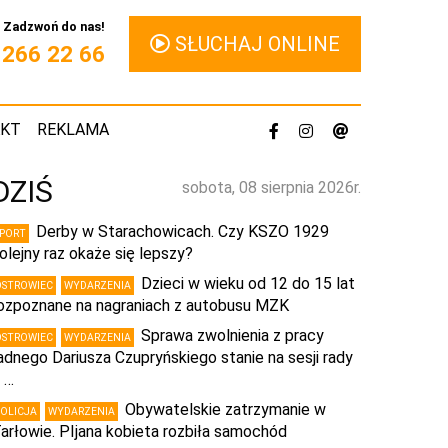
Zadzwoń do nas!
SŁUCHAJ ONLINE
1 266 22 66
AKT
REKLAMA
DZIŚ
sobota, 08 sierpnia 2026r.
Derby w Starachowicach. Czy KSZO 1929
SPORT
olejny raz okaże się lepszy?
Dzieci w wieku od 12 do 15 lat
OSTROWIEC
WYDARZENIA
ozpoznane na nagraniach z autobusu MZK
Sprawa zwolnienia z pracy
OSTROWIEC
WYDARZENIA
adnego Dariusza Czupryńskiego stanie na sesji rady
 …
Obywatelskie zatrzymanie w
POLICJA
WYDARZENIA
arłowie. PIjana kobieta rozbiła samochód