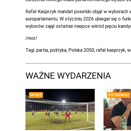
Rafał Kasprzyk mandat poselski objął w wyborach 
europarlamentu. W styczniu 2026 ubiegał się o fun
wyborów zajął ostatnie miejsce wśród pięciu kandy
/mor/
Tagi:
partia
,
polityka
,
Polska 2050
,
rafał kasprzyk
,
w
WAŻNE WYDARZENIA
SPORT
OSTROWIEC