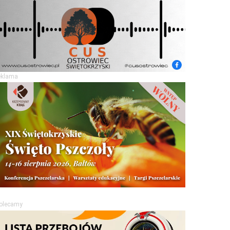
eklama
olecamy