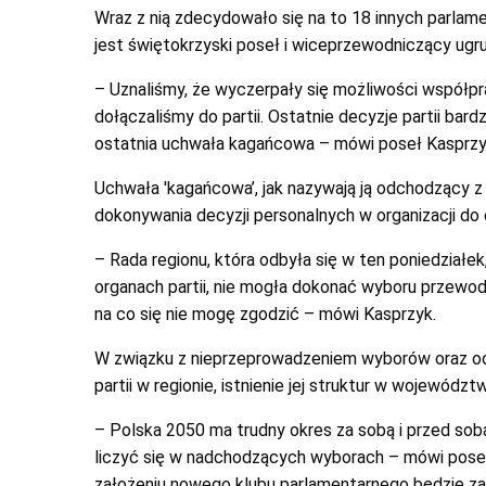
Wraz z nią zdecydowało się na to 18 innych parlam
jest świętokrzyski poseł i wiceprzewodniczący ugr
– Uznaliśmy, że wyczerpały się możliwości współprac
dołączaliśmy do partii. Ostatnie decyzje partii bar
ostatnia uchwała kagańcowa – mówi poseł Kasprzy
Uchwała 'kagańcowa’, jak nazywają ją odchodzący z 
dokonywania decyzji personalnych w organizacji do
– Rada regionu, która odbyła się w ten poniedział
organach partii, nie mogła dokonać wyboru przewo
na co się nie mogę zgodzić – mówi Kasprzyk.
W związku z nieprzeprowadzeniem wyborów oraz ode
partii w regionie, istnienie jej struktur w wojewódz
– Polska 2050 ma trudny okres za sobą i przed sobą.
liczyć się w nadchodzących wyborach – mówi poseł
założeniu nowego klubu parlamentarnego będzie zało