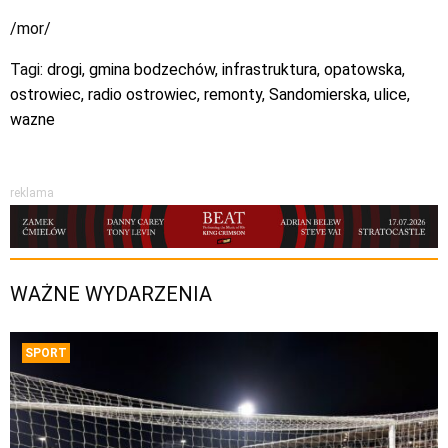
/mor/
Tagi:
drogi
,
gmina bodzechów
,
infrastruktura
,
opatowska
,
ostrowiec
,
radio ostrowiec
,
remonty
,
Sandomierska
,
ulice
,
wazne
reklama
WAŻNE WYDARZENIA
SPORT