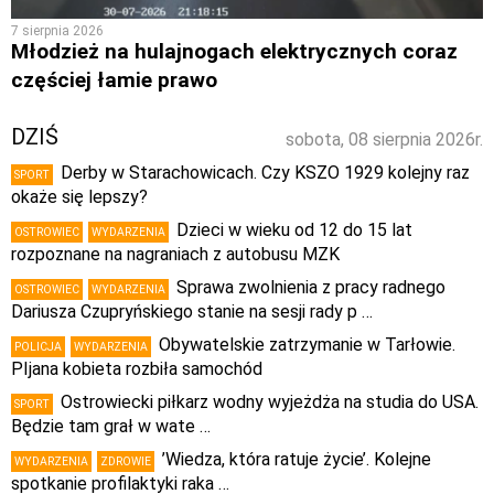
7 sierpnia 2026
Młodzież na hulajnogach elektrycznych coraz
częściej łamie prawo
DZIŚ
sobota, 08 sierpnia 2026r.
Derby w Starachowicach. Czy KSZO 1929 kolejny raz
SPORT
okaże się lepszy?
Dzieci w wieku od 12 do 15 lat
OSTROWIEC
WYDARZENIA
rozpoznane na nagraniach z autobusu MZK
Sprawa zwolnienia z pracy radnego
OSTROWIEC
WYDARZENIA
Dariusza Czupryńskiego stanie na sesji rady p …
Obywatelskie zatrzymanie w Tarłowie.
POLICJA
WYDARZENIA
PIjana kobieta rozbiła samochód
Ostrowiecki piłkarz wodny wyjeżdża na studia do USA.
SPORT
Będzie tam grał w wate …
’Wiedza, która ratuje życie’. Kolejne
WYDARZENIA
ZDROWIE
spotkanie profilaktyki raka …