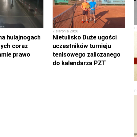
r
7 sierpnia 2026
na hulajnogach
Nietulisko Duże ugości
nych coraz
uczestników turnieju
łamie prawo
tenisowego zaliczanego
do kalendarza PZT
P