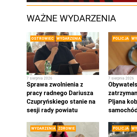
WAŻNE WYDARZENIA
OSTROWIEC
WYDARZENIA
POLICJA
WY
7 sierpnia 2026
7 sierpnia 2026
Sprawa zwolnienia z
Obywatels
pracy radnego Dariusza
zatrzyman
Czupryńskiego stanie na
PIjana kob
sesji rady powiatu
samochó
WYDARZENIA
ZDROWIE
POLICJA
WY