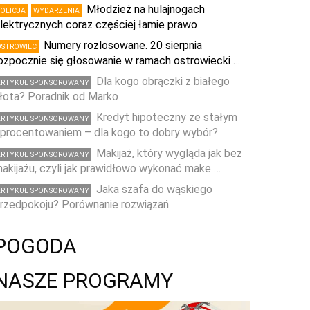
Młodzież na hulajnogach
POLICJA
WYDARZENIA
lektrycznych coraz częściej łamie prawo
Numery rozlosowane. 20 sierpnia
OSTROWIEC
ozpocznie się głosowanie w ramach ostrowiecki …
Dla kogo obrączki z białego
ARTYKUŁ SPONSOROWANY
łota? Poradnik od Marko
Kredyt hipoteczny ze stałym
ARTYKUŁ SPONSOROWANY
procentowaniem – dla kogo to dobry wybór?
Makijaż, który wygląda jak bez
ARTYKUŁ SPONSOROWANY
akijażu, czyli jak prawidłowo wykonać make …
Jaka szafa do wąskiego
ARTYKUŁ SPONSOROWANY
rzedpokoju? Porównanie rozwiązań
POGODA
NASZE PROGRAMY