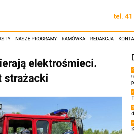
tel. 4
ASTY
NASZE PROGRAMY
RAMÓWKA
REDAKCJA
KONT
erają elektrośmieci.
 strażacki
r
p
T
d
K