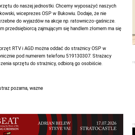
sprzętu do naszej jednostki. Chcemy wyposażyć naszych
kowski, wiceprezes OSP w Bukowiu. Dodaje, że nie
rzebne do wyjazdów na akcje np. ratowniczo-gaśnicze.
im przedsiębiorcą zajmującym się handlem złomem ma się
sprzęt RTV i AGD można oddać do strażnicy OSP w
fonicznie pod numerem telefonu 519130307. Strażacy
r
zenia sprzętu do strażnicy, odbiorą go osobiście.
straz pozarna
,
wazne
r