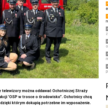
e
r
z
o
m
p
czy telewizory można oddawać Ochotniczej Straży
kcji 'OSP w trosce o środowisko”. Ochotnicy chcą
 dzięki którym dokupią potrzebne im wyposażenie.