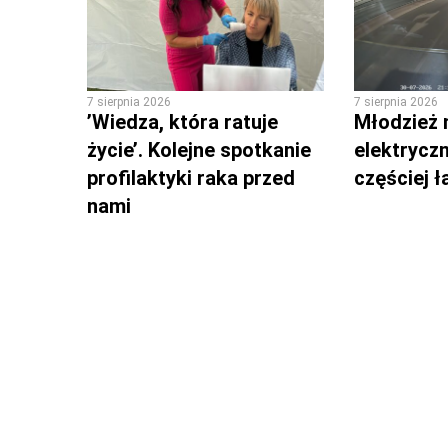
7 sierpnia 2026
7 sierpnia 2026
’Wiedza, która ratuje
Młodzież 
życie’. Kolejne spotkanie
elektrycz
profilaktyki raka przed
częściej 
nami