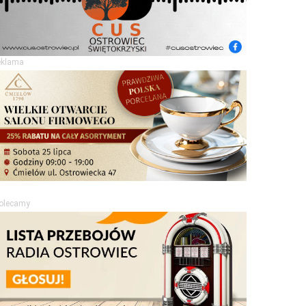
eklama
olecamy