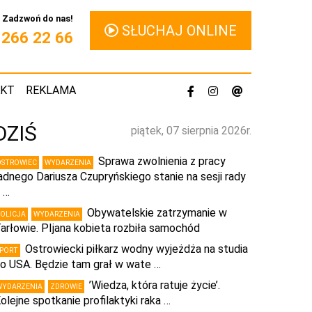
Zadzwoń do nas!
SŁUCHAJ ONLINE
1 266 22 66
AKT
REKLAMA
DZIŚ
piątek, 07 sierpnia 2026r.
Sprawa zwolnienia z pracy
OSTROWIEC
WYDARZENIA
adnego Dariusza Czupryńskiego stanie na sesji rady
 …
Obywatelskie zatrzymanie w
POLICJA
WYDARZENIA
arłowie. PIjana kobieta rozbiła samochód
Ostrowiecki piłkarz wodny wyjeżdża na studia
SPORT
o USA. Będzie tam grał w wate …
’Wiedza, która ratuje życie’.
WYDARZENIA
ZDROWIE
olejne spotkanie profilaktyki raka …