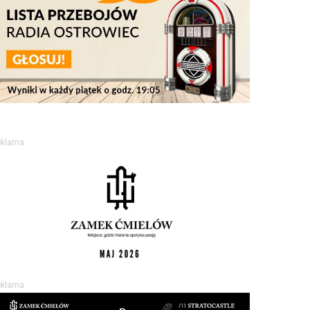
eklama
eklama