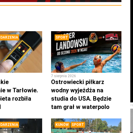
DARZENIA
SPORT
7 sierpnia 2026
kie
Ostrowiecki piłkarz
ie w Tarłowie.
wodny wyjeżdża na
ieta rozbiła
studia do USA. Będzie
r
d
tam grał w waterpolo
DARZENIA
KUNÓW
SPORT