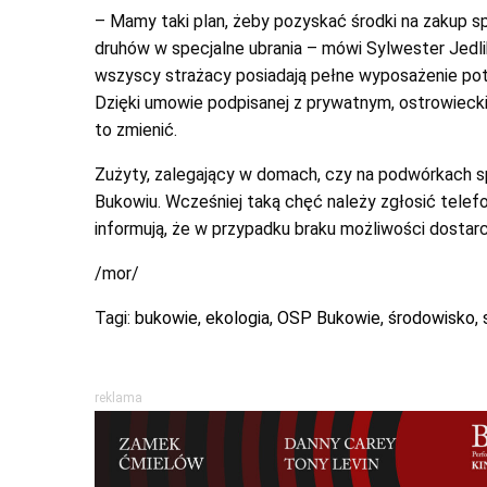
– Mamy taki plan, żeby pozyskać środki na zakup 
druhów w specjalne ubrania – mówi Sylwester Jedli
wszyscy strażacy posiadają pełne wyposażenie pot
Dzięki umowie podpisanej z prywatnym, ostrowieck
to zmienić.
Zużyty, zalegający w domach, czy na podwórkach 
Bukowiu. Wcześniej taką chęć należy zgłosić tele
informują, że w przypadku braku możliwości dostarc
/mor/
Tagi:
bukowie
,
ekologia
,
OSP Bukowie
,
środowisko
,
reklama