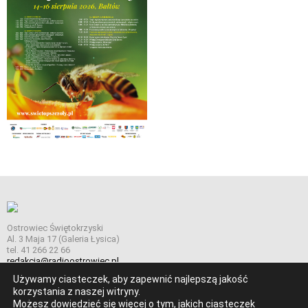
Ostrowiec Świętokrzyski
Al. 3 Maja 17 (Galeria Łysica)
tel. 41 266 22 66
redakcja@radioostrowiec.pl
Używamy ciasteczek, aby zapewnić najlepszą jakość
korzystania z naszej witryny.
Możesz dowiedzieć się więcej o tym, jakich ciasteczek
© Wszelkie prawa zastrzeżone. Radio Ostrowiec 2026 Radio