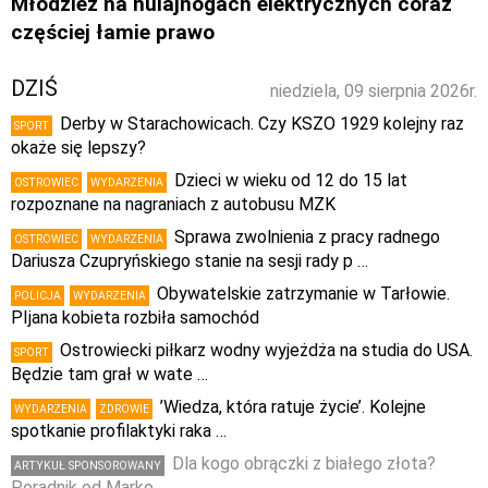
Młodzież na hulajnogach elektrycznych coraz
częściej łamie prawo
DZIŚ
niedziela, 09 sierpnia 2026r.
Derby w Starachowicach. Czy KSZO 1929 kolejny raz
SPORT
okaże się lepszy?
Dzieci w wieku od 12 do 15 lat
OSTROWIEC
WYDARZENIA
rozpoznane na nagraniach z autobusu MZK
Sprawa zwolnienia z pracy radnego
OSTROWIEC
WYDARZENIA
Dariusza Czupryńskiego stanie na sesji rady p …
Obywatelskie zatrzymanie w Tarłowie.
POLICJA
WYDARZENIA
PIjana kobieta rozbiła samochód
Ostrowiecki piłkarz wodny wyjeżdża na studia do USA.
SPORT
Będzie tam grał w wate …
’Wiedza, która ratuje życie’. Kolejne
WYDARZENIA
ZDROWIE
spotkanie profilaktyki raka …
Dla kogo obrączki z białego złota?
ARTYKUŁ SPONSOROWANY
Poradnik od Marko