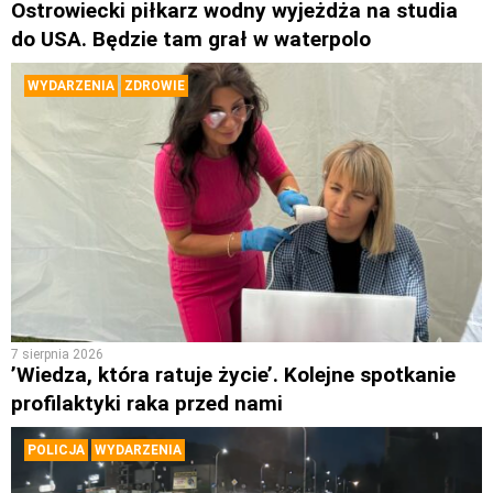
Ostrowiecki piłkarz wodny wyjeżdża na studia
do USA. Będzie tam grał w waterpolo
WYDARZENIA
ZDROWIE
7 sierpnia 2026
’Wiedza, która ratuje życie’. Kolejne spotkanie
profilaktyki raka przed nami
POLICJA
WYDARZENIA