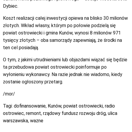
Dybiec.
Koszt realizacji całej inwestycji opiewa na blisko 30 milionów
złotych. Wkład własny, którym po połowie podzielą się
powiat ostrowiecki i gmina Kunów, wynosi 8 milionów 971
tysięcy złotych – oba samorządy zapewniają, że środki na
ten cel posiadają.
O tym, z jakimi utrudnieniami lub objazdami wiązać się będzie
ta przebudowa powiat ostrowiecki poinformuje po
wyłonieniu wykonawcy. Na razie jednak nie wiadomo, kiedy
zostanie ogłoszony przetarg.
/mor/
Tagi:
dofinansowanie
,
Kunów
,
powiat ostrowiecki
,
radio
ostrowiec
,
remont
,
rządowy fundusz rozwoju dróg
,
ulica
warszawska
,
wazne