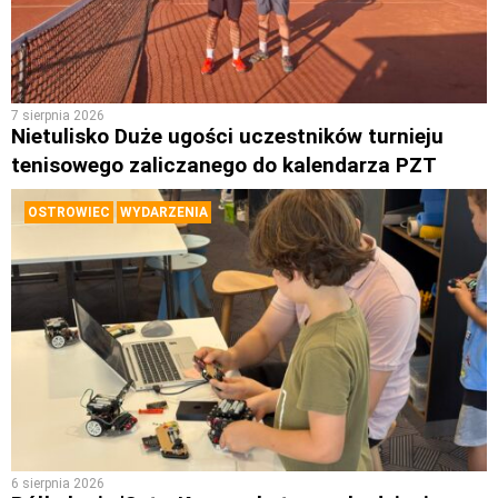
7 sierpnia 2026
Nietulisko Duże ugości uczestników turnieju
tenisowego zaliczanego do kalendarza PZT
OSTROWIEC
WYDARZENIA
6 sierpnia 2026