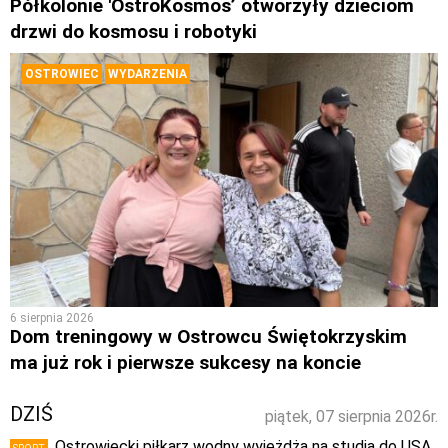
Półkolonie 'OstroKosmos’ otworzyły dzieciom
drzwi do kosmosu i robotyki
OSTROWIEC
WYDARZENIA
6 sierpnia 2026
Dom treningowy w Ostrowcu Świętokrzyskim
ma już rok i pierwsze sukcesy na koncie
DZIŚ
piątek, 07 sierpnia 2026r.
Ostrowiecki piłkarz wodny wyjeżdża na studia do USA.