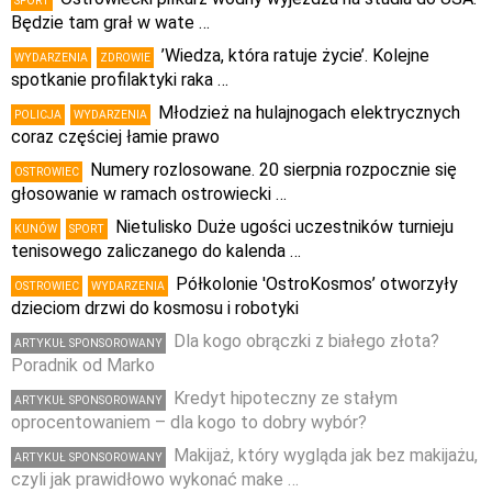
SPORT
Będzie tam grał w wate …
’Wiedza, która ratuje życie’. Kolejne
WYDARZENIA
ZDROWIE
spotkanie profilaktyki raka …
Młodzież na hulajnogach elektrycznych
POLICJA
WYDARZENIA
coraz częściej łamie prawo
Numery rozlosowane. 20 sierpnia rozpocznie się
OSTROWIEC
głosowanie w ramach ostrowiecki …
Nietulisko Duże ugości uczestników turnieju
KUNÓW
SPORT
tenisowego zaliczanego do kalenda …
Półkolonie 'OstroKosmos’ otworzyły
OSTROWIEC
WYDARZENIA
dzieciom drzwi do kosmosu i robotyki
Dla kogo obrączki z białego złota?
ARTYKUŁ SPONSOROWANY
Poradnik od Marko
Kredyt hipoteczny ze stałym
ARTYKUŁ SPONSOROWANY
oprocentowaniem – dla kogo to dobry wybór?
Makijaż, który wygląda jak bez makijażu,
ARTYKUŁ SPONSOROWANY
czyli jak prawidłowo wykonać make …