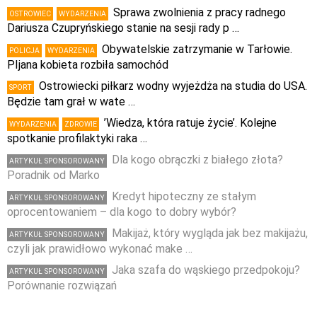
Sprawa zwolnienia z pracy radnego
OSTROWIEC
WYDARZENIA
Dariusza Czupryńskiego stanie na sesji rady p …
Obywatelskie zatrzymanie w Tarłowie.
POLICJA
WYDARZENIA
PIjana kobieta rozbiła samochód
Ostrowiecki piłkarz wodny wyjeżdża na studia do USA.
SPORT
Będzie tam grał w wate …
’Wiedza, która ratuje życie’. Kolejne
WYDARZENIA
ZDROWIE
spotkanie profilaktyki raka …
Dla kogo obrączki z białego złota?
ARTYKUŁ SPONSOROWANY
Poradnik od Marko
Kredyt hipoteczny ze stałym
ARTYKUŁ SPONSOROWANY
oprocentowaniem – dla kogo to dobry wybór?
Makijaż, który wygląda jak bez makijażu,
ARTYKUŁ SPONSOROWANY
czyli jak prawidłowo wykonać make …
Jaka szafa do wąskiego przedpokoju?
ARTYKUŁ SPONSOROWANY
Porównanie rozwiązań