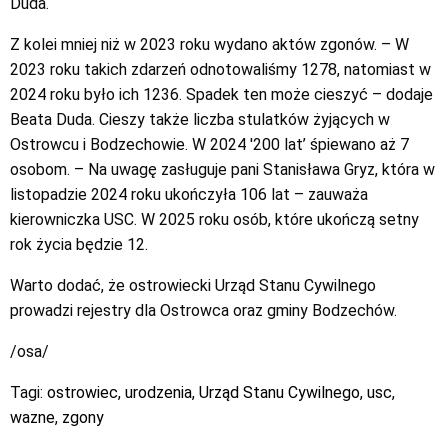
Duda.
Z kolei mniej niż w 2023 roku wydano aktów zgonów. – W
2023 roku takich zdarzeń odnotowaliśmy 1278, natomiast w
2024 roku było ich 1236. Spadek ten może cieszyć – dodaje
Beata Duda. Cieszy także liczba stulatków żyjących w
Ostrowcu i Bodzechowie. W 2024 '200 lat’ śpiewano aż 7
osobom. – Na uwagę zasługuje pani Stanisława Gryz, która w
listopadzie 2024 roku ukończyła 106 lat – zauważa
kierowniczka USC. W 2025 roku osób, które ukończą setny
rok życia będzie 12.
Warto dodać, że ostrowiecki Urząd Stanu Cywilnego
prowadzi rejestry dla Ostrowca oraz gminy Bodzechów.
/osa/
Tagi:
ostrowiec
,
urodzenia
,
Urząd Stanu Cywilnego
,
usc
,
wazne
,
zgony