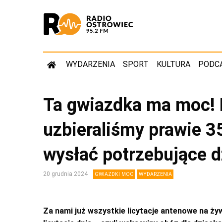
WYDARZENIA
SPORT
KULTURA
PODC
Ta gwiazdka ma moc! P
uzbieraliśmy prawie 35
wysłać potrzebujące d
20 grudnia 2024
GWIAZDKI MOC
WYDARZENIA
Za nami już wszystkie licytacje antenowe na ży