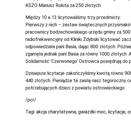
KSZO Mariusz Rokita za 250 złotych.
Między 10 a 13 licytowaliśmy trzy przedmioty:
Pierwszy z nich – zestaw świątecznych przysmak
pracownicy bodzechowskiego urzędu gminy za 500 zł
radiofrekwencyjny od Kliniki Zdybski licytować zacz
odpowiedziała pani Basia, dając 800 złotych. Późni
zgarnęła jednak pani Basia za równy 1000 złotych. A
Solidarność 'Czerwonego’ Ostrowca powędrują do pa
Dzisiejsze licytacje zakończyliśmy kwotą równo 900
440 złotych. Pieniądze te zasilą nasz tegoroczny ce
potrzebujących dzieci z powiatu ostrowieckiego.
/pcr/
Tagi:
akcja charytatywna
,
gwiazdki moc
,
licytacje
,
o