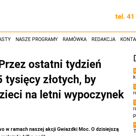
tel. 4
ASTY
NASZE PROGRAMY
RAMÓWKA
REDAKCJA
KONT
rzez ostatni tydzień
 tysięcy złotych, by
k
zieci na letni wypoczynek
r
r
p
wo w ramach naszej akcji Gwiazdki Moc. O dzisiejszą
T