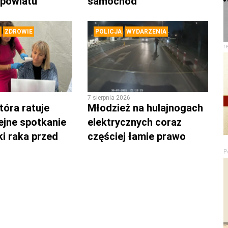
 powiatu
samochód
ZDROWIE
POLICJA
WYDARZENIA
r
7 sierpnia 2026
tóra ratuje
Młodzież na hulajnogach
lejne spotkanie
elektrycznych coraz
ki raka przed
częściej łamie prawo
P