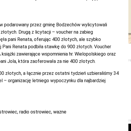
ów podarowany przez gminę Bodzechów wylicytowali
otych. Drugą z licytacji – voucher na zabieg
ęła pani Renata, oferując 400 złotych, ale szybko
ej Pani Renata podbiła stawkę do 900 złotych. Voucher
 książki zawierające wspomnienia hr. Wielopolskiego oraz
r
ni Jola, która zaoferowała za nie 400 złotych.
0 złotych, a łącznie przez ostatni tydzień uzbieraliśmy 34
l – organizację letniego wypoczynku dla najbardziej
strowiec
,
radio ostrowiec
,
wazne
r