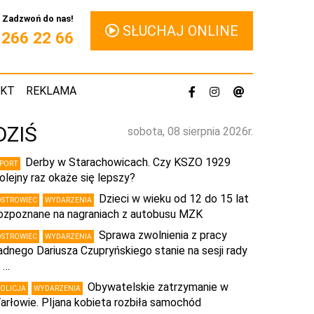
Zadzwoń do nas!
SŁUCHAJ ONLINE
1 266 22 66
AKT
REKLAMA
DZIŚ
sobota, 08 sierpnia 2026r.
Derby w Starachowicach. Czy KSZO 1929
SPORT
olejny raz okaże się lepszy?
Dzieci w wieku od 12 do 15 lat
OSTROWIEC
WYDARZENIA
ozpoznane na nagraniach z autobusu MZK
Sprawa zwolnienia z pracy
OSTROWIEC
WYDARZENIA
adnego Dariusza Czupryńskiego stanie na sesji rady
 …
Obywatelskie zatrzymanie w
POLICJA
WYDARZENIA
arłowie. PIjana kobieta rozbiła samochód