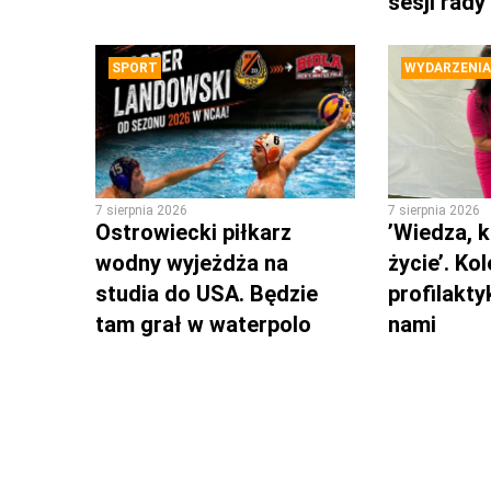
sesji rady
SPORT
WYDARZENIA
7 sierpnia 2026
7 sierpnia 2026
Ostrowiecki piłkarz
’Wiedza, k
wodny wyjeżdża na
życie’. Ko
studia do USA. Będzie
profilakty
tam grał w waterpolo
nami