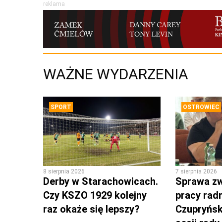
reklama
WAŻNE WYDARZENIA
SPORT
OSTROWIEC
8 sierpnia 2026
7 sierpnia 2026
Derby w Starachowicach.
Sprawa zw
Czy KSZO 1929 kolejny
pracy rad
raz okaże się lepszy?
Czupryńsk