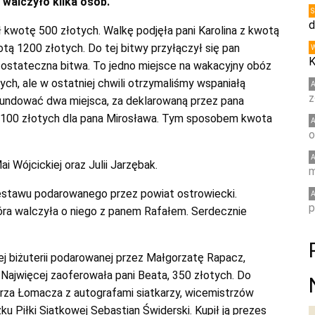
a walczyło kilka osób.
d
 kwotę 500 złotych. Walkę podjęła pani Karolina z kwotą
tą 1200 złotych. Do tej bitwy przyłączył się pan
K
 ostateczna bitwa. To jedno miejsce na wakacyjny obóz
h, ale w ostatniej chwili otrzymaliśmy wspaniałą
z
fundować dwa miejsca, za deklarowaną przez pana
2100 złotych dla pana Mirosława. Tym sposobem kwota
o
i Wójcickiej oraz Julii Jarzębak.
m
estawu podarowanego przez powiat ostrowiecki.
p
ra walczyła o niego z panem Rafałem. Serdecznie
ej biżuterii podarowanej przez Małgorzatę Rapacz,
 Najwięcej zaoferowała pani Beata, 350 złotych. Do
rza Łomacza z autografami siatkarzy, wicemistrzów
ku Piłki Siatkowej Sebastian Świderski. Kupił ją prezes