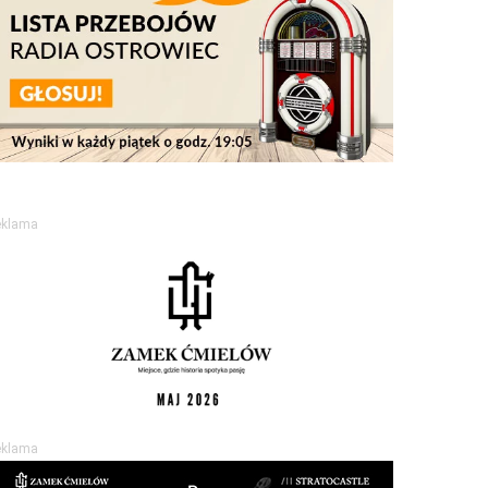
eklama
eklama