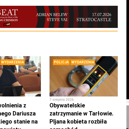
WYDARZENIA
POLICJA
WYDARZENIA
7 sierpnia 2026
r
olnienia z
Obywatelskie
nego Dariusza
zatrzymanie w Tarłowie.
iego stanie na
PIjana kobieta rozbiła