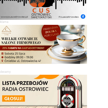
eklama
olecamy