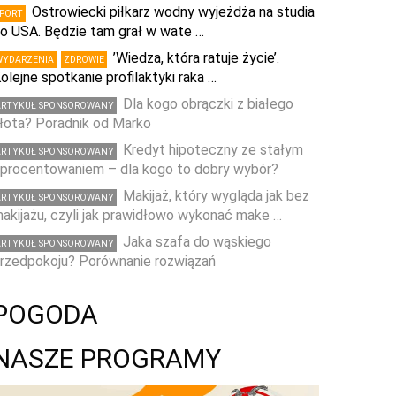
Ostrowiecki piłkarz wodny wyjeżdża na studia
SPORT
o USA. Będzie tam grał w wate …
’Wiedza, która ratuje życie’.
WYDARZENIA
ZDROWIE
olejne spotkanie profilaktyki raka …
Dla kogo obrączki z białego
ARTYKUŁ SPONSOROWANY
łota? Poradnik od Marko
Kredyt hipoteczny ze stałym
ARTYKUŁ SPONSOROWANY
procentowaniem – dla kogo to dobry wybór?
Makijaż, który wygląda jak bez
ARTYKUŁ SPONSOROWANY
akijażu, czyli jak prawidłowo wykonać make …
Jaka szafa do wąskiego
ARTYKUŁ SPONSOROWANY
rzedpokoju? Porównanie rozwiązań
POGODA
NASZE PROGRAMY