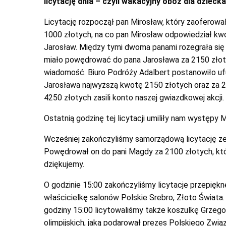
licytację dnia – czyli wakacyjny obóz dla dzieck
Licytację rozpoczął pan Mirosław, który zaoferował
1000 złotych, na co pan Mirosław odpowiedział kwo
Jarosław. Między tymi dwoma panami rozegrała się
miało powędrować do pana Jarosława za 2150 złotyc
wiadomość. Biuro Podróży Adalbert postanowiło u
Jarosława najwyższą kwotę 2150 złotych oraz za 
4250 złotych zasili konto naszej gwiazdkowej akcji.
Ostatnią godzinę tej licytacji umiliły nam występy Ma
Wcześniej zakończyliśmy samorządową licytację z
Powędrował on do pani Magdy za 2100 złotych, któ
dziękujemy.
O godzinie 15:00 zakończyliśmy licytacje przepiękn
właścicielkę salonów Polskie Srebro, Złoto Świata.
godziny 15:00 licytowaliśmy także koszulkę Grzego
olimpijskich, jaką podarował prezes Polskiego Związ