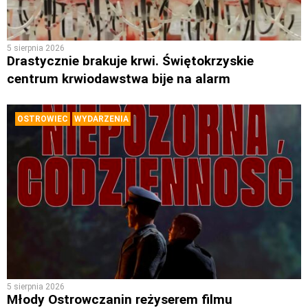
5 sierpnia 2026
Drastycznie brakuje krwi. Świętokrzyskie
centrum krwiodawstwa bije na alarm
OSTROWIEC
WYDARZENIA
5 sierpnia 2026
Młody Ostrowczanin reżyserem filmu