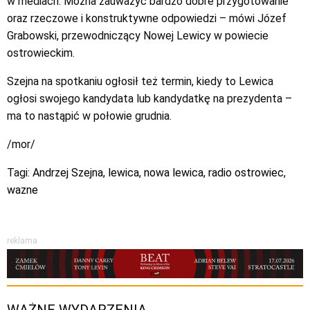
w mediach. Można zauważyć bardzo dobre przygotowanie
oraz rzeczowe i konstruktywne odpowiedzi – mówi Józef
Grabowski, przewodniczący Nowej Lewicy w powiecie
ostrowieckim.
Szejna na spotkaniu ogłosił też termin, kiedy to Lewica
ogłosi swojego kandydata lub kandydatkę na prezydenta –
ma to nastąpić w połowie grudnia.
/mor/
Tagi:
Andrzej Szejna
,
lewica
,
nowa lewica
,
radio ostrowiec
,
wazne
reklama