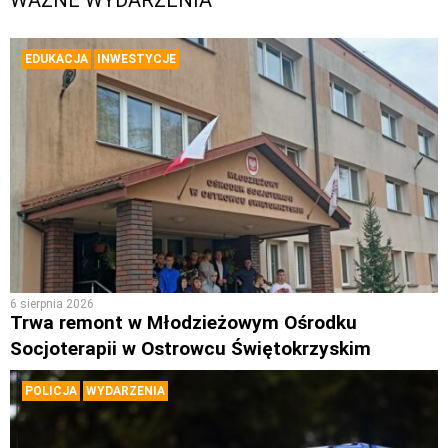
WAŻNE WYDARZENIA
EDUKACJA
INWESTYCJE
6 sierpnia 2026
Trwa remont w Młodzieżowym Ośrodku
Socjoterapii w Ostrowcu Świętokrzyskim
POLICJA
WYDARZENIA