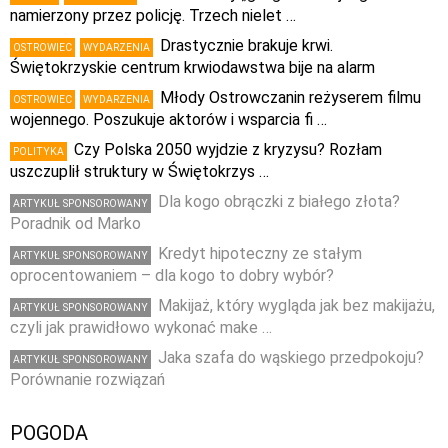
namierzony przez policję. Trzech nielet …
Drastycznie brakuje krwi.
OSTROWIEC
WYDARZENIA
Świętokrzyskie centrum krwiodawstwa bije na alarm
Młody Ostrowczanin reżyserem filmu
OSTROWIEC
WYDARZENIA
wojennego. Poszukuje aktorów i wsparcia fi …
Czy Polska 2050 wyjdzie z kryzysu? Rozłam
POLITYKA
uszczuplił struktury w Świętokrzys …
Dla kogo obrączki z białego złota?
ARTYKUŁ SPONSOROWANY
Poradnik od Marko
Kredyt hipoteczny ze stałym
ARTYKUŁ SPONSOROWANY
oprocentowaniem – dla kogo to dobry wybór?
Makijaż, który wygląda jak bez makijażu,
ARTYKUŁ SPONSOROWANY
czyli jak prawidłowo wykonać make …
Jaka szafa do wąskiego przedpokoju?
ARTYKUŁ SPONSOROWANY
Porównanie rozwiązań
POGODA