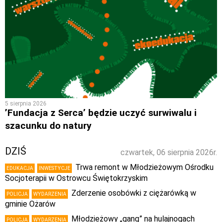
5 sierpnia 2026
’Fundacja z Serca’ będzie uczyć surwiwalu i
szacunku do natury
DZIŚ
czwartek, 06 sierpnia 2026r.
Trwa remont w Młodzieżowym Ośrodku
EDUKACJA
INWESTYCJE
Socjoterapii w Ostrowcu Świętokrzyskim
Zderzenie osobówki z ciężarówką w
POLICJA
WYDARZENIA
gminie Ożarów
Młodzieżowy „gang” na hulajnogach
POLICJA
WYDARZENIA