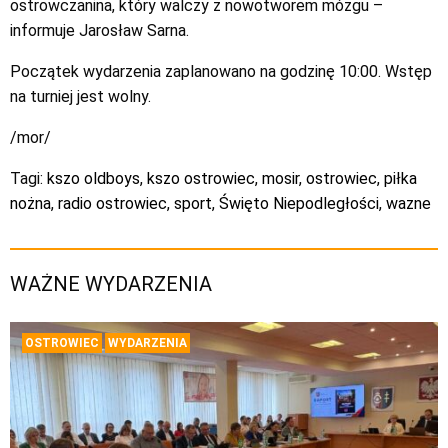
ostrowczanina, który walczy z nowotworem mózgu –
informuje Jarosław Sarna.
Początek wydarzenia zaplanowano na godzinę 10:00. Wstęp
na turniej jest wolny.
/mor/
Tagi:
kszo oldboys
,
kszo ostrowiec
,
mosir
,
ostrowiec
,
piłka
nożna
,
radio ostrowiec
,
sport
,
Święto Niepodległości
,
wazne
WAŻNE WYDARZENIA
OSTROWIEC
WYDARZENIA