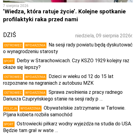
7 sierpnia 2026
’Wiedza, która ratuje życie’. Kolejne spotkanie
profilaktyki raka przed nami
DZIŚ
niedziela, 09 sierpnia 2026r.
Na sesji rady powiatu będą dyskutować
OSTROWIEC
WYDARZENIA
o wynagrodzeniu starosty
Derby w Starachowicach. Czy KSZO 1929 kolejny raz
SPORT
okaże się lepszy?
Dzieci w wieku od 12 do 15 lat
OSTROWIEC
WYDARZENIA
rozpoznane na nagraniach z autobusu MZK
Sprawa zwolnienia z pracy radnego
OSTROWIEC
WYDARZENIA
Dariusza Czupryńskiego stanie na sesji rady p …
Obywatelskie zatrzymanie w Tarłowie.
POLICJA
WYDARZENIA
PIjana kobieta rozbiła samochód
Ostrowiecki piłkarz wodny wyjeżdża na studia do USA.
SPORT
Będzie tam grał w wate …