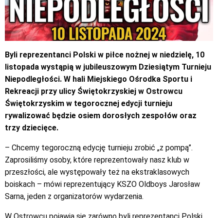
Byli reprezentanci Polski w piłce nożnej w niedzielę, 10
listopada wystąpią w jubileuszowym Dziesiątym Turnieju
Niepodległości. W hali Miejskiego Ośrodka Sportu i
Rekreacji przy ulicy Świętokrzyskiej w Ostrowcu
Świętokrzyskim w tegorocznej edycji turnieju
rywalizować będzie osiem dorosłych zespołów oraz
trzy dziecięce.
– Chcemy tegoroczną edycję turnieju zrobić „z pompą”.
Zaprosiliśmy osoby, które reprezentowały nasz klub w
przeszłości, ale występowały też na ekstraklasowych
boiskach – mówi reprezentujący KSZO Oldboys Jarosław
Sarna, jeden z organizatorów wydarzenia.
W Ostrowcu pojawią się zarówno byli reprezentanci Polski