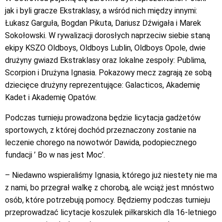
jak i byli gracze Ekstraklasy, a wśród nich między innymi:
Łukasz Garguła, Bogdan Pikuta, Dariusz Dźwigała i Marek
Sokołowski. W rywalizacji dorosłych naprzeciw siebie staną
ekipy KSZO Oldboys, Oldboys Lublin, Oldboys Opole, dwie
drużyny gwiazd Ekstraklasy oraz lokalne zespoły: Publima,
Scorpion i Drużyna Ignasia. Pokazowy mecz zagrają ze sobą
dziecięce drużyny reprezentujące: Galacticos, Akademię
Kadet i Akademię Opatów.
Podczas turnieju prowadzona będzie licytacja gadżetów
sportowych, z której dochód przeznaczony zostanie na
leczenie chorego na nowotwór Dawida, podopiecznego
fundacji ’ Bo w nas jest Moc’.
– Niedawno wspieraliśmy Ignasia, którego już niestety nie ma
z nami, bo przegrał walkę z chorobą, ale wciąż jest mnóstwo
osób, które potrzebują pomocy. Będziemy podczas turnieju
przeprowadzać licytacje koszulek piłkarskich dla 16-letniego